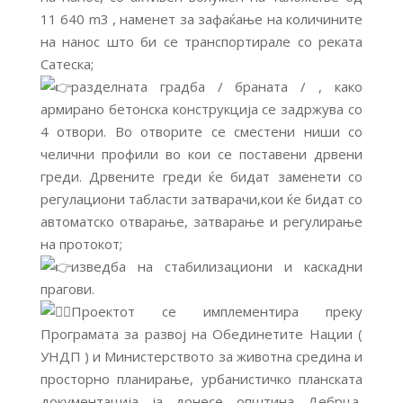
11 640 m3 , наменет за зафаќање на количините
на нанос што би се транспортирале со реката
Сатеска;
разделната градба / браната / , како
армирано бетонска конструкција се задржува со
4 отвори. Во отворите се сместени ниши со
челични профили во кои се поставени дрвени
греди. Дрвените греди ќе бидат заменети со
регулациони табласти затварачи,кои ќе бидат со
автоматско отварање, затварање и регулирање
на протокот;
изведба на стабилизациони и каскадни
прагови.
Проектот се имплементира преку
Програмата за развој на Обединетите Нации (
УНДП ) и Министерството за животна средина и
просторно планирање, урбанистичко планската
документација ја донесе општина Дебрца,