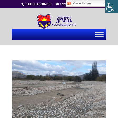
Macedonian
+389(0)46286855
contact@debrca.gov.mk