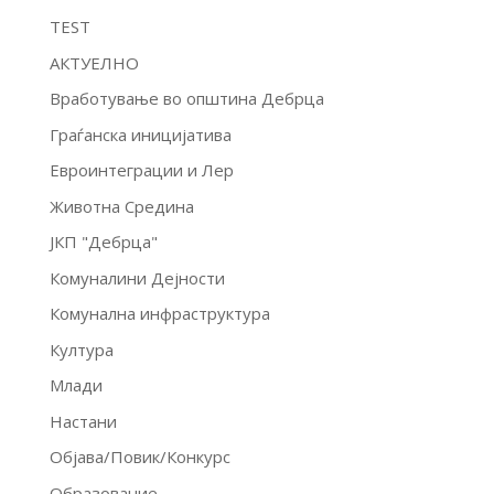
TEST
АКТУЕЛНО
Вработување во општина Дебрца
Граѓанска иницијатива
Евроинтеграции и Лер
Животна Средина
ЈКП "Дебрца"
Комуналини Дејности
Комунална инфраструктура
Култура
Млади
Настани
Објава/Повик/Конкурс
Образование