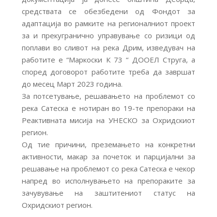
средствата се обезбедени од Фондот за
адаптација во рамките на регионалниот проект
за и прекугранично управување со ризици од
поплави во сливот на река Дрим, изведувач на
работите е “Маркоски К 73 “ ДООЕЛ Струга, а
според договорот работите треба да завршат
до месец Март 2023 година.
За потсетување, решавањето на проблемот со
река Сатеска е нотиран во 19-те препораки на
Реактивната мисија на УНЕСКО за Охридскиот
регион.
Од тие причини, преземањето на конкретни
активности, макар за почеток и парцијални за
решавање на проблемот со река Сатеска е чекор
напред во исполнувањето на препораките за
зачувување на заштитениот статус на
Охридскиот регион.