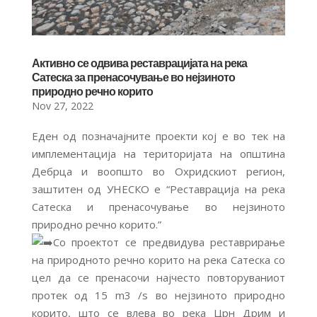
Активно се одвива реставрацијата на река
Сатеска за пренасочување во нејзиното
природно речно корито
Nov 27, 2022
Еден од позначајните проекти кој е во тек на
имплементација на територијата на општина
Дебрца и воопшто во Охридскиот регион,
заштитен од УНЕСКО е “Реставрација на река
Сатеска и пренасочување во нејзиното
природно речно корито.”
Со проектот се предвидува реставрирање
на природното речно корито на река Сатеска со
цел да се пренасочи најчесто повторуваниот
протек од 15 m3 /s во нејзиното природно
корито, што се влева во река Црн Дрим и