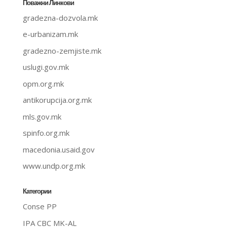
Поважни Линкови
gradezna-dozvola.mk
e-urbanizam.mk
gradezno-zemjiste.mk
uslugi.gov.mk
opm.org.mk
antikorupcija.org.mk
mls.gov.mk
spinfo.org.mk
macedonia.usaid.gov
www.undp.org.mk
Категории
Conse PP
IPA CBC MK-AL