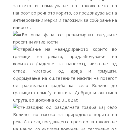
заштита и намалување на таложењето на
наносот во речното корито, со предвидување на
антиерозивни мерки и таложник за собирање на
наносот.
Во оваа фаза се реализираат следните
проектни активности:
враќање на меандрираното корито во
граници на реката, продлабочување на
коритото (вадење на наносот), чистење од
отпад, чистење од дрвја и грмушки,
оформување на оштетените насипи на потегот
од разделната градба кај село Волино до
границата помеѓу општина Дебрца и општина
Струга, во должина од 3.382 м;
низводно од разделната градба кај село
Волино- во насока на природното корито на
река Сатеска, предвиден е простор за таложење
на нанос, со активен волумен на таложење од