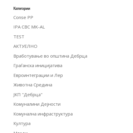
Категории
Conse PP
IPA CBC MK-AL
TEST
АКТУЕЛНО
Вработување во општина Дебрца
Граѓанска иницијатива
Евроинтеграции и Лер
Животна Средина
ЈКП "Дебрца"
Комуналини Дејности
Комунална инфраструктура
Култура
Млади