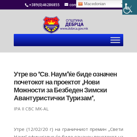
Macedonian
+389(0)46286855
contact@debrca.gov.mk
Утре во “Св. Наум”ќе биде означен
почетокот на проектот „Нови
Можности за Безбеден Зимски
Авантуристички Туризам“,
IPA II CBC MK-AL
Утре (12/02/20 г) на граничниот премин „Свети
Наум“ официјално ќе биде означен почетокот на