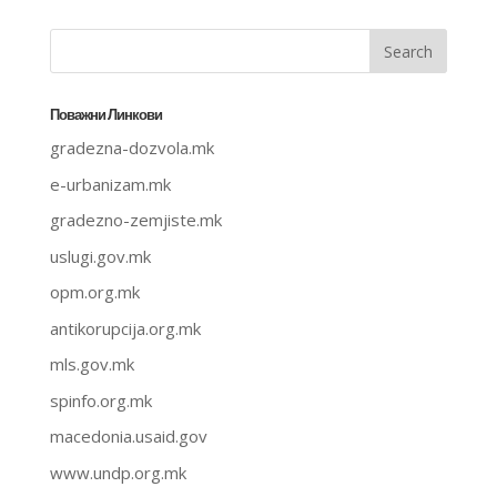
Поважни Линкови
gradezna-dozvola.mk
e-urbanizam.mk
gradezno-zemjiste.mk
uslugi.gov.mk
opm.org.mk
antikorupcija.org.mk
mls.gov.mk
spinfo.org.mk
macedonia.usaid.gov
www.undp.org.mk