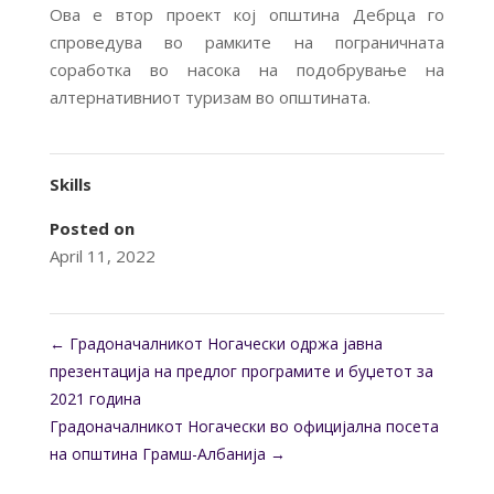
Ова е втор проект кој општина Дебрца го
спроведува во рамките на пограничната
соработка во насока на подобрување на
алтернативниот туризам во општината.
Skills
Posted on
April 11, 2022
←
Градоначалникот Ногачески одржа јавна
презентација на предлог програмите и буџетот за
2021 година
Градоначалникот Ногачески во официјална посета
на општина Грамш-Албанија
→