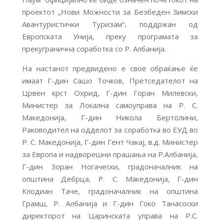
проектот „Нови Можности за Безбеден Зимски
Авантуристички Туризам“, поддржан од
Европската Унија, преку програмата за
прекугранична соработка со Р. Албанија.
На настанот предвидено е свое обраќање ќе
имаат Г-дин Сашо Точков, Претседателот на
Црвен крст Охрид, Г-дин Горан Милевски,
Министер за Локална самоуправа на Р. C.
Македонија, Г-дин Никола Бертолини,
Раководител на одделот за соработка во ЕУД во
Р. C. Македонија, Г-дин Гент Чакај, в.д. Министер
за Европа и надворешни прашања на Р.Албанија,
Г-дин Зоран Ногачески, градоначалник на
општина Дебрца, Р. С. Македонија, Г-дин
Клодиан Таче, градоначалник на општина
Грамш, Р. Албанија и Г-дин Гоко Танасоски
директорот на Царинската управа на Р.С.