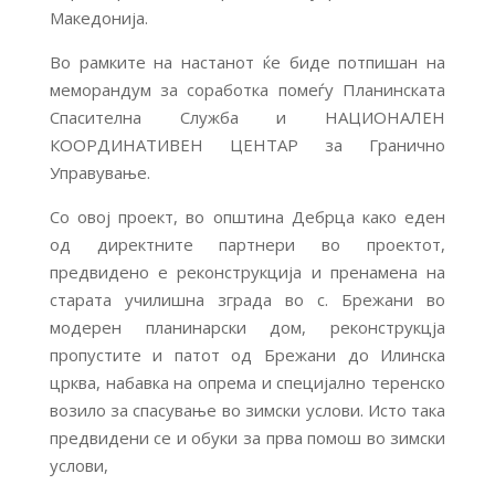
Македонија.
Во рамките на настанот ќе биде потпишан на
меморандум за соработка помеѓу Планинската
Спасителна Служба и НАЦИОНАЛЕН
КООРДИНАТИВЕН ЦЕНТАР за Гранично
Управување.
Со овој проект, во општина Дебрца како еден
од директните партнери во проектот,
предвидено е реконструкција и пренамена на
старата училишна зграда во с. Брежани во
модерен планинарски дом, реконструкцја
пропустите и патот од Брежани до Илинска
црква, набавка на опрема и специјално теренско
возило за спасување во зимски услови. Исто така
предвидени се и обуки за прва помош во зимски
услови,