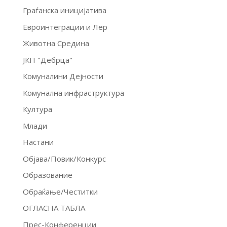
Граѓанска иницијатива
Евроинтеграции и Лер
Животна Средина
ЈКП "Дебрца"
Комуналини Дејности
Комунална инфраструктура
Култура
Млади
Настани
Објава/Повик/Конкурс
Образование
Обраќање/Честитки
ОГЛАСНА ТАБЛА
Прес-Конференции