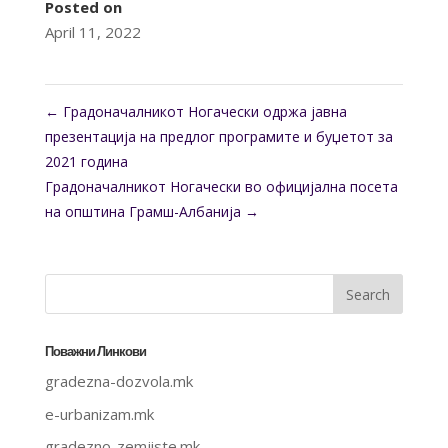
Posted on
April 11, 2022
←
Градоначалникот Ногачески одржа јавна
презентација на предлог програмите и буџетот за
2021 година
Градоначалникот Ногачески во официјална посета
на општина Грамш-Албанија
→
Поважни Линкови
gradezna-dozvola.mk
e-urbanizam.mk
gradezno-zemjiste.mk