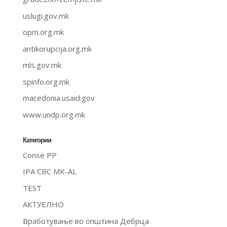
uslugi.gov.mk
opm.org.mk
antikorupcija.org.mk
mls.gov.mk
spinfo.org.mk
macedonia.usaid.gov
www.undp.org.mk
Категории
Conse PP
IPA CBC MK-AL
TEST
АКТУЕЛНО
Вработување во општина Дебрца