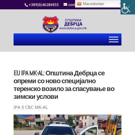
Macedonian
+389(0)46286855
contact@debrca.gov.mk
EU IPA MK-AL: Општина Дебрца се
опреми со ново специјално
теренско возило за спасување во
зимски услови
IPA II CBC MK-AL