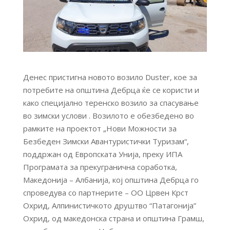
Денес пристигна новото возило Duster, кое за
потребите на општина Дебрца ќе се користи и
како специјално теренско возило за спасување
во зимски услови . Возилото е обезбедено во
рамките на проектот „Нови Можности за
Безбеден Зимски Авантуристички Туризам“,
поддржан од Европската Унија, преку ИПА
Програмата за прекугранична соработка,
Македонија – Албанија, кој општина Дебрца го
спроведува со партнерите – ОО Црвен Крст
Охрид, Алпинистичкото друштво “Патагонија”
Охрид, од македонска страна и општина Грамш,