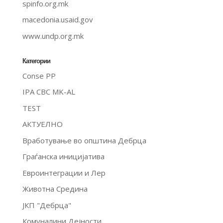
spinfo.org.mk
macedonia.usaid.gov
www.undp.org.mk
Категории
Conse PP
IPA CBC MK-AL
TEST
АКТУЕЛНО
Вработување во општина Дебрца
Граѓанска иницијатива
Евроинтеграции и Лер
Животна Средина
ЈКП "Дебрца"
Комуналини Дејности