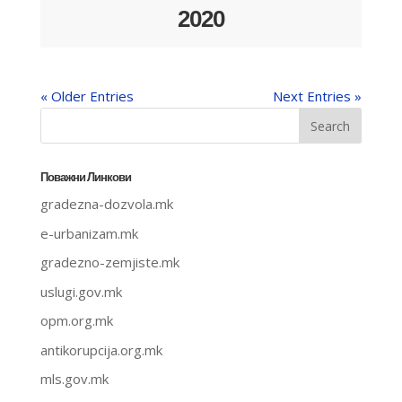
2020
« Older Entries
Next Entries »
Поважни Линкови
gradezna-dozvola.mk
e-urbanizam.mk
gradezno-zemjiste.mk
uslugi.gov.mk
opm.org.mk
antikorupcija.org.mk
mls.gov.mk