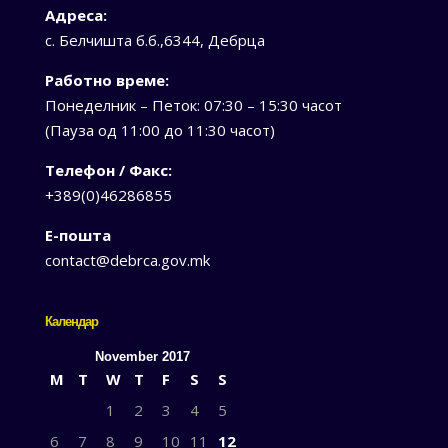
Адреса:
с. Белчишта б.б.,6344, Дебрца
Работно време:
Понеделник – Петок: 07:30 – 15:30 часот
(Пауза од 11:00 до 11:30 часот)
Телефон / Факс:
+389(0)46286855
Е-пошта
contact@debrca.gov.mk
Календар
November 2017
M
T
W
T
F
S
S
1
2
3
4
5
6
7
8
9
10
11
12