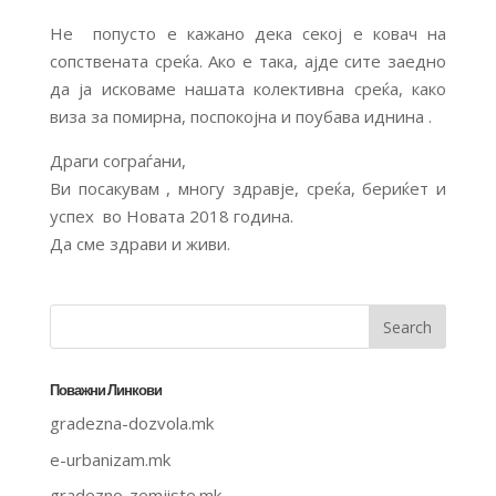
Не попусто е кажано дека секој е ковач на
сопствената среќа. Ако е така, ајде сите заедно
да ја исковаме нашата колективна среќа, како
виза за помирна, поспокојна и поубава иднина .
Драги сограѓани,
Ви посакувам , многу здравје, среќа, бериќет и
успех во Новата 2018 година.
Да сме здрави и живи.
Поважни Линкови
gradezna-dozvola.mk
e-urbanizam.mk
gradezno-zemjiste.mk