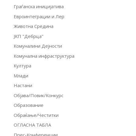
Граѓанска иницијатива
Евроинтеграции и Лер
Животна Средина
ЈКП "Дебрца"
Комуналини Дејности
Комунална инфраструктура
Култура
Млади
Настани
Објава/Повик/Конкурс
Образование
Обраќање/Честитки
ОГЛАСНА ТАБЛА
Прес-Конференции