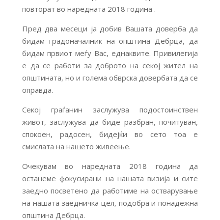
повторат во наредната 2018 година .
Пред два месеци ја добив Вашата доверба да
бидам градоначалник на општина Дебрца, да
бидам првиот меѓу Вас, еднаквите. Привилегија
е да се работи за доброто на секој жител на
општината, но и голема обврска довербата да се
оправда.
Секој граѓанин заслужува подостоинствен
живот, заслужува да биде разбран, почитуван,
спокоен, радосен, бидејќи во сето тоа е
смислата на нашето живеење.
Очекувам во наредната 2018 година да
останеме фокусирани на нашата визија и сите
заедно посветено да работиме на остварување
на нашата заедничка цел, подобра и понадежна
општина Дебрца.