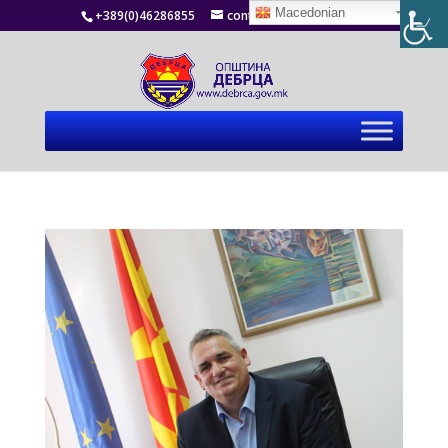
Macedonian
+389(0)46286855
contact@debrca.gov.mk