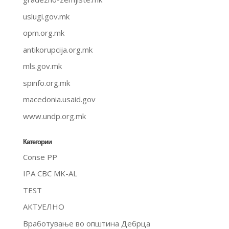
uslugi.gov.mk
opm.org.mk
antikorupcija.org.mk
mls.gov.mk
spinfo.org.mk
macedonia.usaid.gov
www.undp.org.mk
Категории
Conse PP
IPA CBC MK-AL
TEST
АКТУЕЛНО
Вработување во општина Дебрца