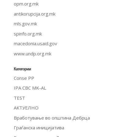
opm.org.mk
antikorupcija.org.mk
mls.gov.mk
spinfo.org.mk
macedonia.usaid.gov
www.undp.org.mk
Категории
Conse PP
IPA CBC MK-AL
TEST
АКТУЕЛНО
Вработување во општина Дебрца
Граѓанска иницијатива