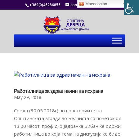
Macedonian
+389(0)46286855
contact@debrca.gov.mk
Работилница за здрав начин на исхрана
May 29, 2018
Среда (30.05.2018г) во просториите на
Општинската зграда во Белчиста со почеток од
13:00 часот. проф д-р Јадранка Бибан ќе одржи
работилница во која тема на дискусија ќе биде