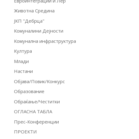
Евроинтеграции и Лер
Животна Средина
ЈКП "Дебрца"
Комуналини Дејности
Комунална инфраструктура
Култура
Млади
Настани
Објава/Повик/Конкурс
Образование
Обраќање/Честитки
ОГЛАСНА ТАБЛА
Прес-Конференции
ПРОЕКТИ