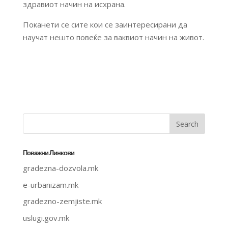
здравиот начин на исхрана.
Поканети се сите кои се заинтересирани да
научат нешто повеќе за ваквиот начин на живот.
Поважни Линкови
gradezna-dozvola.mk
e-urbanizam.mk
gradezno-zemjiste.mk
uslugi.gov.mk