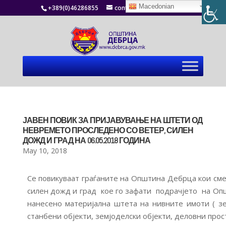
Macedonian
+389(0)46286855
contact@debrca.gov.mk
ЈАВЕН ПОВИК ЗА ПРИЈАВУВАЊЕ НА ШТЕТИ ОД
НЕВРЕМЕТО ПРОСЛЕДЕНО СО ВЕТЕР, СИЛЕН
ДОЖД И ГРАД НА 06.05.2018 ГОДИНА
May 10, 2018
Се повикуваат граѓаните на Општина Дебрца кои сме
силен дожд и град кое го зафати подрачјето на Опш
нанесено материјална штета на нивните имоти ( зе
станбени објекти, земјоделски објекти, деловни прост