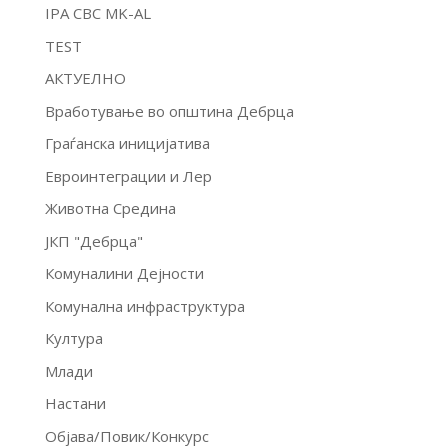
IPA CBC MK-AL
TEST
АКТУЕЛНО
Вработување во општина Дебрца
Граѓанска иницијатива
Евроинтеграции и Лер
Животна Средина
ЈКП "Дебрца"
Комуналини Дејности
Комунална инфраструктура
Култура
Млади
Настани
Објава/Повик/Конкурс