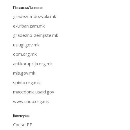
Поважни Линкови
gradezna-dozvola.mk
e-urbanizam.mk
gradezno-zemjiste.mk
uslugi.gov.mk
opm.org.mk
antikorupcija.org.mk
mls.gov.mk
spinfo.org.mk
macedonia.usaid.gov
www.undp.org.mk
Категории
Conse PP