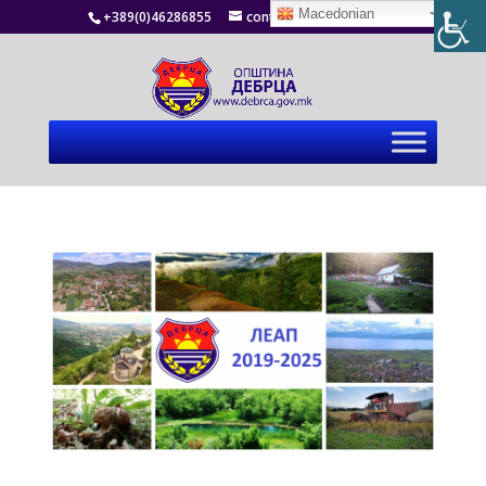
Macedonian
+389(0)46286855
contact@debrca.gov.mk