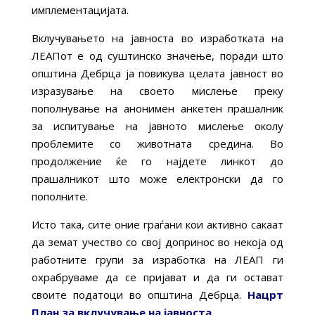
имплементацијата.
Вклучувањето на јавноста во изработката на
ЛЕАПот е од суштинско значење, поради што
општина Дебрца ја повикува целата јавност во
изразување на своето мислење преку
пополнување на анонимен анкетен прашалник
за испитување на јавното мислење околу
проблемите со животната средина. Во
продолжение ќе го најдете линкот до
прашалникот што може електронски да го
пополните.
Исто така, сите оние граѓани кои активно сакаат
да земат учество со свој допринос во некоја од
работните групи за изработка на ЛЕАП ги
охрабруваме да се пријават и да ги остават
своите податоци во општина Дебрца.
Нацрт
План за вклучување на јавноста