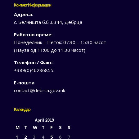
Контакт Информации
Адреса:
с. Белчишта б.б.,6344, Дебрца
Работно време:
Понеделник – Петок: 07:30 – 15:30 часот
(Пауза од 11:00 до 11:30 часот)
Телефон / Факс:
+389(0)46286855
Е-пошта
contact@debrca.gov.mk
Календар
April 2019
M
T
W
T
F
S
S
1
2
3
4
5
6
7