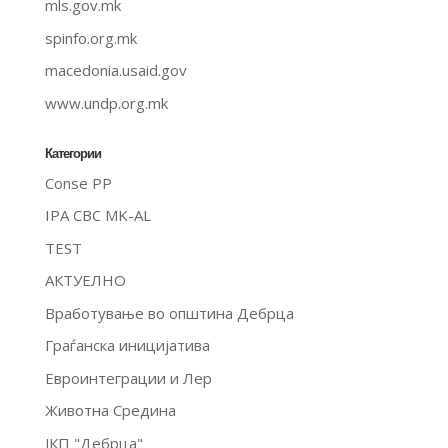
mls.gov.mk
spinfo.org.mk
macedonia.usaid.gov
www.undp.org.mk
Категории
Conse PP
IPA CBC MK-AL
TEST
АКТУЕЛНО
Вработување во општина Дебрца
Граѓанска иницијатива
Евроинтеграции и Лер
Животна Средина
ЈКП "Дебрца"