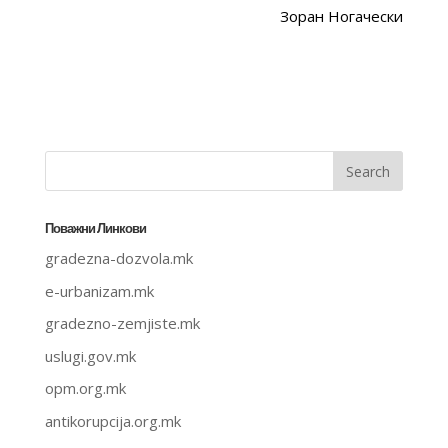
Зоран Ногачески
Поважни Линкови
gradezna-dozvola.mk
e-urbanizam.mk
gradezno-zemjiste.mk
uslugi.gov.mk
opm.org.mk
antikorupcija.org.mk