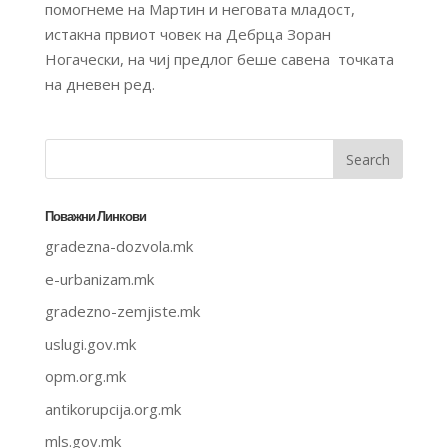
помогнеме на Мартин и неговата младост,
истакна првиот човек на Дебрца Зоран
Ногачески, на чиј предлог беше савена точката
на дневен ред.
Поважни Линкови
gradezna-dozvola.mk
e-urbanizam.mk
gradezno-zemjiste.mk
uslugi.gov.mk
opm.org.mk
antikorupcija.org.mk
mls.gov.mk