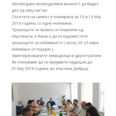
обезбедува несекојдневна можност да бидат
дел од овој настан.
Посетата на саемот е планирана за 13 и 14 Мај
2019 година, со едно ноќевање.
Трошоците за превоз се покриени од
општината, а Ваше е да ги надоместите
трошоците за ноќевањето ( околу 20-25 евра
ноќевање со појадок ).
Заинтересираните земјоделци и други граѓани
Ве очекуваме да се пријавите најдоцна до
01.Мај 2019 година, во општина Дебрца.