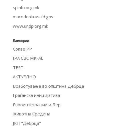
spinfo.org.mk
macedonia.usaid.gov
www.undp.org.mk
Категории
Conse PP
IPA CBC MK-AL
TEST
АКТУЕЛНО
Вработување во општина Дебрца
Граѓанска иницијатива
Евроинтеграции и Лер
Животна Средина
ЈКП "Дебрца"