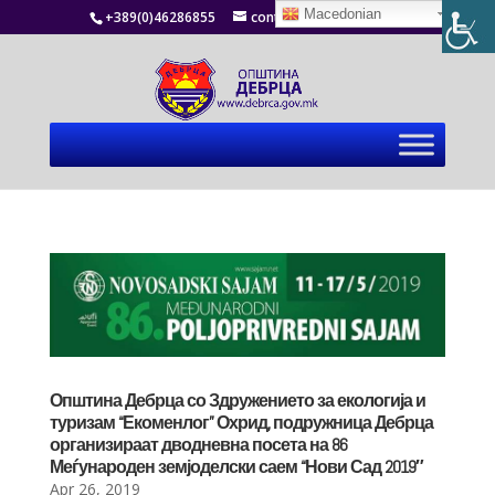
Macedonian
+389(0)46286855
contact@debrca.gov.mk
Општина Дебрца со Здружението за екологија и
туризам “Екоменлог” Охрид, подружница Дебрца
организираат дводневна посета на 86
Меѓународен земјоделски саем “Нови Сад 2019″
Apr 26, 2019