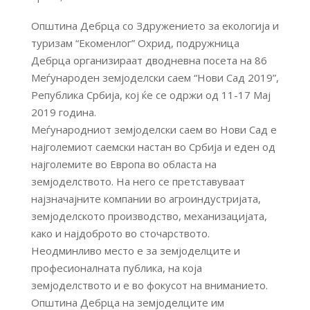
Општина Дебрца со Здружението за екологија и
туризам “Екоменлог” Охрид, подружница
Дебрца организираат дводневна посета на 86
Меѓународен земјоделски саем “Нови Сад 2019”,
Република Србија, кој ќе се одржи од 11-17 Мај
2019 година.
Меѓународниот земјоделски саем во Нови Сад е
најголемиот саемски настан во Србија и еден од
најголемите во Европа во областа на
земјоделството. На него се претставуваат
најзначајните компании во агроиндустријата,
земјоделското производство, механизацијата,
како и најдоброто во сточарството.
Неодминливо место е за земјоделците и
професионалната публика, на која
земјоделството и е во фокусот на вниманието.
Општина Дебрца на земјоделците им