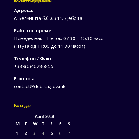
Контакт Информации
Адреса:
с. Белчишта б.б.,6344, Дебрца
Работно време:
Понеделник – Петок: 07:30 – 15:30 часот
(Пауза од 11:00 до 11:30 часот)
Телефон / Факс:
+389(0)46286855
Е-пошта
contact@debrca.gov.mk
Календар
April 2019
M
T
W
T
F
S
S
1
2
3
4
5
6
7