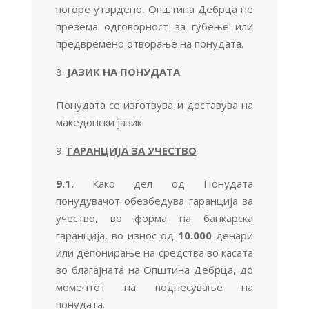
погоре утврдено, Општина Дебрца не
презема одговорност за губење или
предвремено отворање на понудата.
ЈАЗИК НА ПОНУДАТА
Понудата се изготвува и доставува на
македонски јазик.
ГАРАНЦИЈА ЗА УЧЕСТВО
9.1.
Како дел од Понудата
понудувачот обезбедува гаранција за
учество, во форма на банкарска
гаранција, во износ од
10.000
денари
или депонирање на средства во касата
во благајната на Општина Дебрца, до
моментот на поднесување на
понудата.