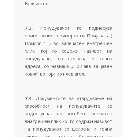
Белчишта.
7.3.
Понудувачот го поднесува
оригиналниот примерок на Пријавата (
Прилог 1 ) во запечатен внатрешен
плик, кој го содржи називот на
понудувачот со целосна и точна
адреса, со назнака „Пријава за јавен
повик“ во горниот лев агол.
7.4.
Документите за утврдување на
способност на понудувачите се
поднесуваат во посебен запечатен
внатрешен плик кој го содржи називот
на понудувачот со целосна и точна
адреса, со назнака „Документи за