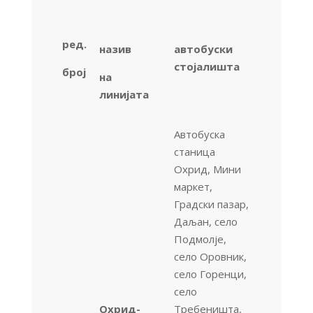
р
ед.
на
зив
автобуски
стојалишта
број
на
линијата
Автобуска
станица
Охрид, Мини
маркет,
Градски пазар,
Даљан, село
Подмолје,
село Оровник,
село Горенци,
село
Охрид-
Требеништа,