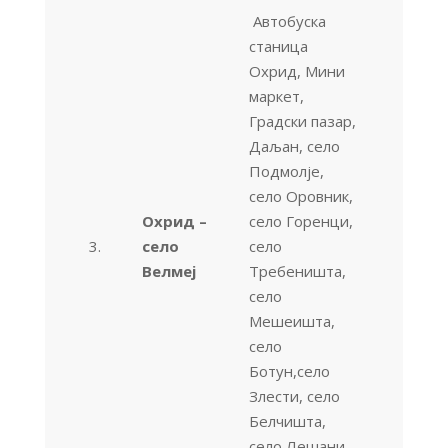
Автобуска
станица
Охрид, Мини
маркет,
Градски пазар,
Даљан, село
Подмолје,
село Оровник,
Охрид –
село Горенци,
3.
село
село
Велмеј
Требеништа,
село
Мешеишта,
село
Ботун,село
Злести, село
Белчишта,
село Лешани,