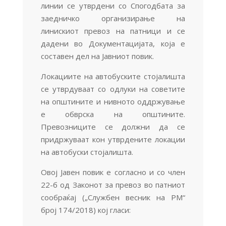
линии се утврдени со Спогодбата за
заедничко организирање на
линискиот превоз на патници и се
дадени во Документацијата, која е
составен дел на Јавниот повик.
Локациите на автобуските стојалишта
се утврдуваат со одлуки на советите
на општините и нивното оддржување
е обврска на општините.
Превозниците се должни да се
придржуваат кон утврдените локации
на автобуски стојалишта.
Овој Јавен повик е согласно и со член
22-б од Законот за превоз во патниот
сообраќај („Службен весник на РМ“
број 174/2018) кој гласи: