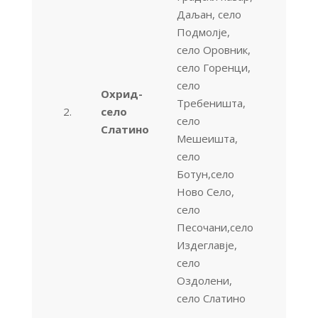
Даљан, село
Подмолје,
село Оровник,
село Горенци,
село
Охрид-
Требеништа,
2.
село
село
Слатино
Мешеишта,
село
Ботун,село
Ново Село,
село
Песочани,село
Издеглавје,
село
Оздолени,
село Слатино