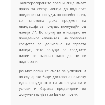
Заинтересираните правни лица имаат
право за секоја линија да поднесат
поединечни понуди, во посебен плик,
со напомена дека предмет на
евалуација се понуди, почнувајќи од
линија „1“. Во случај да е искористен
понудениот капацитет на превозни
средства со добивање на “првата
линија”, сите понуди за следните
линии се сметаат како да не се
поднесени.
Јавниот повик се смета за успешен и
во случај ако биде доставена најмалку
една понуда што ги исполнува сите
услови и барања предвидени во
документацијата за Јавниот повик.