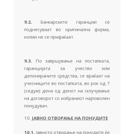
9.2.
Банкарските гаранции се
поднесуваат во оригинална форма,
копии не се прифаќаат.
9.
3
.
По завршување на постапката,
гаранцијата за учество или
депонираните средства, се враќаат на
учесниците во постапката, во рок од 7
(седум) дена од денот на склучување
на договорот со избраниот најповолен
понудувач.
ЈАВНО ОТВОРАЊЕ НА ПОНУДИТЕ
10.1.
Јавното отворање на понудите ќе