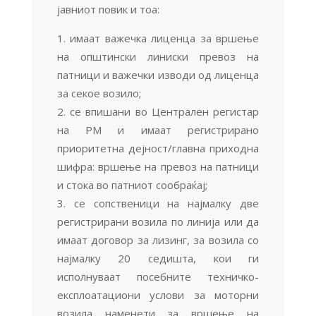
јавниот повик и тоа:
имаат важечка лиценца за вршење
на општински линиски превоз на
патници и важечки изводи од лиценца
за секое возило;
се впишани во Централен регистар
на РМ и имаат регистрирано
приоритетна дејност/главна приходна
шифра: вршење на превоз на патници
и стока во патниот сообраќај;
се сопственици на најмалку две
регистрирани возила по линија или да
имаат договор за лизинг, за возила со
најмалку 20 седишта, кои ги
исполнуваат посебните техничко-
експлоатациони услови за моторни
возила наменети за вршење на