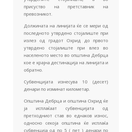
присуство на претставник на
превозникот.
Должината на линијата ќе се мери од
последното утврдено стојалиште при
излез од градот Охрид до првото
утврдено стојалиште при влез во
населеното место во општина Дебрца
кое е крајна дестинација на линијата и
обратно.
Субвенцијата изнесува 10 (десет)
денари по изминат километар.
Општина Дебрца и општина Охрид ќе
ја исплаќаат субвенцијата од
претходниот став во еднаков износ,
односно секоја општина ќе исплаќа
субвенција од по 5 ( пет ) денари по