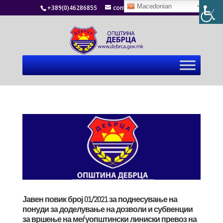
Macedonian
+389(0)46286855
contact@debrca.gov.mk
Јавен повик број 01/2021 за поднесување на
понуди за доделување на дозволи и субвенции
за вршење на меѓуопштински линиски превоз на