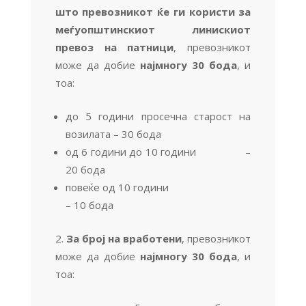
што превозникот ќе ги користи за
меѓуопштинскиот линискиот
превоз на патници
, превозникот
може да добие
најмногу 30 бода
, и
тоа:
до 5 години просечна старост на
возилата – 30 бода
од 6 години до 10 години –
20 бода
повеќе од 10 години
– 10 бода
За број на вработени
, превозникот
може да добие
најмногу 30 бода
, и
тоа: