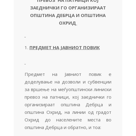
ЗАЕДНИЧКИ ГО ОРГАНИЗИРААТ
ОПШТИНА ДЕБРЦА И ОПШТИНА
ОХРИД
ПРЕДМЕТ НА ЈАВНИОТ ПОВИК
Предмет на Јавниот повик е
доделување на дозволи и субвенции
за вршење на меѓуопштински линиски
превоз на патници, кој заеднички го
организираат општина Дебрца и
општина Охрид, на линии од градот
Охрид до населените места во
општина Дебрца и обратно, и тоа: