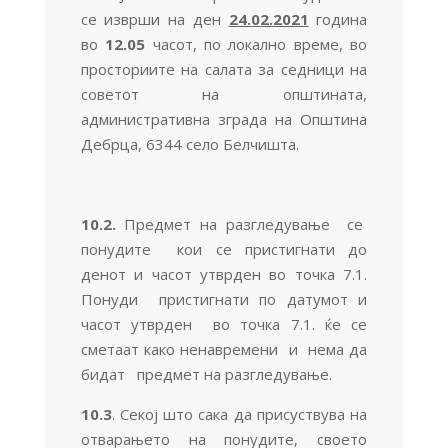
се изврши на ден
24.02.2021
година
во
12.05
часот, по локално време, во
просториите на салата за седници на
советот на општината,
административна зграда на Општина
Дебрца, 6344 село Белчишта.
10.2.
Предмет на разгледување се
понудите кои се пристигнати до
денот и часот утврден во точка 7.1.
Понуди пристигнати по датумот и
часот утврден во точка 7.1. ќе се
сметаат како ненавремени и нема да
бидат предмет на разгледување.
10.3
. Секој што сака да присуствува на
отварањето на понудите, своето