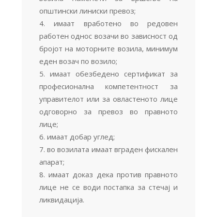
општински линиски превоз;
имаат вработено во редовен
работен однос возачи во зависност од
бројот на моторните возила, минимум
еден возач по возило;
имаат обезбедено сертификат за
професионална компетентност за
управителот или за овластеното лице
одговорно за превоз во правното
лице;
имаат добар углед;
во возилата имаат вграден фискален
апарат;
имаат доказ дека против правното
лице не се води постапка за стечај и
ликвидација.