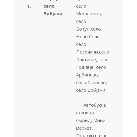
1.
село
село
Врбјани
Мешеишта,
село
Ботун,село
Ново Село,
село
Песочани,село
Лактиње, село
Годивје, село
Арбиново,
село Сливово,
село Врбјани
Автобуска
станица
Охрид, Мини
маркет,
Градски пазар,