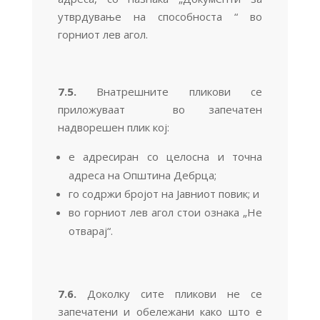
утврдување на способноста “ во
горниот лев агол.
7.5.
Внатрешните пликови се
приложуваат во запечатен
надворешен плик кој:
е адресиран со целосна и точна
адреса на Општина Дебрца;
го содржи бројот на Јавниот повик; и
во горниот лев агол стои ознака „Не
отварај“.
7.6.
Доколку сите пликови не се
запечатени и обележани како што е