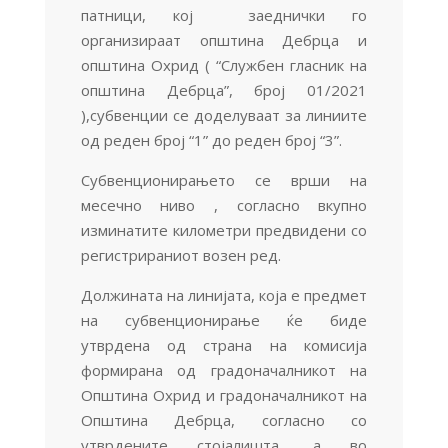
патници, кој заеднички го
организираат општина Дебрца и
општина Охрид ( “Службен гласник на
општина Дебрца”, број 01/2021
),субвенции се доделуваат за линиите
од реден број “1” до реден број “3”.
Субвенционирањето се врши на
месечно ниво , согласно вкупно
изминатите километри предвидени со
регистрираниот возен ред.
Должината на линијата, која е предмет
на субвенционирање ќе биде
утврдена од страна на комисија
формирана од градоначалникот на
Општина Охрид и градоначалникот на
Општина Дебрца, согласно со
утврдените стојалишта, а во