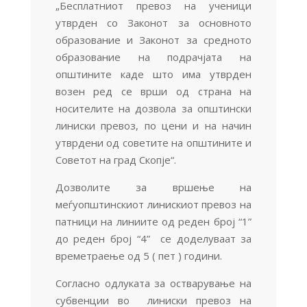
„Бесплатниот превоз на ученици
утврден со Законот за основното
образование и Законот за средното
образование на подрачјата на
општините каде што има утврден
возен ред се врши од страна на
носителите на дозвола за општински
линиски превоз, по цени и на начин
утврдени од советите на општините и
Советот на град Скопје“.
Дозволите за вршење на
меѓуопштинскиот линискиот превоз на
патници на линиите од реден број “1”
до реден број “4” се доделуваат за
времетраење од 5 ( пет ) години.
Согласно одлуката за остварување на
субвенции во линиски превоз на