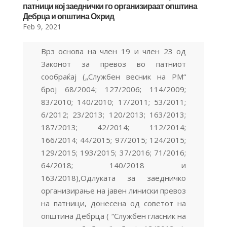
патници кој заеднички го организираат општина
Дебрца и општина Охрид
Feb 9, 2021
Врз основа на член 19 и член 23 од
Законот за превоз во патниот
сообраќај („Службен весник на РМ“
брoj 68/2004; 127/2006; 114/2009;
83/2010; 140/2010; 17/2011; 53/2011;
6/2012; 23/2013; 120/2013; 163/2013;
187/2013; 42/2014; 112/2014;
166/2014; 44/2015; 97/2015; 124/2015;
129/2015; 193/2015; 37/2016; 71/2016;
64/2018; 140/2018 и
163/2018),Одлуката за заедничко
организирање на јавен линиски превоз
на патници, донесена од советот на
општина Дебрца ( “Службен гласник на