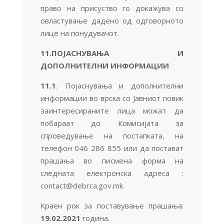
право на присуство го докажува со
овластување дадено од одговорното
лице на понудувачот.
11.ПОЈАСНУВАЊА И
ДОПОЛНИТЕЛНИ ИНФОРМАЦИИ
11.1
. Појаснувања и дополнителни
информации во врска со Јавниот повик
заинтересираните лица можат да
побараат до Комисијата за
спроведување на постапката, на
телефон 046 286 855 или да постават
прашања во писмена форма на
следната електронска адреса :
contact@debrca.gov.mk.
Краен рок за поставување прашања:
19
.02.2021
година.