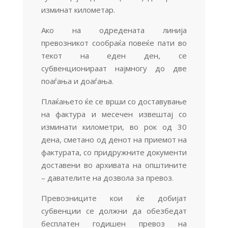
изминат километар.
Ако на одредената линија
превозникот сообраќа повеќе пати во
текот на еден ден, се
субвенционираат најмногу до две
поаѓања и доаѓања.
Плаќањето ќе се врши со доставување
на фактура и месечен извештај со
изминати километри, во рок од 30
дена, сметано од денот на приемот на
фактурата, со придружните документи
доставени во архивата на општините
– давателите на дозвола за превоз.
Превозниците кои ќе добијат
субвенции се должни да обезбедат
бесплатен годишен превоз на