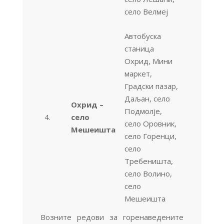
село Велмеј
Автобуска
станица
Охрид, Мини
маркет,
Градски пазар,
Даљан, село
Охрид –
Подмолје,
4.
село
село Оровник,
Мешеишта
село Горенци,
село
Требеништа,
село Волино,
село
Мешеишта
Возните редови за горенаведените