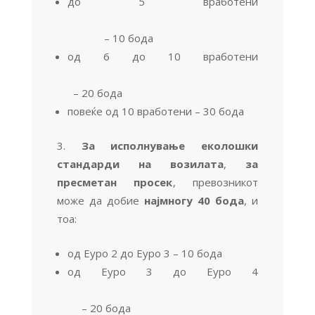
до 5 вработени
– 10 бода
од 6 до 10 вработени
– 20 бода
повеќе од 10 вработени – 30 бода
За исполнување еколошки
стандарди на возилата
,
за
пресметан просек
, превозникот
може да добие
најмногу 40 бода
, и
тоа:
од Еуро 2 до Еуро 3 – 10 бода
од Еуро 3 до Еуро 4
– 20 бода