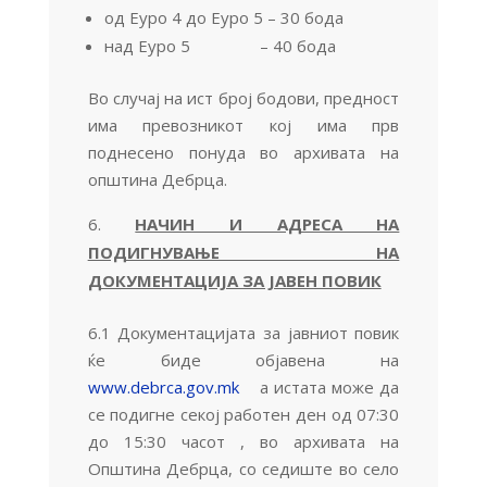
од Еуро 4 до Еуро 5 – 30 бода
над Еуро 5 – 40 бода
Во случај на ист број бодови, предност
има превозникот кој има прв
поднесено понуда во архивата на
општина Дебрца.
НАЧИН И АДРЕСА НА
ПОДИГНУВАЊЕ НА
ДОКУМЕНТАЦИЈА ЗА ЈАВЕН ПОВИК
6.1 Документацијата за јавниот повик
ќе биде објавена на
www.debrca.gov.mk
а истата може да
се подигне секој работен ден од 07:30
до 15:30 часот , во архивата на
Општина Дебрца, со седиште во село