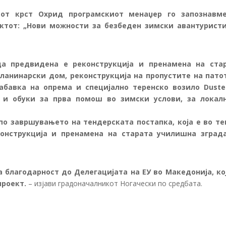
иот крст Охрид програмскиот менаџер го запознавм
ктот: „Нови можности за безбеден зимски авантурист
ца предвидена е реконструкција и пренамена на ста
планинарски дом, реконструкција на пропустите на пато
абавка на опрема и специјално теренско возило Duste
о и обуки за прва помош во зимски услови, за локал
по завршувањето на тендерската постапка, која е во те
конструкција и пренамена на старата училишна зград
 благодарност до Делегацијата на ЕУ во Македонија, кој
проект.
– изјави градоначалникот Ногачески по средбата.