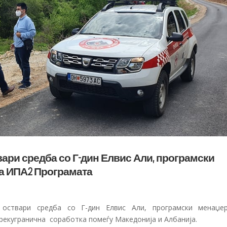
ари средба со Г-дин Елвис Али, програмски
за ИПА2 Програмата
 оствари средба со Г-дин Елвис Али, програмски менаџе
прекугранична соработка помеѓу Македонија и Албанија.