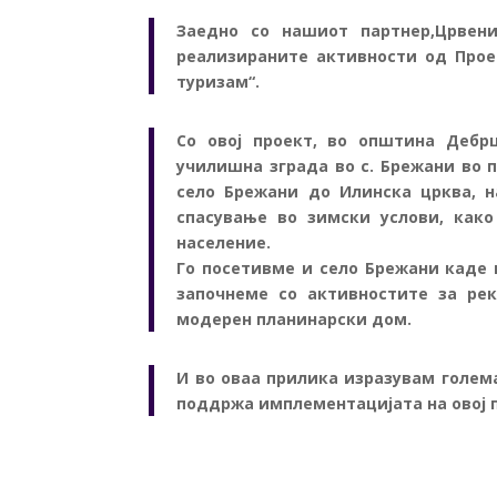
Заедно со нашиот партнер,Црвен
реализираните активности од Прое
туризам“.
Со овој проект, во општина Дебр
училишна зграда во с. Брежани во 
село Брежани до Илинска црква, н
спасување во зимски услови, как
население.
Го посетивме и село Брежани каде 
започнеме со активностите за ре
модерен планинарски дом.
И во оваа прилика изразувам голема
поддржа имплементацијата на овој 