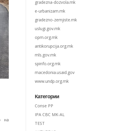
gradezna-dozvola.mk
e-urbanizam.mk
gradezno-zemjiste.mk
uslugi.gov.mk
opm.org.mk
antikorupcija.org.mk
mls.gov.mk
spinfo.org.mk
macedonia.usaid.gov
www.undp.org.mk
Категории
Conse PP
IPA CBC MK-AL
р на
TEST