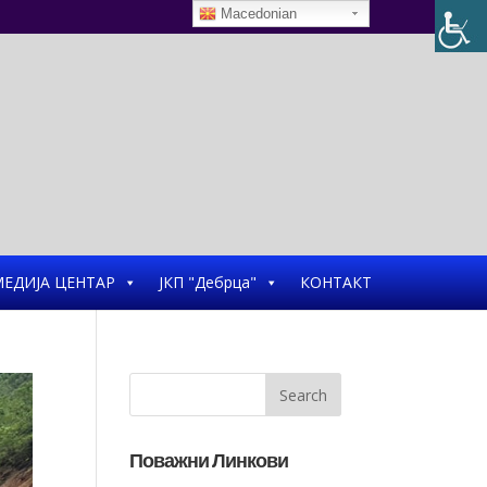
Macedonian
ЕДИЈА ЦЕНТАР
ЈКП "Дебрца"
КОНТАКТ
Поважни Линкови