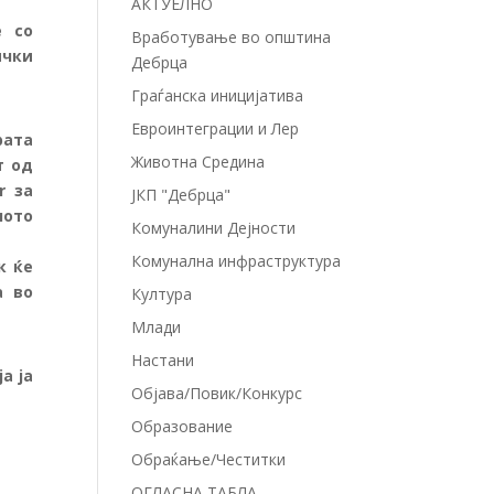
АКТУЕЛНО
е со
Вработување во општина
ички
Дебрца
Граѓанска иницијатива
Евроинтеграции и Лер
рата
Животна Средина
т од
r за
ЈКП "Дебрца"
ното
Комуналини Дејности
Комунална инфраструктура
к ќе
а во
Култура
Млади
Настани
а ја
Објава/Повик/Конкурс
Образование
Обраќање/Честитки
ОГЛАСНА ТАБЛА