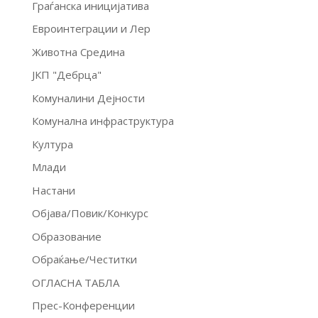
Граѓанска иницијатива
Евроинтеграции и Лер
Животна Средина
ЈКП "Дебрца"
Комуналини Дејности
Комунална инфраструктура
Култура
Млади
Настани
Објава/Повик/Конкурс
Образование
Обраќање/Честитки
ОГЛАСНА ТАБЛА
Прес-Конференции