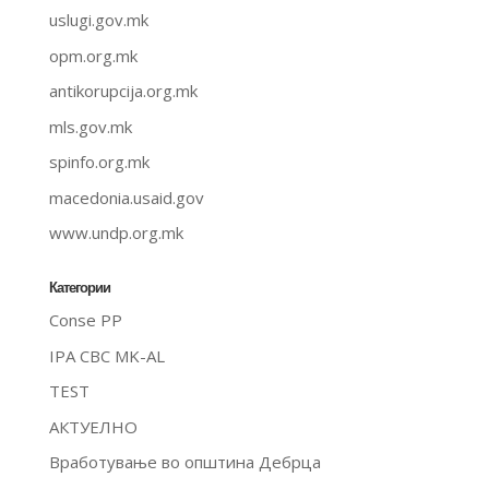
uslugi.gov.mk
opm.org.mk
antikorupcija.org.mk
mls.gov.mk
spinfo.org.mk
macedonia.usaid.gov
www.undp.org.mk
Категории
Conse PP
IPA CBC MK-AL
TEST
АКТУЕЛНО
Вработување во општина Дебрца