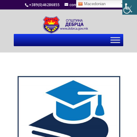
Macedonian
+389(0)46286855
contact@debrca.gov.mk