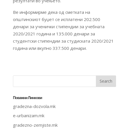
резултати во учењето.
Ве информирме дека од сметката на
општинскиот буџет се исплатени 202.500
денари за ученички стипендии за учебната
2020/2021 година и 135.000 денари за
студентски стипендии за студиската 2020/2021
година или вкупно 337.500 денари.
Поважни Линкови
gradezna-dozvola.mk
e-urbanizam.mk
gradezno-zemjiste.mk