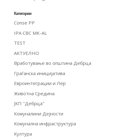
Категории
Conse PP
IPA CBC MK-AL
TEST
АКТУЕЛНО
Вработување во општина Дебрца
Граѓанска иницијатива
Евроинтеграции и Лер
Животна Средина
ЈКП "Дебрца"
Комуналини Дејности
Комунална инфраструктура
Култура