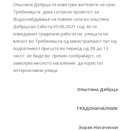
Општина Дебрца ги изветува жителите на село
Требеништа дека согласно проектот за
Водоснабдување на повеќе села во општина
Дебрца во Сабота 05.06.2021 год. ќе се
изведуваат градежни работи на улицата на
влезот во Требеништа од магистралниот пат кај
подпатникот при што во период од 08 до 13
часот ќе биде во прекин сообраќајот, се
замолува месното население да користат
Алтернативни улици.
Општина Дебрца
ГРАДОНАЧАЛНИК
Зоран Ногачески