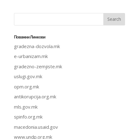
Поважни Линкови
gradezna-dozvola.mk
e-urbanizam.mk
gradezno-zemjiste.mk
uslugi.gov.mk
opm.org.mk
antikorupcija.org.mk
mls.gov.mk
spinfo.org.mk
macedonia.usaid.gov
www.undp.org.mk