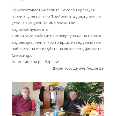
Се известуваат жителите на село Горенци и
горниот дел на село Требеништа дека денес и
утре, 19 Јануари ќе има прекин во
водоснабдувањето.
Причина се работите на поврзување на новата
водоводна линија, кои ги врши изведувачот на
работите на изградбата на автопатот, фирмата
Синохидро.
Ве молиме за разбирање.
Директор, Димче Андрески