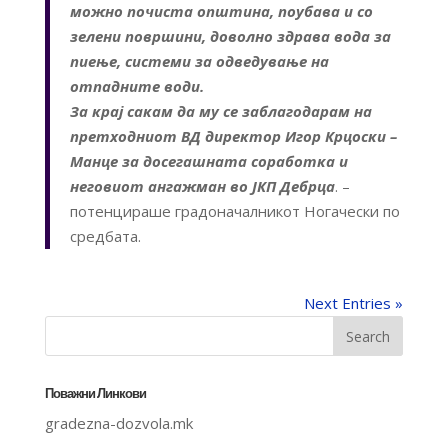
можно почиста општина, поубава и со
зелени површини, доволно здрава вода за
пиење, системи за одведување на
отпадните води.
За крај сакам да му се заблагодарам на
претходниот ВД директор Игор Крцоски –
Манце за досегашната соработка и
неговиот ангажман во ЈКП Дебрца
. –
потенцираше градоначалникот Ногачески по
средбата.
Next Entries »
Поважни Линкови
gradezna-dozvola.mk