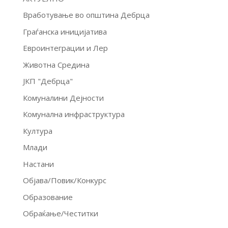
Вработување во општина Дебрца
Граѓанска иницијатива
Евроинтеграции и Лер
Животна Средина
ЈКП "Дебрца"
Комуналини Дејности
Комунална инфраструктура
Култура
Млади
Настани
Објава/Повик/Конкурс
Образование
Обраќање/Честитки