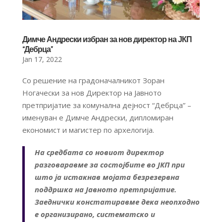
Димче Андрески избран за нов директор на ЈКП
“Дебрца”
Jan 17, 2022
Со решение на градоначалникот Зоран
Ногачески за нов Директор на Јавното
претпријатие за комунална дејност “Дебрца” –
именуван е Димче Андрески, дипломиран
економист и магистер по архелогија.
На средбата со новиот директор
разговаравме за состојбите во ЈКП при
што ја истакнав мојата безрезервна
поддршка на Јавното претпријатие.
Заеднички констатиравме дека неопходно
е организирано, систематско и