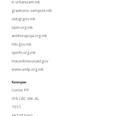
e-urbanizam.mk
gradezno-zemjiste.mk
uslugi.gov.mk
opm.org.mk
antikorupcija.org.mk
mls.gov.mk
spinfo.org.mk
macedonia.usaid.gov
www.undp.org.mk
Категории
Conse PP
IPA CBC MK-AL
TEST
АКТУЕЛНО