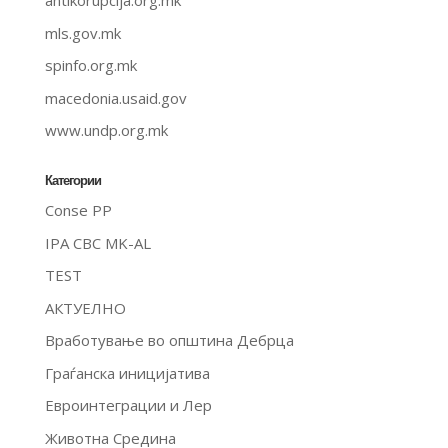
antikorupcija.org.mk
mls.gov.mk
spinfo.org.mk
macedonia.usaid.gov
www.undp.org.mk
Категории
Conse PP
IPA CBC MK-AL
TEST
АКТУЕЛНО
Вработување во општина Дебрца
Граѓанска иницијатива
Евроинтеграции и Лер
Животна Средина