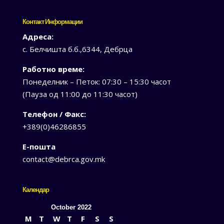
Контакт Информации
Адреса:
с. Белчишта б.б.,6344, Дебрца
Работно време:
Понеделник – Петок: 07:30 – 15:30 часот
(Пауза од 11:00 до 11:30 часот)
Телефон / Факс:
+389(0)46286855
Е-пошта
contact@debrca.gov.mk
Календар
October 2022
M
T
W
T
F
S
S