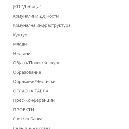
ЈКП "Дебрца"
Комуналини Дејности
Комунална инфраструктура
Култура
Млади
Настани
Објава/Повик/Конкурс
Образование
Обраќање/Честитки
ОГЛАСНА ТАБЛА
Прес-Конференции
ПРОЕКТИ
Светска Банка
Седници на совет