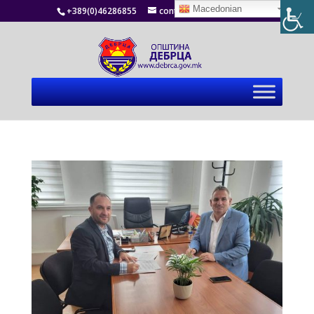
Macedonian
+389(0)46286855
contact@debrca.gov.mk