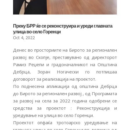
Преку БРР ќе се реконструира и уреди главната
улица во село Горенци
Oct 4, 2022
Денес во просториите на Бирото за регионален
развој во Скопје, преставувано од директорот
Рамиз Реџепи и градоначалникот на Општина
Дебрца, Зоран Ногачески го потпишаа
договорот за реализација на проектот.
По поднесена апликација од општина Дебрца
до Бирото за регионален развој , од Програмата
за развој на села за 2022 година одобрени се
средства за проектот : Pеконструкција и
уредување на улица во село Горенци.
Проектот опфаќа тротоарско уредување на
главната улица во село Горенци,во должина од