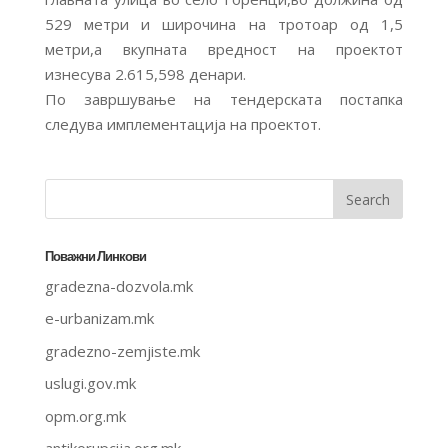
529 метри и широчина на тротоар од 1,5
метри,а вкупната вредност на проектот
изнесува 2.615,598 денари.
По завршување на тендерската постапка
следува имплементација на проектот.
Поважни Линкови
gradezna-dozvola.mk
e-urbanizam.mk
gradezno-zemjiste.mk
uslugi.gov.mk
opm.org.mk