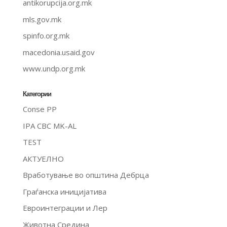
antikorupcija.org.mk
mls.gov.mk
spinfo.org.mk
macedonia.usaid.gov
www.undp.org.mk
Категории
Conse PP
IPA CBC MK-AL
TEST
АКТУЕЛНО
Вработување во општина Дебрца
Граѓанска иницијатива
Евроинтеграции и Лер
Животна Средина