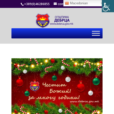
Macedonian
+389(0)46286855
contact@debrca.gov.mk