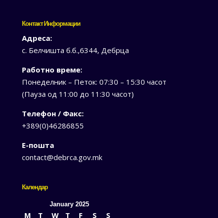
Контакт Информации
Адреса:
с. Белчишта б.б.,6344, Дебрца
Работно време:
Понеделник – Петок: 07:30 – 15:30 часот
(Пауза од 11:00 до 11:30 часот)
Телефон / Факс:
+389(0)46286855
Е-пошта
contact@debrca.gov.mk
Календар
January 2025
M
T
W
T
F
S
S