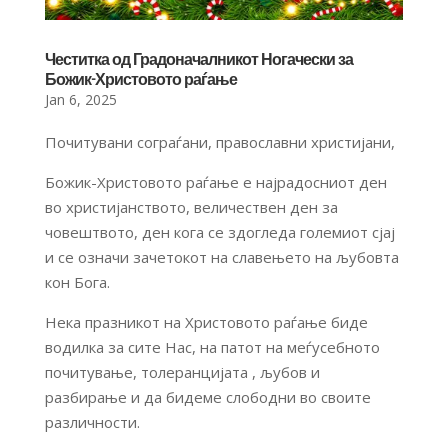
Честитка од Градоначалникот Ногачески за
Божик-Христовото раѓање
Jan 6, 2025
Почитувани сограѓани, православни христијани,
Божик-Христовото раѓање е најрадосниот ден
во христијанството, величествен ден за
човештвото, ден кога се здогледа големиот сјај
и се означи зачетокот на славењето на љубовта
кон Бога.
Нека празникот на Христовото раѓање биде
водилка за сите Нас, на патот на меѓусебното
почитување, толеранцијата , љубов и
разбирање и да бидеме слободни во своите
различности.