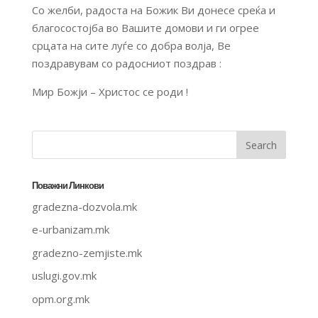
Со желби, радоста на Божик Ви донесе среќа и
благосостојба во Вашите домови и ги огрее
срцата на сите луѓе со добра волја, Ве
поздравувам со радосниот поздрав :
Мир Божји – Христос се роди !
Поважни Линкови
gradezna-dozvola.mk
e-urbanizam.mk
gradezno-zemjiste.mk
uslugi.gov.mk
opm.org.mk