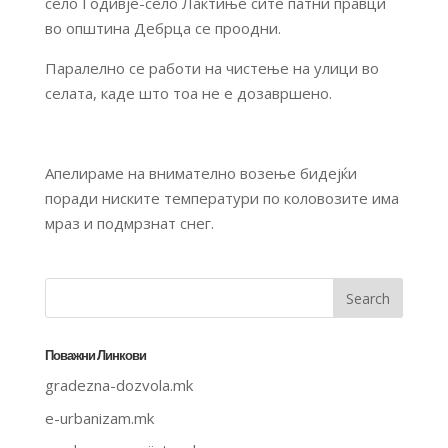
село Годивје-село Лактиње сите патни правци
во општина Дебрца се проодни.
Паралелно се работи на чистење на улици во
селата, каде што тоа не е дозавршено.
Апелираме на внимателно возење бидејќи
поради ниските температури по коловозите има
мраз и подмрзнат снег.
Поважни Линкови
gradezna-dozvola.mk
e-urbanizam.mk