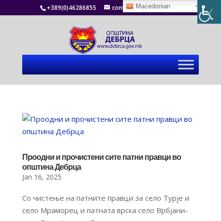
Macedonian
+389(0)46286855
contact@debrca.gov.mk
Проодни и прочистени сите патни правци во
општина Дебрца
Jan 16, 2025
Со чистење на патните правци за село Турје и
село Мраморец и патната врска село Врбјани-