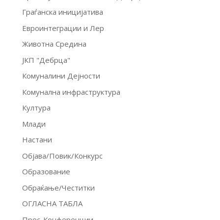
Граѓанска иницијатива
Евроинтеграции и Лер
Животна Средина
ЈКП "Дебрца"
Комуналини Дејности
Комунална инфраструктура
Култура
Млади
Настани
Објава/Повик/Конкурс
Образование
Обраќање/Честитки
ОГЛАСНА ТАБЛА
Прес-Конференции