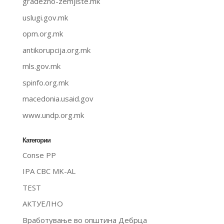
gradezno-zemjiste.mk
uslugi.gov.mk
opm.org.mk
antikorupcija.org.mk
mls.gov.mk
spinfo.org.mk
macedonia.usaid.gov
www.undp.org.mk
Категории
Conse PP
IPA CBC MK-AL
TEST
АКТУЕЛНО
Вработување во општина Дебрца