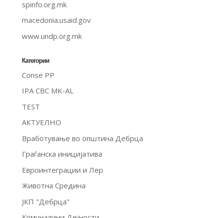
spinfo.org.mk
macedonia.usaid.gov
www.undp.org.mk
Категории
Conse PP
IPA CBC MK-AL
TEST
АКТУЕЛНО
Вработување во општина Дебрца
Граѓанска иницијатива
Евроинтеграции и Лер
Животна Средина
ЈКП "Дебрца"
Комуналини Дејности