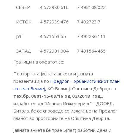
СЕВЕР
4 572980.616
7 492108.022
ИСТОК
4 572939.476
7 492723.7
ЈУГ
4 571553.55
7 492286.111
ЗАПАД
4 572901.004
7 491564.455
Граници на опфатот се:
Повторната Јавната анкета и јавната
презентација по
Предлог – Урбанистичкиот план
за село Велмеј,
КО Велмеј, Општина Дебрца со
тех.бр. 0801-15-09/16 од 03/2018 год.,
изработен од “Иванов Инженеринг” – ДООЕЛ,
Битола, ќе се спроведе со излагање на Предлог
планот во просториите на Општина Дебрца.
Јавната анкета ќе трае 5(пет) работни дена и