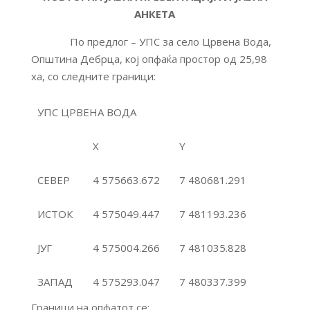
АНКЕТА
По предлог – УПС за село Црвена Вода,
Општина Дебрца, кој опфаќа простор од 25,98
ха, со следните граници:
УПС ЦРВЕНА ВОДА
X
Y
СЕВЕР
4 575663.672
7 480681.291
ИСТОК
4 575049.447
7 481193.236
ЈУГ
4 575004.266
7 481035.828
ЗАПАД
4 575293.047
7 480337.399
Граници на опфатот се: