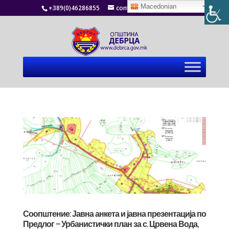
Macedonian
+389(0)46286855
contact@debrca.gov.mk
Соопштение: Јавна анкета и јавна презентација по
Предлог – Урбанистички план за с. Црвена Вода,