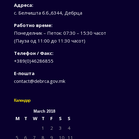
Адреса:
с. Белчишта б.б.,6344, Дебрца
Работно време:
Понеделник – Петок: 07:30 – 15:30 часот
(Пауза од 11:00 до 11:30 часот)
Телефон / Факс:
+389(0)46286855
Е-пошта
contact@debrca.gov.mk
Календар
March 2018
M
T
W
T
F
S
S
1
2
3
4
5
6
7
8
9
10
11