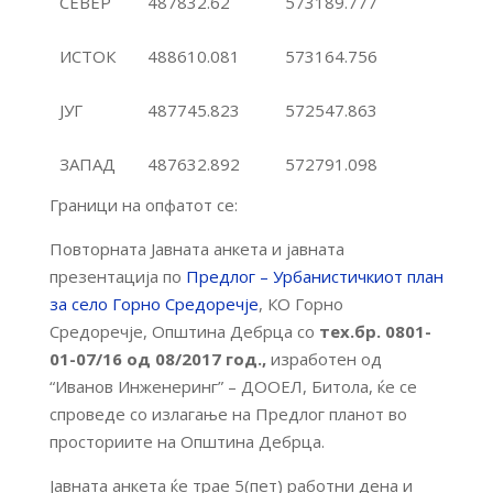
СЕВЕР
487832.62
573189.777
ИСТОК
488610.081
573164.756
ЈУГ
487745.823
572547.863
ЗАПАД
487632.892
572791.098
Граници на опфатот се:
Повторната Јавната анкета и јавната
презентација по
Предлог – Урбанистичкиот план
за село Горно Средоречје
, КО Горно
Средоречје, Општина Дебрца со
тех.бр. 0801-
01-07/16 од 08/2017 год.,
изработен од
“Иванов Инженеринг” – ДООЕЛ, Битола, ќе се
спроведе со излагање на Предлог планот во
просториите на Општина Дебрца.
Јавната анкета ќе трае 5(пет) работни дена и