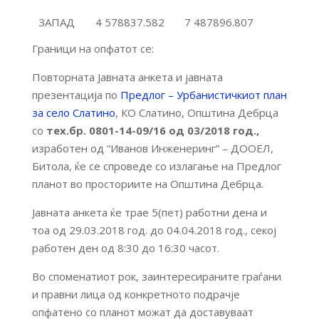
ЗАПАД
4 578837.582
7 487896.807
Граници на опфатот се:
Повторната Јавната анкета и јавната
презентација по
Предлог – Урбанистичкиот план
за село Слатино
, КО Слатино, Општина Дебрца
со
тех.бр. 0801-14-09/16 од 03/2018 год.,
изработен од “Иванов Инженеринг” – ДООЕЛ,
Битола, ќе се спроведе со излагање на Предлог
планот во просториите на Општина Дебрца.
Јавната анкета ќе трае 5(пет) работни дена и
тоа од 29.03.2018 год. до 04.04.2018 год., секој
работен ден од 8:30 до 16:30 часот.
Во споменатиот рок, заинтересираните граѓани
и правни лица од конкретното подрачје
опфатено со планот можат да доставуваат