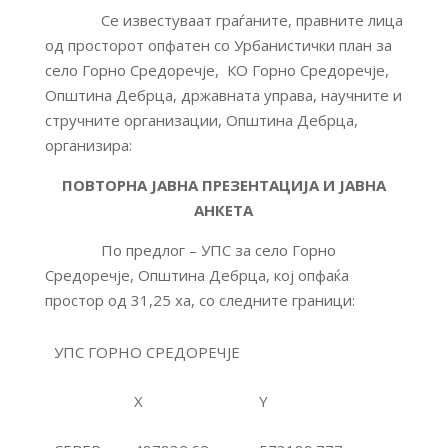
Се известуваат граѓаните, правните лица
од просторот опфатен со Урбанистички план за
село Горно Средоречје, КО Горно Средоречје,
Општина Дебрца, државната управа, научните и
стручните организации, Општина Дебрца,
организира:
ПОВТОРНА ЈАВНА ПРЕЗЕНТАЦИЈА И ЈАВНА
АНКЕТА
По предлог – УПС за село Горно
Средоречје, Општина Дебрца, кој опфаќа
простор од 31,25 ха, со следните граници:
УПС ГОРНО СРЕДОРЕЧЈЕ
X
Y