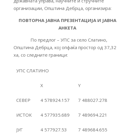
државната управа, научните и стручните
организации, Општина Дебрца, организира:
ПОВТОРНА ЈАВНА ПРЕЗЕНТАЦИЈА И ЈАВНА
АНКЕТА
По предлог – УПС за село Слатино,
Општина Дебрца, кој опфаќа простор од 37,32
ха, со следните граници:
УПС СЛАТИНО
X
Y
СЕВЕР
4 578924.157
7 488027.278
ИСТОК
4 577935.689
7 489694.221
ЈУГ
4 577927.53
7 489684.655