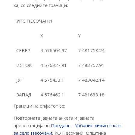
ха, со следните граници:
УПС ПЕСОЧАНИ
X
Y
СЕВЕР
4 576504.97
7 481758.24
ИСТОК
4 576327.91
7 483757.91
ЈУГ
4 575433.1
7 483042.14
ЗАПАД
4 576462.1
7 481633.18
Граници на опфатот се:
Повторната Јавната анкета и јавната
презентација по
Предлог – Урбанистичкиот план
за село Песочани
, КО Песочани, Општина