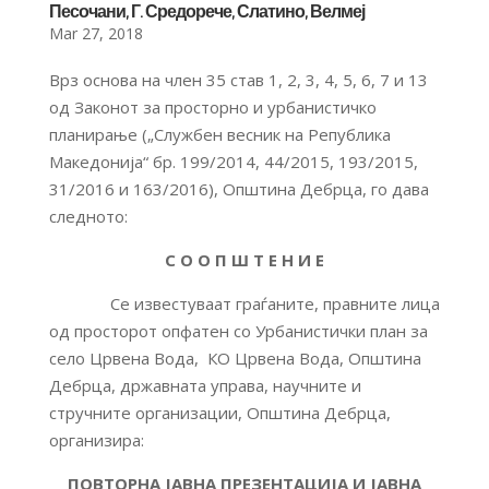
Песочани, Г. Средорече, Слатино, Велмеј
Mar 27, 2018
Врз основа на член 35 став 1, 2, 3, 4, 5, 6, 7 и 13
од Законот за просторно и урбанистичко
планирање („Службен весник на Република
Македонија“ бр. 199/2014, 44/2015, 193/2015,
31/2016 и 163/2016), Општина Дебрца, го дава
следното:
С О О П Ш Т Е Н И Е
Се известуваат граѓаните, правните лица
од просторот опфатен со Урбанистички план за
село Црвена Вода, КО Црвена Вода, Општина
Дебрца, државната управа, научните и
стручните организации, Општина Дебрца,
организира:
ПОВТОРНА ЈАВНА ПРЕЗЕНТАЦИЈА И ЈАВНА