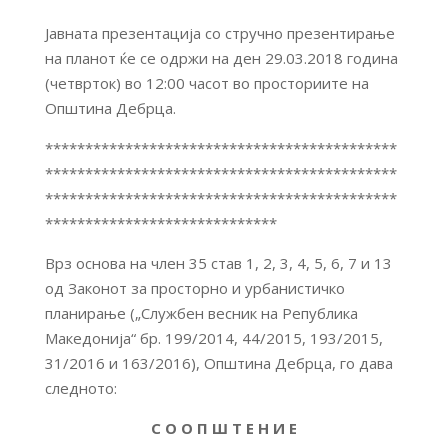
Јавната презентација со стручно презентирање
на планот ќе се одржи на ден 29.03.2018 година
(четврток) во 12:00 часот во просториите на
Општина Дебрца.
********************************************
********************************************
********************************************
*****************************
Врз основа на член 35 став 1, 2, 3, 4, 5, 6, 7 и 13
од Законот за просторно и урбанистичко
планирање („Службен весник на Република
Македонија“ бр. 199/2014, 44/2015, 193/2015,
31/2016 и 163/2016), Општина Дебрца, го дава
следното:
С О О П Ш Т Е Н И Е