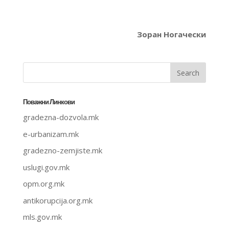
Зоран Ногачески
Поважни Линкови
gradezna-dozvola.mk
e-urbanizam.mk
gradezno-zemjiste.mk
uslugi.gov.mk
opm.org.mk
antikorupcija.org.mk
mls.gov.mk