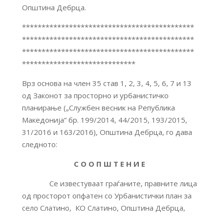
Општина Дебрца.
********************************************
********************************************
********************************************
*****************************
Врз основа на член 35 став 1, 2, 3, 4, 5, 6, 7 и 13
од Законот за просторно и урбанистичко
планирање („Службен весник на Република
Македонија“ бр. 199/2014, 44/2015, 193/2015,
31/2016 и 163/2016), Општина Дебрца, го дава
следното:
С О О П Ш Т Е Н И Е
Се известуваат граѓаните, правните лица
од просторот опфатен со Урбанистички план за
село Слатино, КО Слатино, Општина Дебрца,