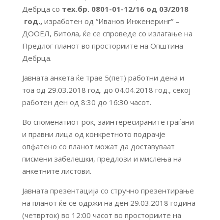
Дебрца со
тех.бр. 0801-01-12/16 од 03/2018
год.,
изработен од “Иванов Инженеринг” –
ДООЕЛ, Битола, ќе се спроведе со излагање на
Предлог планот во просториите на Општина
Дебрца.
Јавната анкета ќе трае 5(пет) работни дена и
тоа од 29.03.2018 год. до 04.04.2018 год., секој
работен ден од 8:30 до 16:30 часот.
Во споменатиот рок, заинтересираните граѓани
и правни лица од конкретното подрачје
опфатено со планот можат да доставуваат
писмени забелешки, предлози и мислења на
анкетните листови.
Јавната презентација со стручно презентирање
на планот ќе се одржи на ден 29.03.2018 година
(четврток) во 12:00 часот во просториите на