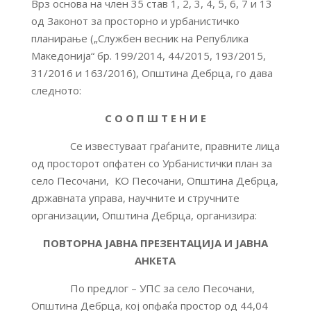
Врз основа на член 35 став 1, 2, 3, 4, 5, 6, 7 и 13
од Законот за просторно и урбанистичко
планирање („Службен весник на Република
Македонија“ бр. 199/2014, 44/2015, 193/2015,
31/2016 и 163/2016), Општина Дебрца, го дава
следното:
С О О П Ш Т Е Н И Е
Се известуваат граѓаните, правните лица
од просторот опфатен со Урбанистички план за
село Песочани, КО Песочани, Општина Дебрца,
државната управа, научните и стручните
организации, Општина Дебрца, организира:
ПОВТОРНА ЈАВНА ПРЕЗЕНТАЦИЈА И ЈАВНА
АНКЕТА
По предлог – УПС за село Песочани,
Општина Дебрца, кој опфаќа простор од 44,04