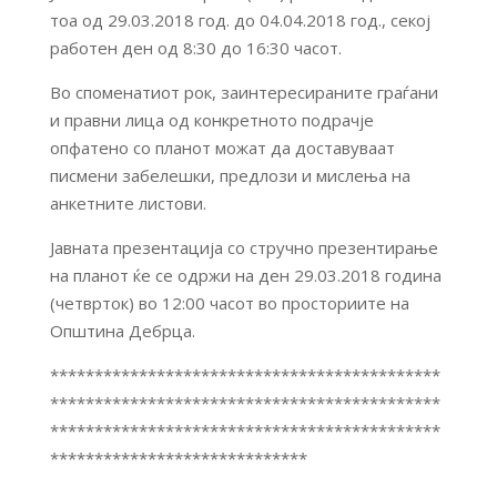
тоа од 29.03.2018 год. до 04.04.2018 год., секој
работен ден од 8:30 до 16:30 часот.
Во споменатиот рок, заинтересираните граѓани
и правни лица од конкретното подрачје
опфатено со планот можат да доставуваат
писмени забелешки, предлози и мислења на
анкетните листови.
Јавната презентација со стручно презентирање
на планот ќе се одржи на ден 29.03.2018 година
(четврток) во 12:00 часот во просториите на
Општина Дебрца.
********************************************
********************************************
********************************************
*****************************