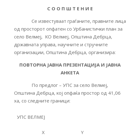
С О О П Ш Т Е Н И Е
Се известуваат граѓаните, правните лица
од просторот опфатен со Урбанистички план за
село Велмеј, КО Велмеј, Општина Дебрца,
државната управа, научните и стручните
организации, Општина Дебрца, организира:
ПОВТОРНА ЈАВНА ПРЕЗЕНТАЦИЈА И ЈАВНА
АНКЕТА
По предлог – УПС за село Велмеј,
Општина Дебрца, кој опфаќа простор од 41,06
ха, со следните граници:
УПС ВЕЛМЕЈ
X
Y