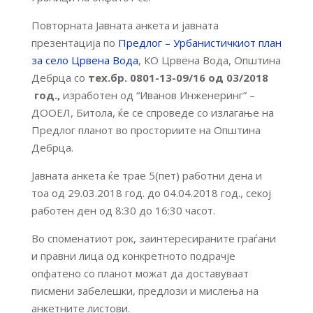
Повторната Јавната анкета и јавната
презентација по
Предлог – Урбанистичкиот план
за село Црвена Вода
, КО Црвена Вода, Општина
Дебрца со
тех.бр. 0801-13-09/16 од 03/2018
год.,
изработен од “Иванов Инженеринг” –
ДООЕЛ, Битола, ќе се спроведе со излагање на
Предлог планот во просториите на Општина
Дебрца.
Јавната анкета ќе трае 5(пет) работни дена и
тоа од 29.03.2018 год. до 04.04.2018 год., секој
работен ден од 8:30 до 16:30 часот.
Во споменатиот рок, заинтересираните граѓани
и правни лица од конкретното подрачје
опфатено со планот можат да доставуваат
писмени забелешки, предлози и мислења на
анкетните листови.