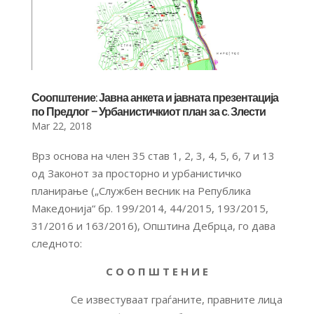
Соопштение: Јавна анкета и јавната презентација
по Предлог – Урбанистичкиот план за с. Злести
Mar 22, 2018
Врз основа на член 35 став 1, 2, 3, 4, 5, 6, 7 и 13
од Законот за просторно и урбанистичко
планирање („Службен весник на Република
Македонија“ бр. 199/2014, 44/2015, 193/2015,
31/2016 и 163/2016), Општина Дебрца, го дава
следното:
С О О П Ш Т Е Н И Е
Се известуваат граѓаните, правните лица