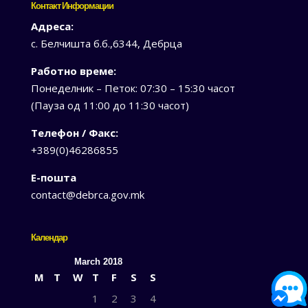
Контакт Информации
Адреса:
с. Белчишта б.б.,6344, Дебрца
Работно време:
Понеделник – Петок: 07:30 – 15:30 часот
(Пауза од 11:00 до 11:30 часот)
Телефон / Факс:
+389(0)46286855
Е-пошта
contact@debrca.gov.mk
Календар
March 2018
M
T
W
T
F
S
S
1
2
3
4