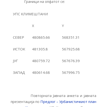
Граници на опфатот се:
УПС КЛИМЕШТАНИ
X
Y
СЕВЕР
480865.66
568351.31
ИСТОК
481305.8
567925.68
ЈУГ
480759.72
567676.39
ЗАПАД
480614.68
567996.75
Повторната Јавната анкета и јавната
презентација по
Предлог – Урбанистичкиот план