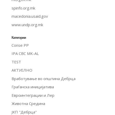
spinfo.org.mk
macedonia.usaid.gov
www.undp.org.mk
Категории
Conse PP
IPA CBC MK-AL
TEST
АКТУЕЛНО
Вработување во општина Дебрца
Граѓанска иницијатива
Евроинтеграции и Лер
Животна Средина
ЈКП "Дебрца"