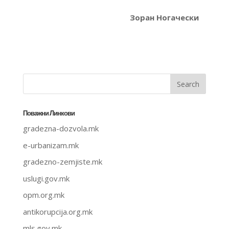
Зоран Ногачески
Поважни Линкови
gradezna-dozvola.mk
e-urbanizam.mk
gradezno-zemjiste.mk
uslugi.gov.mk
opm.org.mk
antikorupcija.org.mk
mls.gov.mk