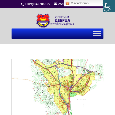
Macedonian
+389(0)46286855
contact@debrca.gov.mk