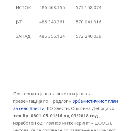
ИСТОК
486 568.155
571 158.074
ЈУГ
486 349.361
570 041.816
ЗАПАД
485 355.124
572 240.039
Повторната Јавната анкета и јавната
презентација по Предлог –
Урбанистичкиот план
за село Злести,
КО Злести, Општина Дебрца со
тех.бр. 0801-05-01/16 од 03/2018
год.,
изработен од “Иванов Инженеринг” – ДООЕЛ,
Битола, ќе се спроведе со излагање на Предлог