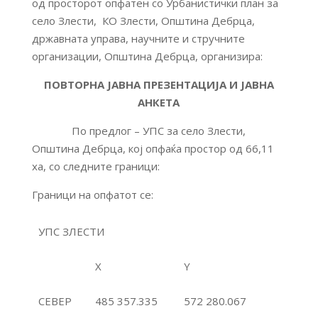
од просторот опфатен со Урбанистички план за
село Злести, КО Злести, Општина Дебрца,
државната управа, научните и стручните
организации, Општина Дебрца, организира:
ПОВТОРНА ЈАВНА ПРЕЗЕНТАЦИЈА И ЈАВНА
АНКЕТА
По предлог – УПС за село Злести,
Општина Дебрца, кој опфаќа простор од 66,11
ха, со следните граници:
Граници на опфатот се:
УПС ЗЛЕСТИ
X
Y
СЕВЕР
485 357.335
572 280.067