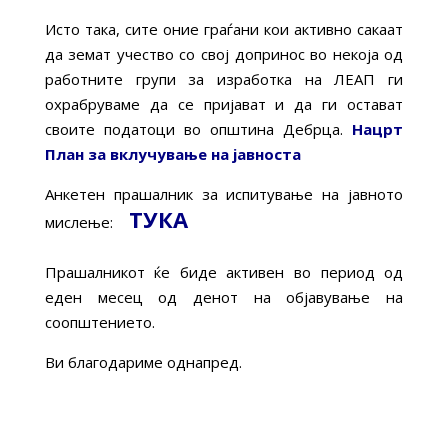
Исто така, сите оние граѓани кои активно сакаат
да земат учество со свој допринос во некоја од
работните групи за изработка на ЛЕАП ги
охрабруваме да се пријават и да ги остават
своите податоци во општина Дебрца.
Нацрт
План за вклучување на јавноста
Анкетен прашалник за испитување на јавното
ТУКА
мислење:
Прашалникот ќе биде активен во период од
еден месец од денот на објавување на
соопштението.
Ви благодариме однапред.