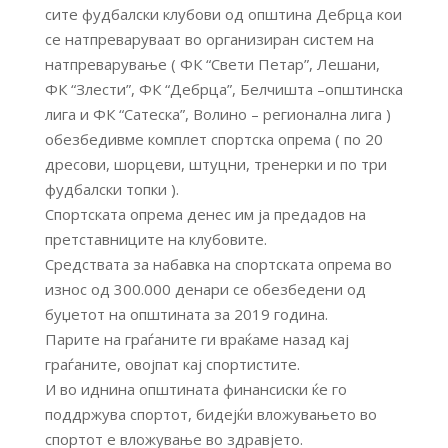
сите фудбалски клубови од општина Дебрца кои
се натпреваруваат во организиран систем на
натпреварување ( ФК “Свети Петар”, Лешани,
ФК “Злести”, ФК “Дебрца”, Белчишта –општинска
лига и ФК “Сатеска”, Волино – регионална лига )
обезбедивме комплет спортска опрема ( по 20
дресови, шорцеви, штуцни, тренерки и по три
фудбалски топки ).
Спортската опрема денес им ја предадов на
претставниците на клубовите.
Средствата за набавка на спортската опрема во
износ од 300.000 денари се обезбедени од
буџетот на општината за 2019 година.
Парите на граѓаните ги враќаме назад кај
граѓаните, овојпат кај спортистите.
И во иднина општината финансиски ќе го
поддржува спортот, бидејќи вложувањето во
спортот е вложување во здравјето.