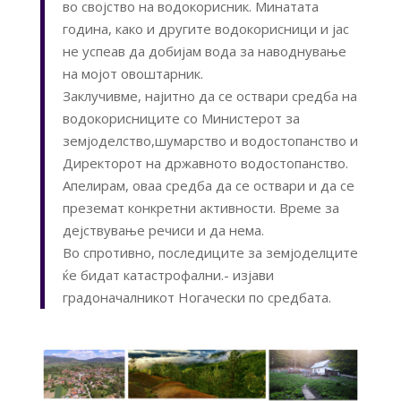
во својство на водокорисник. Минатата
година, како и другите водокорисници и јас
не успеав да добијам вода за наводнување
на мојот овоштарник.
Заклучивме, најитно да се оствари средба на
водокорисниците со Министерот за
земјоделство,шумарство и водостопанство и
Директорот на државното водостопанство.
Апелирам, оваа средба да се оствари и да се
преземат конкретни активности. Време за
дејствување речиси и да нема.
Во спротивно, последиците за земјоделците
ќе бидат катастрофални.- изјави
градоначалникот Ногачески по средбата.