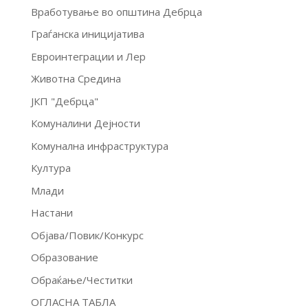
Вработување во општина Дебрца
Граѓанска иницијатива
Евроинтеграции и Лер
Животна Средина
ЈКП "Дебрца"
Комуналини Дејности
Комунална инфраструктура
Култура
Млади
Настани
Објава/Повик/Конкурс
Образование
Обраќање/Честитки
ОГЛАСНА ТАБЛА