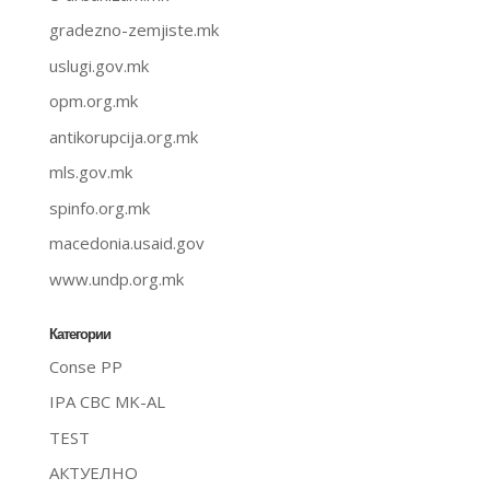
gradezno-zemjiste.mk
uslugi.gov.mk
opm.org.mk
antikorupcija.org.mk
mls.gov.mk
spinfo.org.mk
macedonia.usaid.gov
www.undp.org.mk
Категории
Conse PP
IPA CBC MK-AL
TEST
АКТУЕЛНО