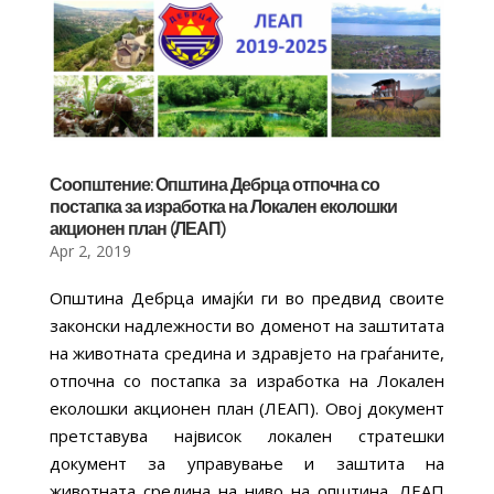
Соопштение: Општина Дебрца отпочна со
постапка за изработка на Локален еколошки
акционен план (ЛЕАП)
Apr 2, 2019
Општина Дебрца имајќи ги во предвид своите
законски надлежности во доменот на заштитата
на животната средина и здравјето на граѓаните,
отпочна со постапка за изработка на Локален
еколошки акционен план (ЛЕАП). Овој документ
претставува највисок локален стратешки
документ за управување и заштита на
животната средина на ниво на општина. ЛЕАП