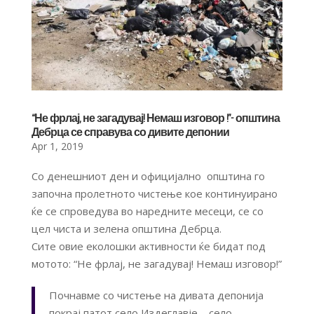
“Не фрлај, не загадувај! Немаш изговор !”- општина
Дебрца се справува со дивите депонии
Apr 1, 2019
Со денешниот ден и официјално општина го
започна пролетното чистење кое континуирано
ќе се спроведува во наредните месеци, се со
цел чиста и зелена општина Дебрца.
Сите овие еколошки активности ќе бидат под
мотото: “Не фрлај, не загадувај! Немаш изговор!”
Почнавме со чистење на дивата депонија
покрај патот село Издеглавје – село