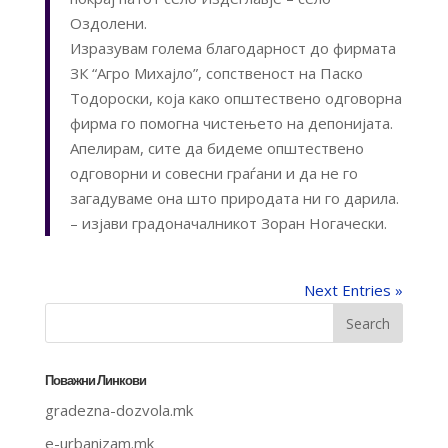
Оздолени.
Изразувам голема благодарност до фирмата
ЗК “Агро Михајло”, сопственост на Паско
Тодороски, која како општествено одговорна
фирма го помогна чистењето на депонијата.
Апелирам, сите да бидеме општествено
одговорни и совесни граѓани и да не го
загадуваме она што природата ни го дарила.
– изјави градоначалникот Зоран Ногачески.
Next Entries »
Поважни Линкови
gradezna-dozvola.mk
e-urbanizam.mk