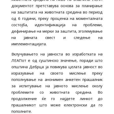
документот претставува основа за планирање
на заштитата на животната средина во период
од 6 години, преку проценка на моменталната
состојба, идентификација на проблеми,
дефинирање на мерки за заштита, зголемување
на јавната свест и следење на
имплементацијата.
Вклучувањето на јавноста во изработката на
ЛЕАПот е од суштинско значење, поради што
општина Дебрца ја повикува целата јавност во
изразување на своето мислење преку
пополнување на анонимен анкетен прашалник
за испитување на јавното мислење околу
проблемите со животната средина. Во
продолжение ќе го најдете линкот до
прашалникот што може електронски да го
пополните.