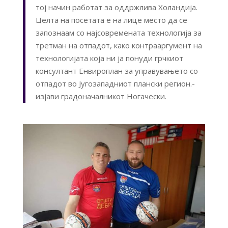
тој начин работат за оддржлива Холандија.
Целта на посетата е на лице место да се
запознаам со најсовремената технологија за
третман на отпадот, како контрааргумент на
технологијата која ни ја понуди грчкиот
консултант Енвироплан за управувањето со
отпадот во Југозападниот плански регион.-
изјави градоначалникот Ногачески.