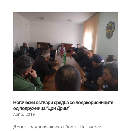
Ногачески оствари средба со водокорисниците
од подружница “Црн Дрим”
Apr 5, 2019
Денес градоначалникот Зоран Ногачески