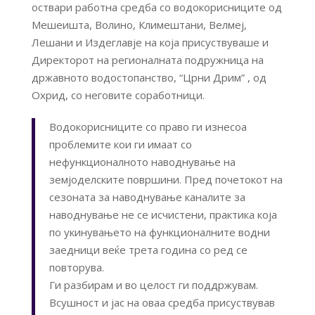
оствари работна средба со водокорисниците од
Мешеишта, Волино, Климештани, Велмеј,
Лешани и Издеглавје на која присуствуваше и
Директорот на регионалната подружница на
државното водостопанство, “Црни Дрим” , од
Охрид, со неговите соработници.
Водокорисниците со право ги изнесоа
проблемите кои ги имаат со
нефункционалното наводнување на
земјоделските површини. Пред почетокот на
сезоната за наводнување каналите за
наводнување не се исчистени, практика која
по укинувањето на функционалните водни
заедници веќе трета година со ред се
повторува.
Ги разбирам и во целост ги поддржувам.
Всушност и јас на оваа средба присуствував