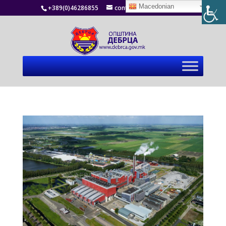
Macedonian
+389(0)46286855
contact@debrca.gov.mk