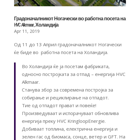
Градоначалникот Ногачески во работна посета на
HVC Alkmaar, Холандија
Apr 11, 2019
Од 11 до 13 Април градоначалникот Ногачески
ќе биде во работна посета на Холандија.
Во Холандија ќе ја посетам фабриката,
односно постројката за отпад – енергија HVC
Alkmaar.
Станува збор за современа постројка за
собирање и рециклирање на отпадот.
Тие од отпадот прават и повеќе!
Произведуваат и испорачуваат обновлива
енергија преку HVC KringloopEnergie.
Добиваат топлина, електрична енергија и
зелен гас од биомаса, сонце, ветер и GFT. На