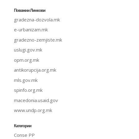
Поважни Линкови
gradezna-dozvola.mk
e-urbanizam.mk
gradezno-zemjiste.mk
uslugi.gov.mk
opm.org.mk
antikorupcija.org.mk
mls.gov.mk
spinfo.org.mk
macedonia.usaid.gov
www.undp.org.mk
Категории
Conse PP