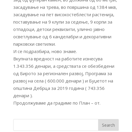
засадување на трева, во површина од 1384 мкв,
засадување на пет високостеблести растенија,
поставување на 9 клупи за седење, 9 корпи за
отпадоци, детски реквизити, улично јавно
осветлување од 6 канделабри и декоративни
парковски светилки.
И се подразбира, ново знаме.
Вкупната вредност на работите изнесува
1.343.356 денари, а средствата се обезбедени
од Бирото за регионален развој, Програма за
развој на села ( 600.000 денари ) и Буџетот на
општина Дебрца за 2019 година ( 743.356
денари ).
Продолжуваме да градиме по План – от.