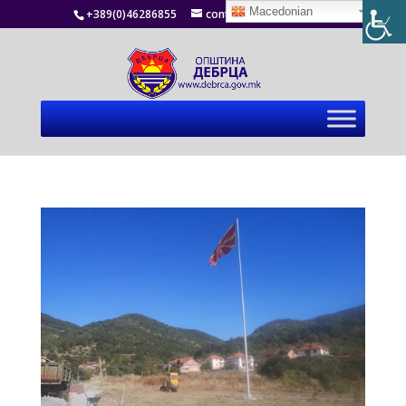
Macedonian
+389(0)46286855
contact@debrca.gov.mk