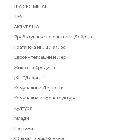
IPA CBC MK-AL
TEST
АКТУЕЛНО
Вработување во општина Дебрца
Граѓанска иницијатива
Евроинтеграции и Лер
Животна Средина
ЈКП "Дебрца"
Комуналини Дејности
Комунална инфраструктура
Култура
Млади
Настани
Објава/Повик/Конкурс