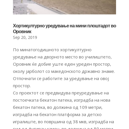
Хортикултурно уредување на мини плоштадот во
Оровник
Sep 20, 2019
По минатогодишното хортикултурно
уредување на дворното место во училиштето,
Оровник ќе добие уште еден уреден простор,
околу јарболот со македонското државно знаме.
Отпочнати се работите за уредување на овој
простор.
Со проектот се предвидува преуредување на
постоечката бекатон патека, изградба на нова
бекатон патека, во должина од 109 метри,
изградба на бекатон платформа за детско
игралиште, во површина од 38 мкв, изградба на
ѕид од фугиран камен, во должина од 80 метри,