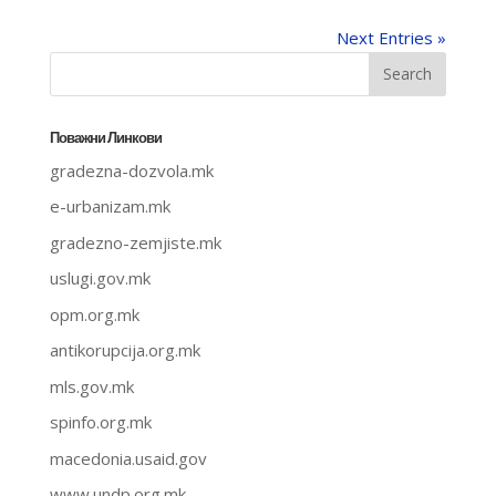
Next Entries »
Поважни Линкови
gradezna-dozvola.mk
e-urbanizam.mk
gradezno-zemjiste.mk
uslugi.gov.mk
opm.org.mk
antikorupcija.org.mk
mls.gov.mk
spinfo.org.mk
macedonia.usaid.gov
www.undp.org.mk