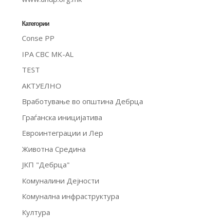
Категории
Conse PP
IPA CBC MK-AL
TEST
АКТУЕЛНО
Вработување во општина Дебрца
Граѓанска иницијатива
Евроинтеграции и Лер
Животна Средина
ЈКП "Дебрца"
Комуналини Дејности
Комунална инфраструктура
Култура