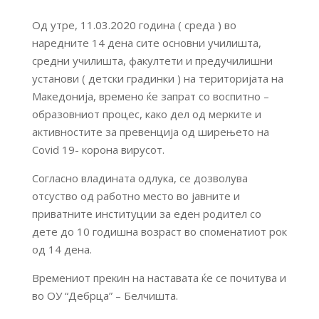
Од утре, 11.03.2020 година ( среда ) во
наредните 14 дена сите основни училишта,
средни училишта, факултети и предучилишни
установи ( детски градинки ) на територијата на
Македонија, времено ќе запрат со воспитно –
образовниот процес, како дел од мерките и
активностите за превенција од ширењето на
Covid 19- корона вирусот.
Согласно владината одлука, се дозволува
отсуство од работно место во јавните и
приватните институции за еден родител со
дете до 10 годишна возраст во споменатиот рок
од 14 дена.
Времениот прекин на наставата ќе се почитува и
во ОУ “Дебрца” – Белчишта.