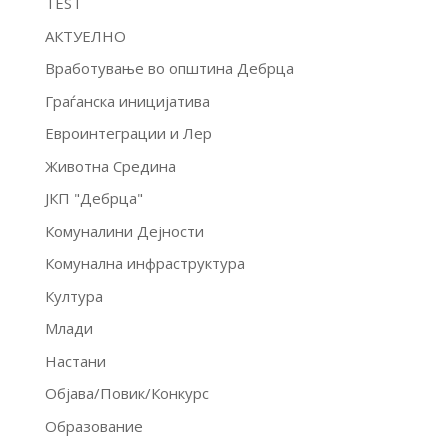
TEST
АКТУЕЛНО
Вработување во општина Дебрца
Граѓанска иницијатива
Евроинтеграции и Лер
Животна Средина
ЈКП "Дебрца"
Комуналини Дејности
Комунална инфраструктура
Култура
Млади
Настани
Објава/Повик/Конкурс
Образование