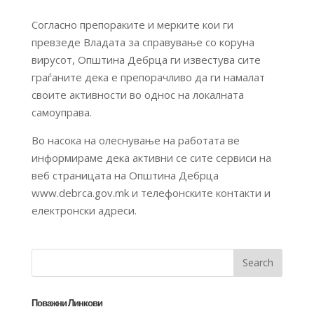
Согласно препораките и мерките кои ги
превзеде Владата за справување со коруна
вирусот, Општина Дебрца ги известува сите
граѓаните дека е препорачливо да ги намалат
своите активности во однос на локалната
самоуправа.
Во насока на олеснување на работата ве
информираме дека активни се сите сервиси на
веб страницата на Општина Дебрца
www.debrca.gov.mk и телефонските контакти и
електронски адреси.
Поважни Линкови