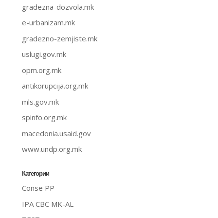
gradezna-dozvola.mk
e-urbanizam.mk
gradezno-zemjiste.mk
uslugi.gov.mk
opm.org.mk
antikorupcija.org.mk
mls.gov.mk
spinfo.org.mk
macedonia.usaid.gov
www.undp.org.mk
Категории
Conse PP
IPA CBC MK-AL