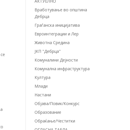
АКТУЕЛНО
Вработување во општина
Дебрца
Граѓанска иницијатива
Евроинтеграции и Лер
Животна Средина
ЈКП "Дебрца"
 се
Комуналини Дејности
Комунална инфраструктура
Култура
и
Млади
Настани
Објава/Повик/Конкурс
на
Образование
Обраќање/Честитки
со
ОГЛАСНА ТАБЛА