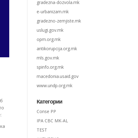
gradezna-dozvola.mk
e-urbanizam.mk
gradezno-zemjiste.mk
uslugi.gov.mk
opm.org.mk
antikorupcija.org.mk
mls.gov.mk
spinfo.org.mk
macedonia.usaid.gov
www.undp.org.mk
аб
Категории
то
Conse PP
:
IPA CBC MK-AL
ска
TEST