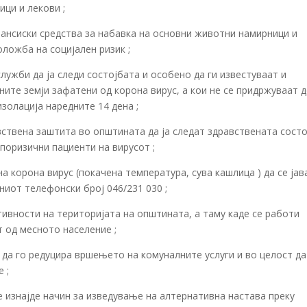
ци и лекови ;
нансиски средства за набавка на основни животни намирници и
оложба на социјален ризик ;
ужби да ја следи состојбата и особено да ги известуваат и
ните земји зафатени од корона вирус, а кои не се придржуваат 
золација наредните 14 дена ;
ствена заштита во општината да ја следат здравствената состо
 поризични пациенти на вирусот ;
а корона вирус (покачена температура, сува кашлица ) да се јав
дниот телефонски број 046/231 030 ;
ивности на територијата на општината, а таму каде се работи
 од месното население ;
да го редуцира вршењето на комуналните услуги и во целост да
 ;
 изнајде начин за изведување на алтернативна настава преку