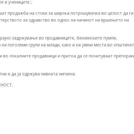
е и учениците ;
шат продажба на стоки за широка потрошувачка во целост да ги
терството за здравство во однос на начинот на вршењето на
трајно задржување во продавниците, бензинските пумпи,
на поголеми групи на млади, како и на јавни места во општинат
и во локалните продавници и притоа да се почитуваат препорак
тни и да ја одржува нивната хигиена.
РНОСТ.