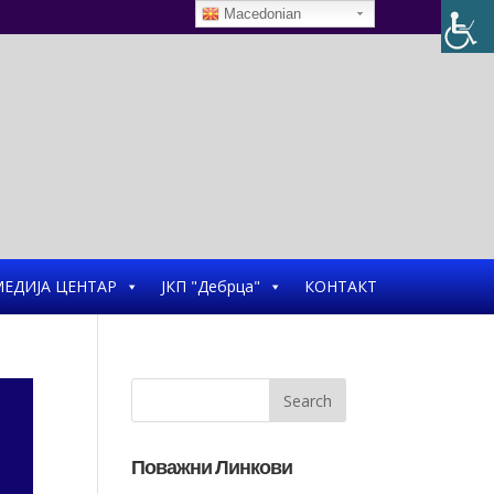
Macedonian
ЕДИЈА ЦЕНТАР
ЈКП "Дебрца"
КОНТАКТ
Поважни Линкови