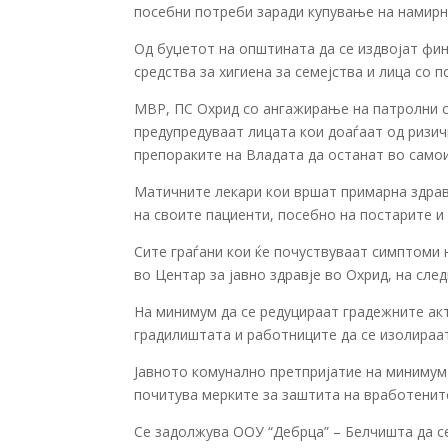
посебни потреби заради купување на намирни
Од буџетот на општината да се издвојат фи
средства за хигиена за семејства и лица со п
МВР, ПС Охрид со ангажирање на патролни сл
предупредуваат лицата кои доаѓаат од ризич
препораките на Владата да останат во самои
Матичните лекари кои вршат примарна здрав
на своите пациенти, посебно на постарите и
Сите граѓани кои ќе почуствуваат симптоми н
во Центар за јавно здравје во Охрид, на сле
На минимум да се редуцираат градежните акт
градилиштата и работниците да се изолираат
Јавното комунално претпријатие на минимум 
почитува мерките за заштита на вработените
Се задолжува ООУ “Дебрца” – Белчишта да се