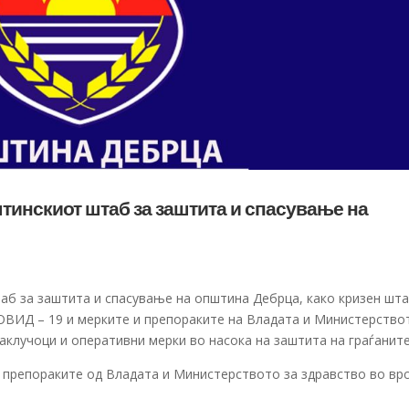
тинскиот штаб за заштита и спасување на
аб за заштита и спасување на општина Дебрца, како кризен шт
КОВИД – 19 и мерките и препораките на Владата и Министерство
заклучоци и оперативни мерки во насока на заштита на граѓаните
и препораките од Владата и Министерството за здравство во вр