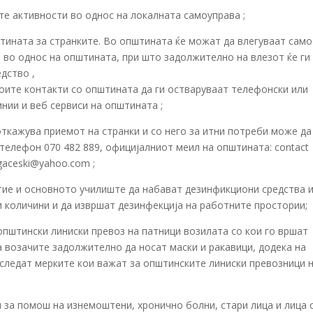
те активности во однос на локалната самоуправа ;
тината за странките. Во општината ќе можат да влегуваат само
 во однос на општината, при што задолжително на влезот ќе ги
дство ,
воите контакти со општината да ги остваруваат телефонски или
инии и веб сервиси на општината ;
ткажува приемот на странки и со него за итни потреби може да
телефон 070 482 889, официјалниот меил на општината: contact
gaceski@yahoo.com ;
тие и основното училиште да набават дезинфикциони средства 
 количини и да извршат дезинфекција на работните простории;
општински линиски превоз на патници возилата со кои го вршат
а возачите задолжително да носат маски и ракавици, додека на
 следат мерките кои важат за општинските линиски превозници 
за помош на изнемоштени, хронично болни, стари лица и лица 