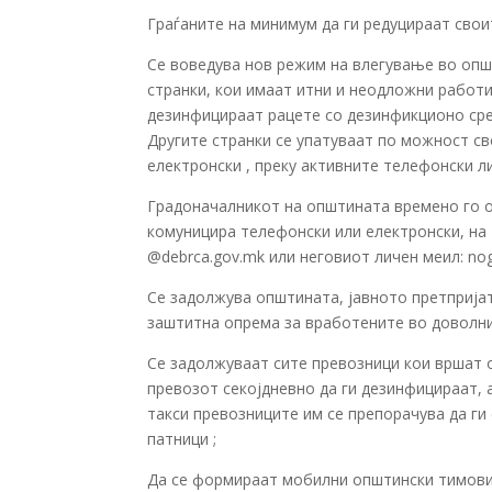
Граѓаните на минимум да ги редуцираат свои
Се воведува нов режим на влегување во опш
странки, кои имаат итни и неодложни работи
дезинфицираат рацете со дезинфикционо сре
Другите странки се упатуваат по можност с
електронски , преку активните телефонски л
Градоначалникот на општината времено го о
комуницира телефонски или електронски, на 
@debrca.gov.mk или неговиот личен меил: no
Се задолжува општината, јавното претприја
заштитна опрема за вработените во доволни
Се задолжуваат сите превозници кои вршат 
превозот секојдневно да ги дезинфицираат, 
такси превозниците им се препорачува да ги
патници ;
Да се формираат мобилни општински тимови 