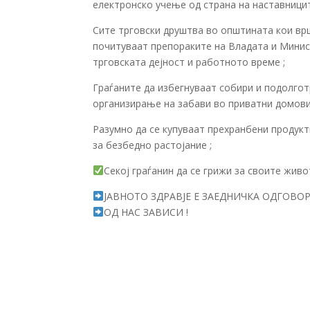
електронско учење од страна на наставницит
Сите трговски друштва во општината кои вр
почитуваат препораките на Владата и Минис
трговската дејност и работното време ;
Граѓаните да избегнуваат собири и подолго
организирање на забави во приватни домови 
Разумно да се купуваат прехранбени продукт
за безбедно растојание ;
Секој граѓанин да се грижи за своите живо
ЈАВНОТО ЗДРАВЈЕ Е ЗАЕДНИЧКА ОДГОВО
ОД НАС ЗАВИСИ !