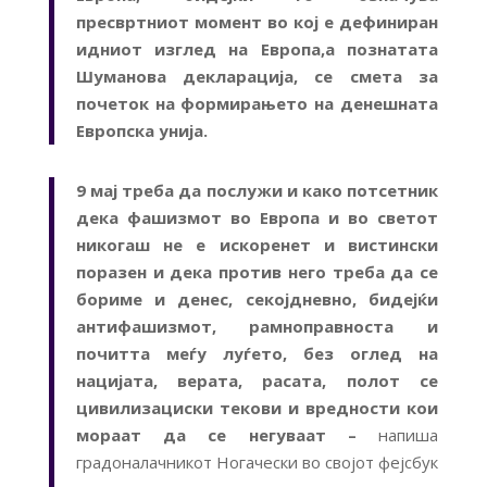
пресвртниот момент во кој е дефиниран
идниот изглед на Европ
а,а познатата
Шуманова декларација, се смета за
почеток на формирањето на денешната
Европска унија.
9 мај треба да послужи и како потсетник
дека фашизмот во Европа и во светот
никогаш не е искоренет и вистински
поразен и дека против него треба да се
бориме и денес, секојдневно, бидејќи
антифашизмот, рамноправноста и
почитта меѓу луѓето, без оглед на
нацијата, верата, расата, полот се
цивилизациски текови и вредности кои
мораат да се негуваат –
напиша
градоналачникот Ногачески во својот фејсбук