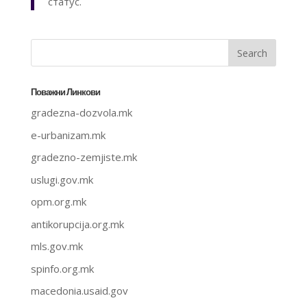
статус.
Поважни Линкови
gradezna-dozvola.mk
e-urbanizam.mk
gradezno-zemjiste.mk
uslugi.gov.mk
opm.org.mk
antikorupcija.org.mk
mls.gov.mk
spinfo.org.mk
macedonia.usaid.gov