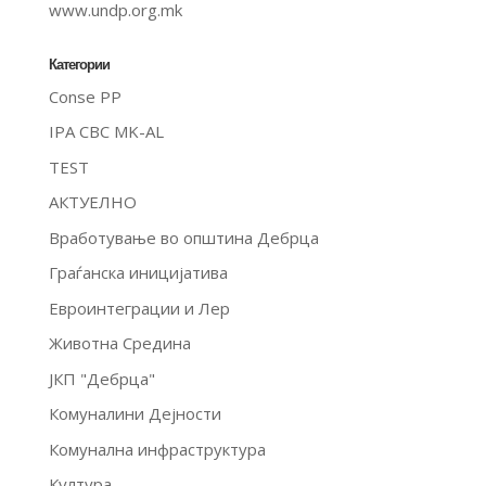
www.undp.org.mk
Категории
Conse PP
IPA CBC MK-AL
TEST
АКТУЕЛНО
Вработување во општина Дебрца
Граѓанска иницијатива
Евроинтеграции и Лер
Животна Средина
ЈКП "Дебрца"
Комуналини Дејности
Комунална инфраструктура
Култура