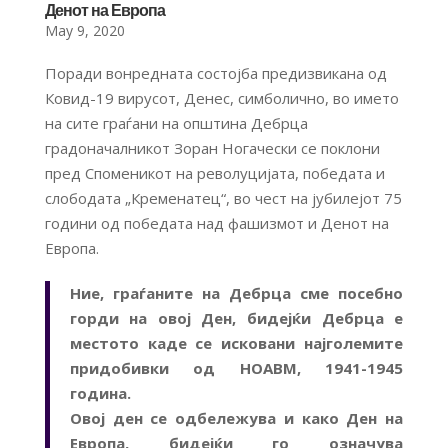
Денот на Европа
May 9, 2020
Поради вонредната состојба предизвикана од
Ковид-19 вирусот, Денес, симболично, во името
на сите граѓани на општина Дебрца
градоначалникот Зоран Ногачески се поклони
пред Споменикот на револуцијата, победата и
слободата „Кременатец“, во чест на јубилејот 75
години од победата над фашизмот и Денот на
Европа.
Ние, граѓаните на Дебрца сме посебно
горди на овој Ден, бидејќи Дебрца е
местото каде се исковани најголемите
придобивки од НОАВМ, 1941-1945
година.
Овој ден се одбележува и како Ден на
Европа, бидејќи го означува