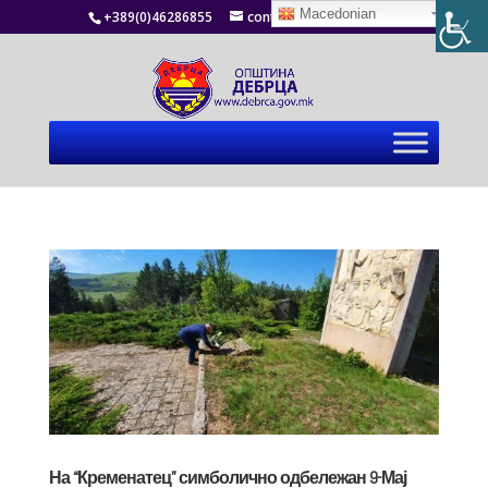
Macedonian
+389(0)46286855
contact@debrca.gov.mk
На “Кременатец” симболично одбележан 9-Мај