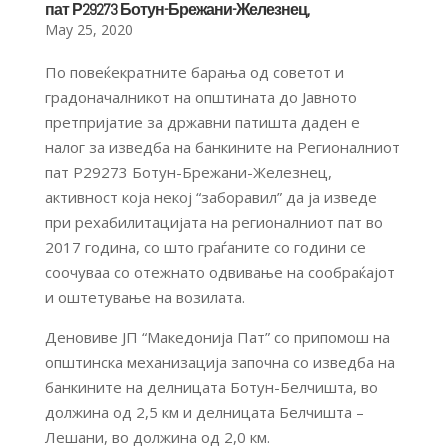
пат Р29273 Ботун-Брежани-Железнец,
May 25, 2020
По повеќекратните барања од советот и
градоначалникот на општината до Јавното
претпријатие за државни патишта даден е
налог за изведба на банкините на Регионалниот
пат Р29273 Ботун-Брежани-Железнец,
активност која некој “заборавил” да ја изведе
при рехабилитацијата на регионалниот пат во
2017 година, со што граѓаните со години се
соочуваа со отежнато одвивање на сообраќајот
и оштетување на возилата.
Деновиве ЈП “Македонија Пат” со припомош на
општинска механизација започна со изведба на
банкините на делницата Ботун-Белчишта, во
должина од 2,5 км и делницата Белчишта –
Лешани, во должина од 2,0 км.