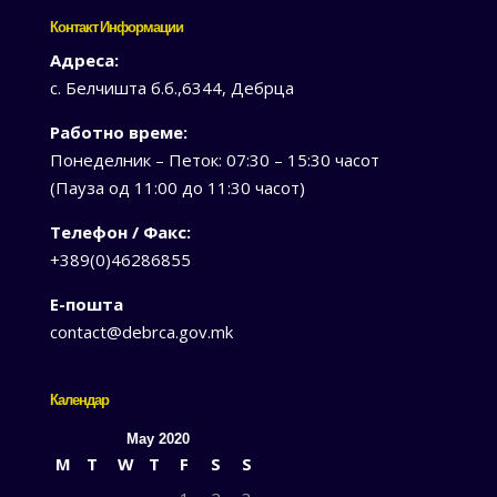
Контакт Информации
Адреса:
с. Белчишта б.б.,6344, Дебрца
Работно време:
Понеделник – Петок: 07:30 – 15:30 часот
(Пауза од 11:00 до 11:30 часот)
Телефон / Факс:
+389(0)46286855
Е-пошта
contact@debrca.gov.mk
Календар
May 2020
M
T
W
T
F
S
S