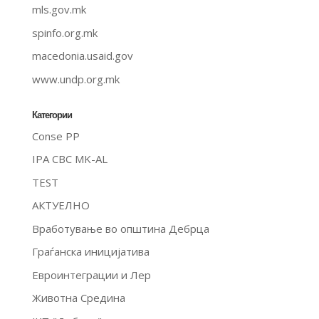
mls.gov.mk
spinfo.org.mk
macedonia.usaid.gov
www.undp.org.mk
Категории
Conse PP
IPA CBC MK-AL
TEST
АКТУЕЛНО
Вработување во општина Дебрца
Граѓанска иницијатива
Евроинтеграции и Лер
Животна Средина