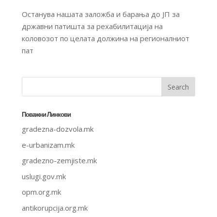
Останува нашата заложба и барања до ЈП за
државни патишта за рехабилитација на
коловозот по целата должина на регионалниот
пат
Поважни Линкови
gradezna-dozvola.mk
e-urbanizam.mk
gradezno-zemjiste.mk
uslugi.gov.mk
opm.org.mk
antikorupcija.org.mk