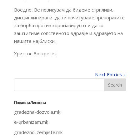
Воедно, Ве повикувам да бидеме стрпливи,
дисциплинирани ,да ги почитуваме препораките
за борба против коронавирусот и да го
заштитиме сопственото здравје и здравјето на
нашите најблиски.
Христос Воскресе !
Next Entries »
Поважни Линкови
gradezna-dozvola.mk
e-urbanizam.mk
gradezno-zemjiste.mk