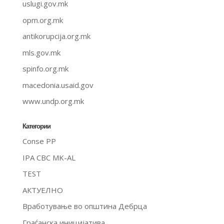
uslugi.gov.mk
opm.org.mk
antikorupcija.org.mk
mls.gov.mk
spinfo.org.mk
macedonia.usaid.gov
www.undp.org.mk
Категории
Conse PP
IPA CBC MK-AL
TEST
АКТУЕЛНО
Вработување во општина Дебрца
Граѓанска иницијатива