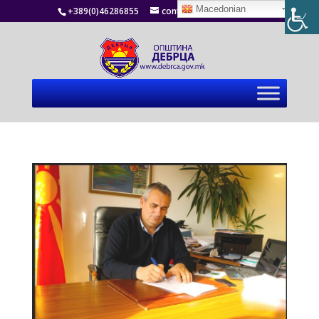
Macedonian
+389(0)46286855
contact@debrca.gov.mk