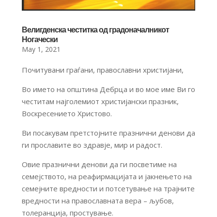
Велигденска честитка од градоначалникот
Ногачески
May 1, 2021
Почитувани граѓани, православни христијани,
Во името на општина Дебрца и во мое име Ви го
честитам најголемиот христијански празник,
Воскресението Христово.
Ви посакувам претстојните празнични денови да
ги прославите во здравје, мир и радост.
Овие празнични денови да ги посветиме на
семејството, на реафирмацијата и јакнењето на
семејните вредности и потсетување на трајните
вредности на православната вера – љубов,
толеранција, простување.