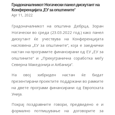
Градоначалникот Ногачески панел дискутант на
Конференцијата „ЕУ за општините“
Apr 11, 2022
Градоначалникот на општина Дебрца, Зоран
Ногачески во среда (23.03.2022 год.) како панел
дискутант ќе учествува на Конференцијата
насловена „ЕУ за општините“, која е заеднички
настан на програмите финансирани од ЕУ „ЕУ за
општините“ и „Прекугранична соработка меѓу
Северна Македонија и Албанија“.
На овој хибриден настан ќе бидат
презентирани проектите поддржани во рамките
на двете програми финансирани од Европската
Унија.
Покрај поздравните говори, предвидено е и
формално потпишување на договорите за