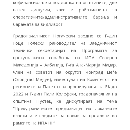
кофинансирање и поддршка на општините, две
панел дискусии, како и работилница за
оперативните/административните барања и
барањата за видливост.
Градоначалникот Ногачески заедно со Г-дин
Гоце Толески, раководител на Заедничкиот
технички секретаријат на Програмата за
прекугранична соработка на ИПА Северна
Македонија – Албанија, Г-ѓа Ана-Марија Маџар,
член на советот на округот Чонград меѓе
(Csongrád Megye), известувач на Комитетот на
регионите за Пакетот за проширување на ЕК до
2022 и Г-дин Пали Колефски, градоначалник на
општина Пустец ќе дискутираат на тема
“Прекуграничните предизвици на локалните
власти и изгледите за повик за предлози во
рамките на ИПА III.”