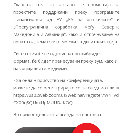
Главната цел на настанот е промоција на
проектите поддржани преку програмите
финансирани од ЕУ „ЕУ за општините“ и
„Прекугранична соработка меѓу Северна
Македонија и Албанија“, како и отпочнување на
првата од тематските мрежи за дигитализација.
Сите сесии ќе се одржуваат во хибриден
формат, ќе бидат пренесувани преку зум, како и
на социјалните медиуми.
• За онлајн присуство на конференцијата,
можете да се регистрирајте се на следниот линк
https://us02web.zoom.us/webinar/register/WN_vd
CX00qSQUmiUpMUUDaKOQ
Во прилог целосната агенда на настанот: