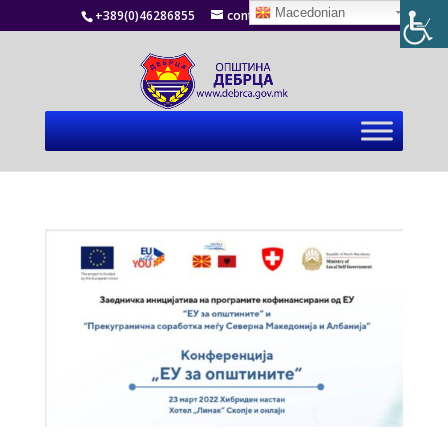
Macedonian
+389(0)46286855
contact@debrca.gov.mk