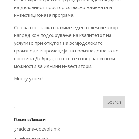
на деловниот простор согласно намената и
инвестиционата програма.
Со оваа постапка правиме еден голем исчекор
напред кон подобрување на квалитетот на
услугите при откупот на земјоделските
производи и промоција на производството во
општина Дебрца, со што се отвораат и нови
можности за иднини инвеститори.
Многу успех!
Поважни Линкови
gradezna-dozvola.mk
e-urbanizam.mk