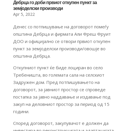
Дебрца го доби првиот откупен пункт за
земјоделски производи
Apr 5, 2022
Денес со потпишување на договорот помеѓу
општина Дебрца и фирмата Али Фреш Фруит
ДОО и официјално се отвори првиот откупен
пункт за земјоделски производи/овошје во
општина Дебрца.
Откупниот пункт ќе биде лоциран во село
Требеништа, во големата сала на селскиот
Задружен дом. Пред потпишувањето на
договорот, за јавниот простор се спроведе
постапка за јавно наддавање и издавање под
закуп на деловниот простор за период од 15
години.
Според договорот, закупувачот е должен да
инвестира во реконструкцијата и адаптацијата