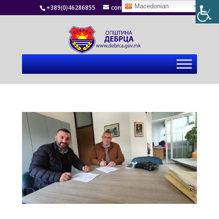
Macedonian
+389(0)46286855
contact@debrca.gov.mk