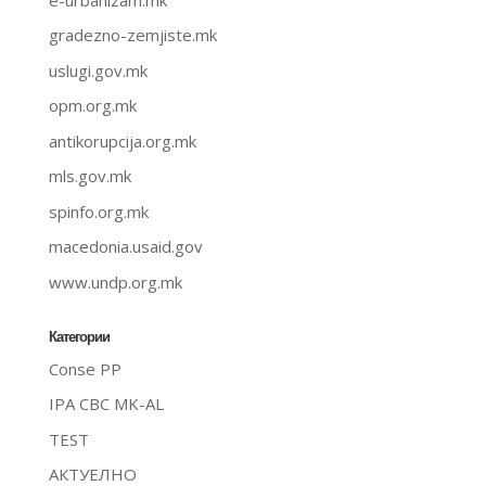
gradezno-zemjiste.mk
uslugi.gov.mk
opm.org.mk
antikorupcija.org.mk
mls.gov.mk
spinfo.org.mk
macedonia.usaid.gov
www.undp.org.mk
Категории
Conse PP
IPA CBC MK-AL
TEST
АКТУЕЛНО