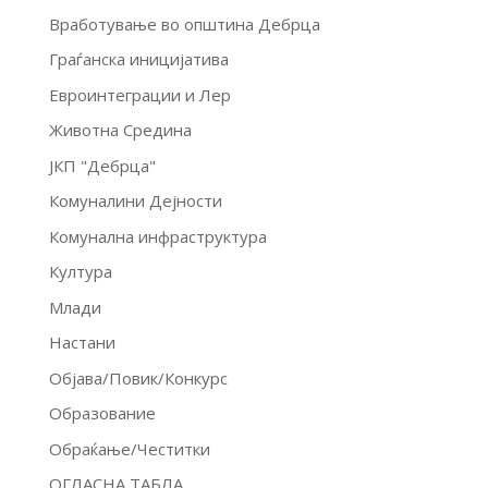
Вработување во општина Дебрца
Граѓанска иницијатива
Евроинтеграции и Лер
Животна Средина
ЈКП "Дебрца"
Комуналини Дејности
Комунална инфраструктура
Култура
Млади
Настани
Објава/Повик/Конкурс
Образование
Обраќање/Честитки
ОГЛАСНА ТАБЛА