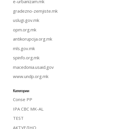
e-urbanizam.mk
gradezno-zemjiste.mk
uslugi.gov.mk
opm.org.mk
antikorupcija.org.mk
mls.gov.mk
spinfo.org.mk
macedonia.usaid.gov
www.undp.org.mk
Категории
Conse PP
IPA CBC MK-AL
TEST
АКТУЕЛНО