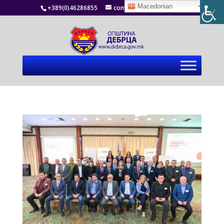
Macedonian
+389(0)46286855
contact@debrca.gov.mk