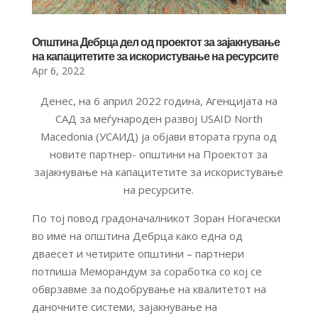
Општина Дебрца дел од проектот за зајакнување
на капацитетите за искористување на ресурсите
Apr 6, 2022
Денес, на 6 април 2022 година, Агенцијата на
САД за меѓународен развој USAID North
Macedonia (УСАИД) ја објави втората група од
новите партнер- општини на Проектот за
зајакнување на капацитетите за искористување
на ресурсите.
По тој повод градоначалникот Зоран Ногачески
во име на општина Дебрца како една од
дваесет и четирите општини – партнери
потпиша Меморандум за соработка со кој се
обврзавме за подобрување на квалитетот на
даночните системи, зајакнување на