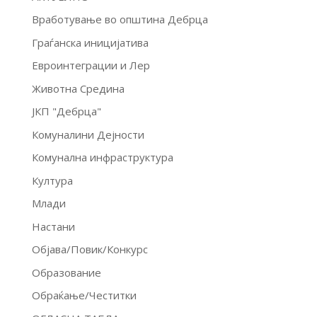
Вработување во општина Дебрца
Граѓанска иницијатива
Евроинтеграции и Лер
Животна Средина
ЈКП "Дебрца"
Комуналини Дејности
Комунална инфраструктура
Култура
Млади
Настани
Објава/Повик/Конкурс
Образование
Обраќање/Честитки