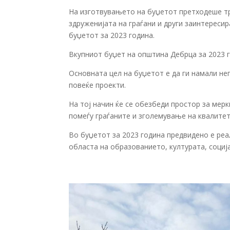
На изготвувањето на буџетот претходеше тр
здруженијата на граѓани и други заинтереси
буџетот за 2023 година.
Вкупниот буџет на општина Дебрца за 2023 г
Основната цел на буџетот е да ги намали не
повеќе проекти.
На тој начин ќе се обезбеди простор за мерк
помеѓу граѓаните и зголемување на квалите
Во буџетот за 2023 година предвидено е реа
областа на образованието, културата, социј