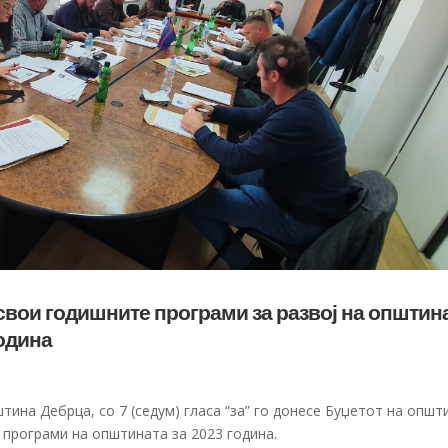
свои годишните програми за развој на општин
година
тина Дебрца, со 7 (седум) гласа “за” го донесе Буџетот на општ
 програми на општината за 2023 година.