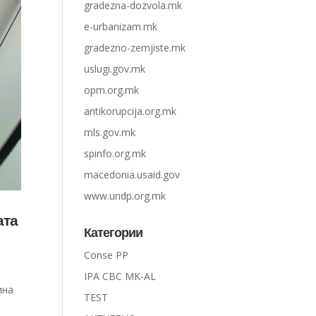
gradezna-dozvola.mk
e-urbanizam.mk
gradezno-zemjiste.mk
uslugi.gov.mk
opm.org.mk
antikorupcija.org.mk
mls.gov.mk
spinfo.org.mk
macedonia.usaid.gov
www.undp.org.mk
ата
Категории
Conse PP
IPA CBC MK-AL
ина
TEST