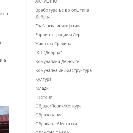
АКТУЕЛНО
Вработување во општина
е на
Дебрца
Граѓанска иницијатива
Евроинтеграции и Лер
а
Животна Средина
ЈКП "Дебрца"
ија
Комуналини Дејности
Комунална инфраструктура
Култура
Млади
Настани
Објава/Повик/Конкурс
Образование
Обраќање/Честитки
ОГЛАСНА ТАБЛА