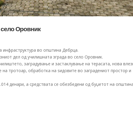
 село Оровник
 инфраструктура во општина Дебрца.
езниот дел од училишната зграда во село Оровник.
училиштето, заградување и застаклување на терасата, нова влез
 на тротоар, обработка на ѕидовите во заградениот простор и
.014 денари, а средствата се обезбедени од буџетот на општина