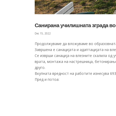
Санирана училишната зграда во
Dec 15, 2022
Продолжуваме да вложуваме во образовната
Завршена е санацијата и адаптацијата на вл
Се изврши санација на влезните скалила од 
врата, монтажа на настрешница, бетонирање
друго.
Вкупната вредност на работите изнесува 693
Пред и потоа: