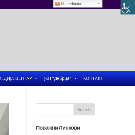
Macedonian
ЕДИЈА ЦЕНТАР
ЈКП "Дебрца"
КОНТАКТ
Поважни Линкови