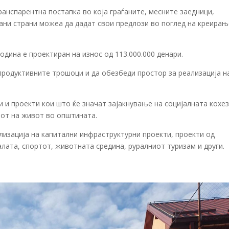
анспарентна постапка во која граѓаните, месните заедници,
рани страни можеа да дадат свои предлози во поглед на креирањ
одина е проектиран на износ од 113.000.000 денари.
продуктивните трошоци и да обезбеди простор за реализација н
и и проекти кои што ќе значат зајакнување на социјалната кохез
тот на живот во општината.
лизација на капитални инфраструктурни проекти, проекти од
алата, спортот, животната средина, руралниот туризам и други.