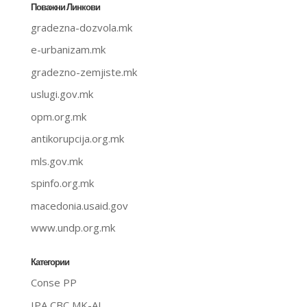
Поважни Линкови
gradezna-dozvola.mk
e-urbanizam.mk
gradezno-zemjiste.mk
uslugi.gov.mk
opm.org.mk
antikorupcija.org.mk
mls.gov.mk
spinfo.org.mk
macedonia.usaid.gov
www.undp.org.mk
Категории
Conse PP
IPA CBC MK-AL