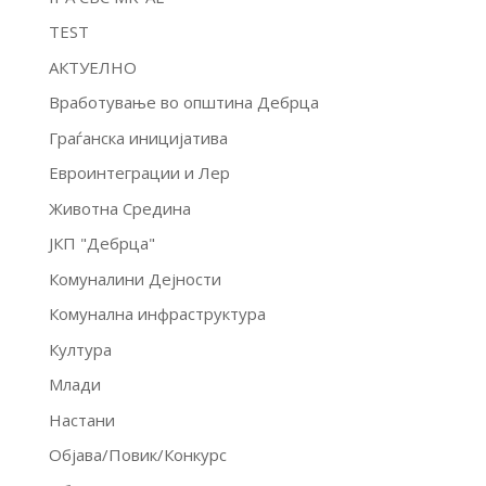
TEST
АКТУЕЛНО
Вработување во општина Дебрца
Граѓанска иницијатива
Евроинтеграции и Лер
Животна Средина
ЈКП "Дебрца"
Комуналини Дејности
Комунална инфраструктура
Култура
Млади
Настани
Објава/Повик/Конкурс