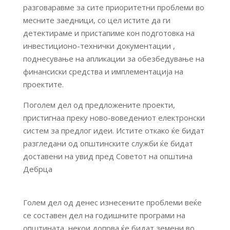
разговаравме за сите приоритетни проблеми во
месните заедници, со цел ист
ите да ги
детектираме и пристапиме кон подготовка на
инвестиционо-технички документации ,
поднесување на апликации за обезбедување на
финансиски средства и имплементација на
проектите.
Поголем дел од предложените проекти,
пристигнаа преку ново-воведениот електронски
систем за предлог идеи. Истите откако ќе бидат
разгледани од општинските служби ќе бидат
доставени на увид пред Советот на општина
Дебрца
Голем дел од денес изнесените проблеми веќе
се составен дел на годишните програми на
општината, некои допрва ќе бидат земени во