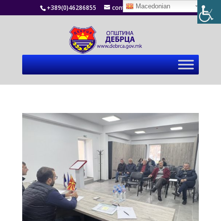
Macedonian
+389(0)46286855
contact@debrca.gov.mk