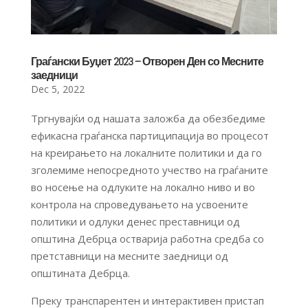
Граѓански Буџет 2023 – Отворен Ден со Месните
заедници
Dec 5, 2022
Тргнувајќи од нашата заложба да обезбедиме
ефикасна граѓанска партиципација во процесот
на креирањето на локалните политики и да го
зголемиме непосредното учество на граѓаните
во носење на одлуките на локално ниво и во
контрола на спроведувањето на усвоените
политики и одлуки денес преставници од
општина Дебрца остварија работна средба со
претставници на месните заедници од
општината Дебрца.
Преку транспарентен и интерактивен пристап