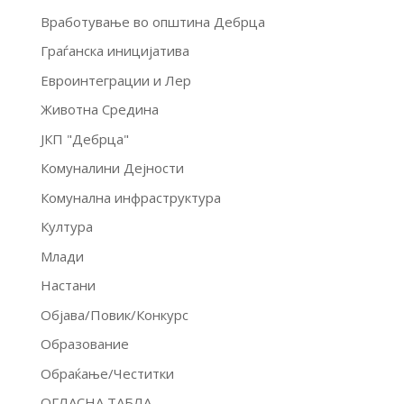
Вработување во општина Дебрца
Граѓанска иницијатива
Евроинтеграции и Лер
Животна Средина
ЈКП "Дебрца"
Комуналини Дејности
Комунална инфраструктура
Култура
Млади
Настани
Објава/Повик/Конкурс
Образование
Обраќање/Честитки
ОГЛАСНА ТАБЛА