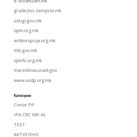
e-urbanizam.mk
gradezno-zemjiste.mk
uslugi.gov.mk
opm.org.mk
antikorupcija.org.mk
mls.gov.mk
spinfo.org.mk
macedonia.usaid.gov
www.undp.org.mk
Категории
Conse PP
IPA CBC MK-AL
TEST
АКТУЕЛНО