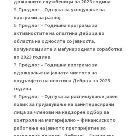
државните службеници за 2023 година
Предлог – Одлука за усвојување на
програми за развој
Предлог – Годишна програма за
активностите на општина Дебрца во
областа на односите со јавноста,
комуникациите и меѓународната соработка
во 2023 година
Предлог – Годишна програма за
одржување на јавната чистота на
подрачјето на општина Дебрца за 2023
година
Предлог – Одлука за распишување јавен
повик за пријавување на заинтересирани
лица за членови на надзорен одбор за
контрола на материјално – финансиското
работење на јавното претпријатие за
комунална дејност „Дебрца“ – Белчишта