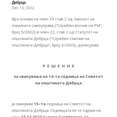
Дебрца
Dec 13, 2022
Врз основа на член 39 став 2 од Законот за
локалната самоуправа (“Службен весник на РМ”,
број 5/2002) и член 22, став 2 од Статутот на
општината Дебрца (“Службен гласник на
општината Дебрца”, број 3/2005), донесувам:
Р Е Ш Е Н И Е
за свикување на 1
4
-та седница на Советот
на општината Дебрца
Ја свикувам
15
–
та
седница на Советот на
општината Дебрца. Седницата ќе се одржи на
ден
15.12
.
2022 година (четврток)
, со