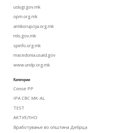
uslugi.gov.mk
opm.org.mk
antikorupcija.org.mk
mls.gov.mk
spinfo.org.mk
macedonia.usaid.gov
www.undp.org.mk
Категории
Conse PP
IPA CBC MK-AL
TEST
АКТУЕЛНО
Вработување во општина Дебрца