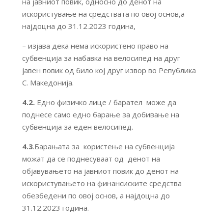
на јавниот повик, односно до денот на
искористување на средствата по овој основ,а
најдоцна до 31.12.2023 година,
– изјава дека нема искористено право на
субвенција за набавка на велосипед на друг
јавен повик од било кој друг извор во Република
С. Македонија.
4.2.
Едно физичко лице / барател може да
поднесе само едно барање за добивање на
субвенција за еден велосипед.
4.3
.Барањата за користење на субвенција
можат да се поднесуваат од денот на
објавувањето на јавниот повик до денот на
искористувањето на финансиските средства
обезбедени по овој основ, а најдоцна до
31.12.2023 година.