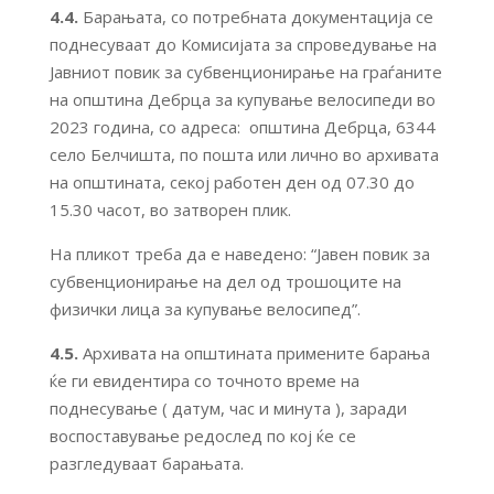
4.4.
Барањата, со потребната документација се
поднесуваат до Комисијата за спроведување на
Јавниот повик за субвенционирање на граѓаните
на општина Дебрца за купување велосипеди во
2023 година, со адреса: општина Дебрца, 6344
село Белчишта, по пошта или лично во архивата
на општината, секој работен ден од 07.30 до
15.30 часот, во затворен плик.
На пликот треба да е наведено: “Јавен повик за
субвенционирање на дел од трошоците на
физички лица за купување велосипед”.
4.5.
Архивата на општината примените барања
ќе ги евидентира со точното време на
поднесување ( датум, час и минута ), заради
воспоставување редослед по кој ќе се
разгледуваат барањата.