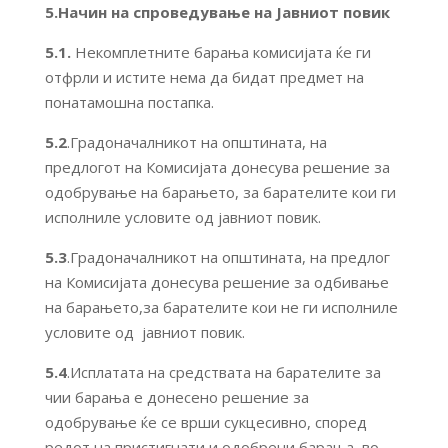
5.Начин на спроведување на Јавниот повик
5.1.
Некомплетните барања комисијата ќе ги
отфрли и истите нема да бидат предмет на
понатамошна постапка.
5.2
.Градоначалникот на општината, на
предлогот на Комисијата донесува решение за
одобрување на барањето, за барателите кои ги
исполниле условите од јавниот повик.
5.3
.Градоначалникот на општината, на предлог
на Комисијата донесува решение за одбивање
на барањето,за барателите кои не ги исполниле
условите од јавниот повик.
5.4
.Исплатата на средствата на барателите за
чии барања е донесено решение за
одобрување ќе се врши сукцесивно, според
редот на пристигнати и одобрени барања, во