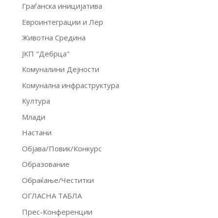
Граѓанска иницијатива
Евроинтеграции и Лер
Животна Средина
ЈКП "Дебрца"
Комуналини Дејности
Комунална инфраструктура
Култура
Млади
Настани
Објава/Повик/Конкурс
Образование
Обраќање/Честитки
ОГЛАСНА ТАБЛА
Прес-Конференции