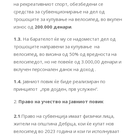
на рекреативниот спорт, обезбедени се
средства за субвенционирање на дел од
трошоците за купување на велосипед, во вкупен
износ од
200.000 денари
.
1.3.
На барателот ќе му се надоместат дел од
трошоците направени за купување на
велосипед, во висина од 50% од вредноста на
велосипедот, но не повеќе од 3.000,00 денари и
вклучен персонален данок на доход .
1.4.
Јавниот повик ќе биде реализиран по
принципот „прв дојден, прв услужен“.
Право на учество на Јавниот повик
2.1
.Право на субвенција имаат физички лица,
жители на општина Дебрца, кои ќе купат нов
велосипед во 2023 година и кои ги исполнуваат