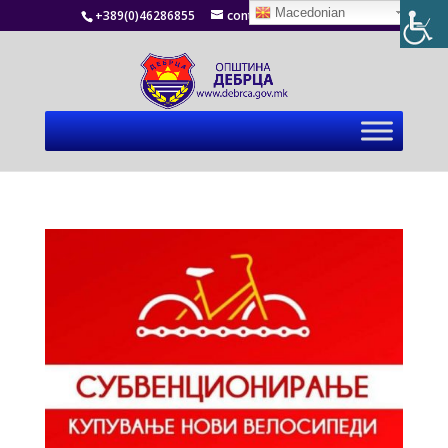
Macedonian
+389(0)46286855
contact@debrca.gov.mk