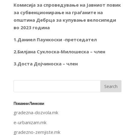
Комисија за спроведување на Јавниот повик
за субвенционирање на граѓаните на
општина Дебрца за купување велосипеди
во 202
3
година
1.Даниел Паункоски -претседател
2.Билјана Суклоска-Милошеска – член
3.Доста Дојчиноска – член
Поважни Линкови
gradezna-dozvola.mk
e-urbanizam.mk
gradezno-zemjiste.mk