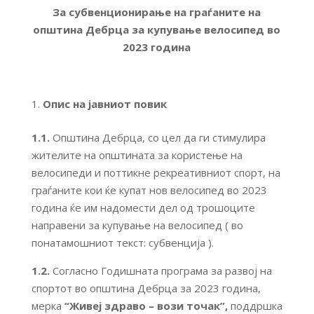
За
субвенционирање на граѓаните на
општина Дебрца за купување велосипед во
202
3
година
Опис на јавниот повик
1.1.
Општина Дебрца, со цел да ги стимулира
жителите на општината за користење на
велосипеди и поттикне рекреативниот спорт, на
граѓаните кои ќе купат нов велосипед во 2023
година ќе им надомести дел од трошоците
направени за купување на велосипед ( во
понатамошниот текст: субвенција ).
1.2.
Согласно Годишната програма за развој на
спортот во општина Дебрца за 2023 година,
мерка
“
Живеј здраво – вози точак
”
,
поддршка