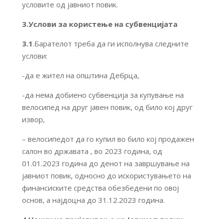
условите од јавниот повик.
3.Услови за користење на субвенцијата
3.1
.Барателот треба да ги исполнува следните
услови:
-да е жител на општина Дебрца,
-да нема добиено субвенција за купување на
велосипед на друг јавен повик, од било кој друг
извор,
– велосипедот да го купил во било кој продажен
салон во државата , во 2023 година, од
01.01.2023 година до денот на завршување на
јавниот повик, односно до искористувањето на
финансиските средства обезбедени по овој
основ, а најдоцна до 31.12.2023 година.