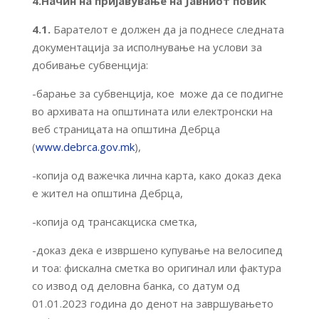
4.Начин на пријавување на Јавниот повик
4.1.
Барателот е должен да ја поднесе следната
документација за исполнување на услови за
добивање субвенција:
-барање за субвенција, кое може да се подигне
во архивата на општината или електронски на
веб страницата на општина Дебрца
(
www.debrca.gov.mk
),
-копија од важечка лична карта, како доказ дека
е жител на општина Дебрца,
-копија од трансакциска сметка,
-доказ дека е извршено купување на велосипед
и тоа: фискална сметка во оригинал или фактура
со извод од деловна банка, со датум од
01.01.2023 година до денот на завршувањето