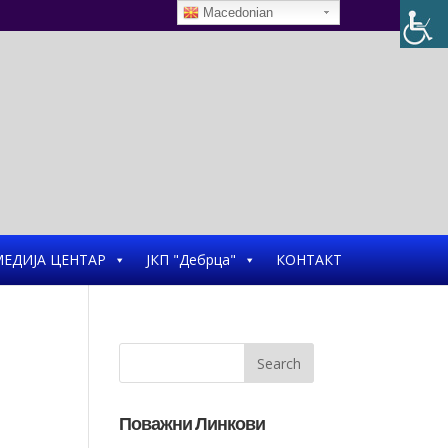
Macedonian
ЕДИЈА ЦЕНТАР
ЈКП "Дебрца"
КОНТАКТ
Поважни Линкови