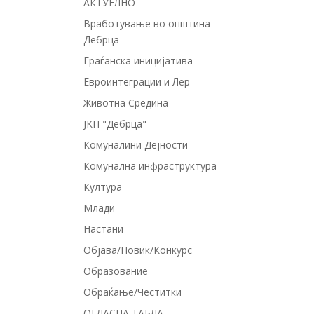
АКТУЕЛНО
Вработување во општина
Дебрца
Граѓанска иницијатива
Евроинтеграции и Лер
Животна Средина
ЈКП "Дебрца"
Комуналини Дејности
Комунална инфраструктура
Култура
Млади
Настани
Објава/Повик/Конкурс
Образование
Обраќање/Честитки
ОГЛАСНА ТАБЛА