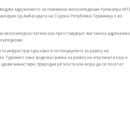
роведува здружението за планински велосипедизам Рупикапра МТ
нсиран од Амбасадата на Сојузна Република Германија е во
 велосипедски патеки кои претставуваат вистинска адреналин
осипедизам.
та инфраструктура како и потенцијалите за развој на
о Tуризмот како водечка гранка за развој на општината која е
 цркви манастири, природни реткости кои мора да се посетат.