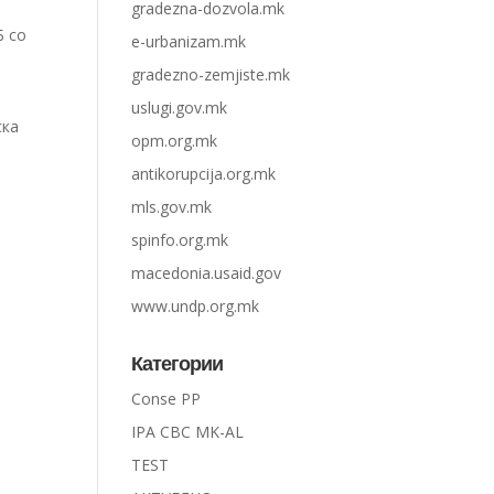
gradezna-dozvola.mk
Б со
e-urbanizam.mk
gradezno-zemjiste.mk
uslugi.gov.mk
ска
opm.org.mk
antikorupcija.org.mk
mls.gov.mk
spinfo.org.mk
macedonia.usaid.gov
www.undp.org.mk
Категории
Conse PP
IPA CBC MK-AL
TEST