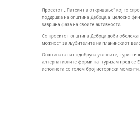
Проектот ,,Патеки на откривање” кој го сп
поддршка на општина Дебрца,а целосно фина
завршна фаза на своите активности.
Со проектот општина Дебрца доби обележани
можност за љубителите на планинскиот вел
Општината ги подобрува условите, туристичк
алтернативните форми на туризам пред се Ек
исполнета со голем број историски моменти,