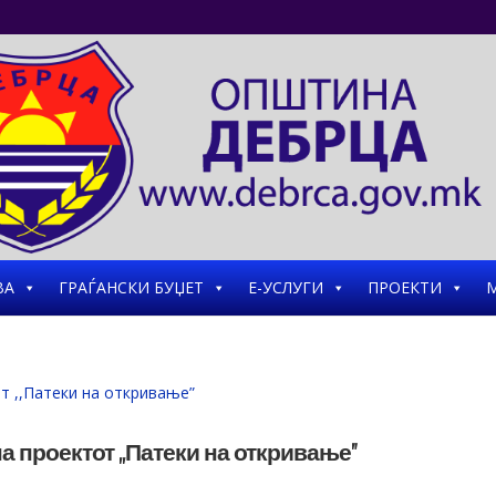
ВА
ГРАЃАНСКИ БУЏЕТ
Е-УСЛУГИ
ПРОЕКТИ
М
 проектот ,,Патеки на откривање”