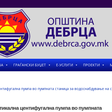
ВА
ГРАЃАНСКИ БУЏЕТ
Е-УСЛУГИ
ПРОЕКТИ
М
ртикална центифугална пумпа во пумпната