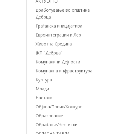
АКТУЕЛНО
Вработување во општина
Дебрца
Граѓанска иницијатива
Евроинтеграции и Лер
Животна Средина
ЈКП "Дебрца"
Комуналини Дејности
Комунална инфраструктура
Култура
Млади
Настани
Објава/Повик/Конкурс
Образование
Обраќање/Честитки
ОГЛАСНА ТАБЛА