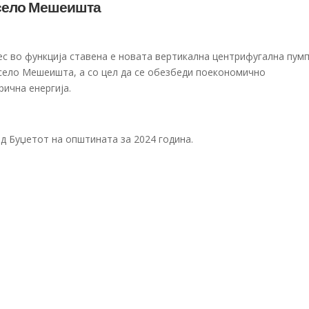
 село Мешеишта
с во функција ставена е новата вертикална центрифугална пум
село Мешеишта, а со цел да се обезбеди поекономично
ична енергија.
д Буџетот на општината за 2024 година.