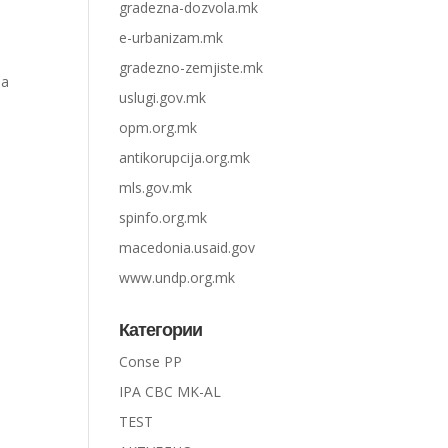
gradezna-dozvola.mk
e-urbanizam.mk
gradezno-zemjiste.mk
па
uslugi.gov.mk
opm.org.mk
antikorupcija.org.mk
mls.gov.mk
spinfo.org.mk
macedonia.usaid.gov
www.undp.org.mk
Категории
Conse PP
IPA CBC MK-AL
TEST