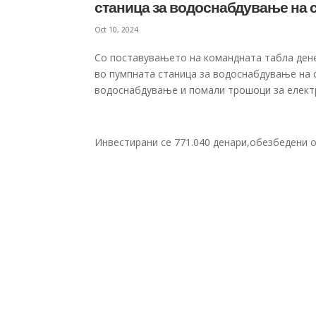
станица за водоснабдување на
Oct 10, 2024
Со поставувањето на командната табла дене
во пумпната станица за водоснабдување на 
водоснабдување и помали трошоци за електр
Инвестирани се 771.040 денари,обезбедени о