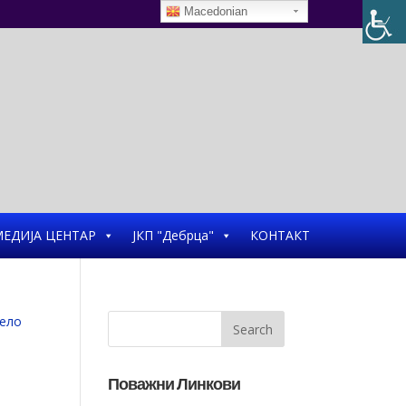
Macedonian
ЕДИЈА ЦЕНТАР
ЈКП "Дебрца"
КОНТАКТ
Поважни Линкови