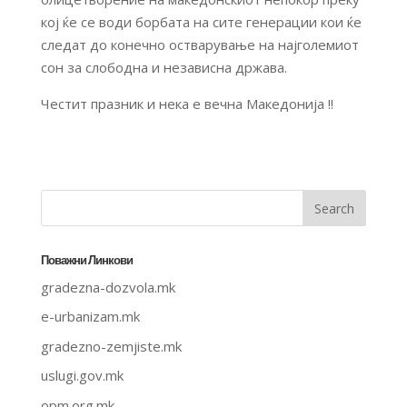
кој ќе се води бoрбата на сите генерации кои ќе
следат до конечно остварување на најголемиот
сон за слободна и независна држава.
Честит празник и нека е вечна Македонија !!
Поважни Линкови
gradezna-dozvola.mk
e-urbanizam.mk
gradezno-zemjiste.mk
uslugi.gov.mk
opm.org.mk