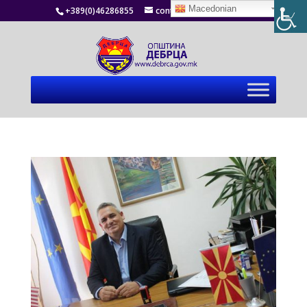
Macedonian
+389(0)46286855
contact@debrca.gov.mk