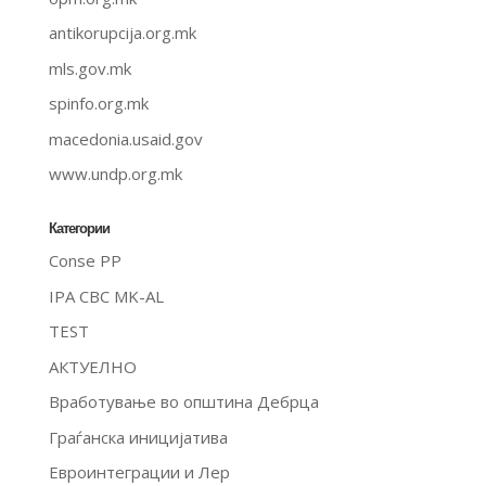
antikorupcija.org.mk
mls.gov.mk
spinfo.org.mk
macedonia.usaid.gov
www.undp.org.mk
Категории
Conse PP
IPA CBC MK-AL
TEST
АКТУЕЛНО
Вработување во општина Дебрца
Граѓанска иницијатива
Евроинтеграции и Лер