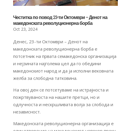
Честитка по повод 23-ти Октомври – Денот на
македонската револуционерна борба
Oct 23, 2024
Денес, 23-ти Октомври – Денот на
македонската револуционерна борба е
потсетник на првата семакедонска организација
и нејзината најголема цел да го обедини
македонскиот народ и да ја исполни вековната
желба за слободна татковина.
На овој ден се потсетуваме на истрајноста и
пожртвуваноста на нашите претци, но и
одлучноста и нескршливата волја за слобода и
независност.
Македонската револуционерна организација е
олицетворение на македонскиот непокор преку