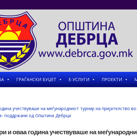
ВА
ГРАЃАНСКИ БУЏЕТ
Е-УСЛУГИ
ПРОЕКТИ
М
ри и оваа година учествуваше на меѓународни