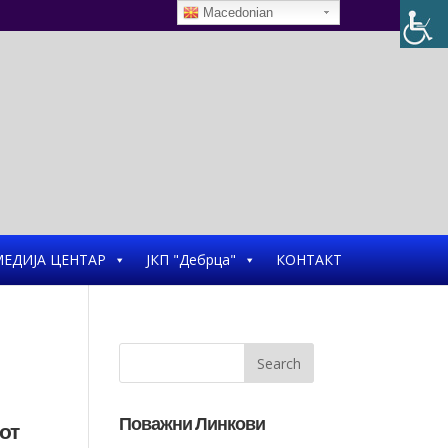
Macedonian
ЕДИЈА ЦЕНТАР
ЈКП "Дебрца"
КОНТАКТ
Поважни Линкови
от