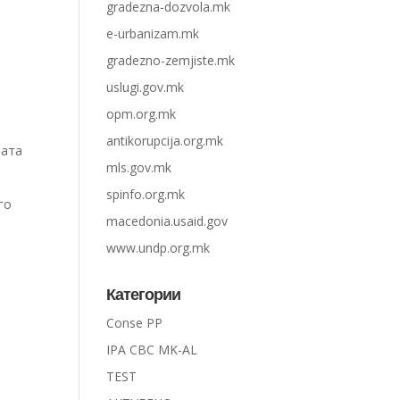
gradezna-dozvola.mk
e-urbanizam.mk
gradezno-zemjiste.mk
uslugi.gov.mk
opm.org.mk
antikorupcija.org.mk
пата
mls.gov.mk
spinfo.org.mk
го
macedonia.usaid.gov
www.undp.org.mk
Категории
Conse PP
IPA CBC MK-AL
TEST