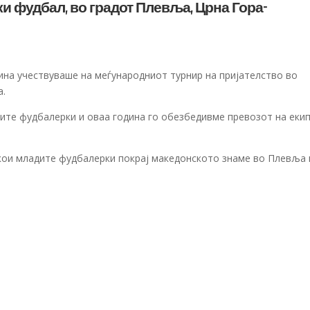
ки фудбал, во градот Плевља, Црна Гора-
ина учествуваше на меѓународниот турнир на пријателство во
а.
те фудбалерки и оваа година го обезбедивме превозот на еки
кои младите фудбалерки покрај македонското знаме во Плевља 