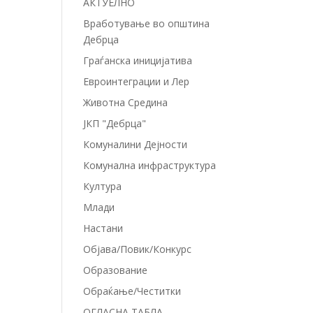
АКТУЕЛНО
Вработување во општина
Дебрца
Граѓанска иницијатива
Евроинтеграции и Лер
Животна Средина
ЈКП "Дебрца"
Комуналини Дејности
Комунална инфраструктура
Култура
Млади
Настани
Објава/Повик/Конкурс
Образование
Обраќање/Честитки
ОГЛАСНА ТАБЛА