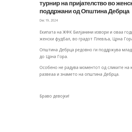
турнир на пријателство во женс
поддржани од Општина Дебрца
Dec 19, 2024
Екипата на ЖФК Билјанини извори и оваа год
женски фудбал, во градот Плевља, Црна Гор
Општина Дебрца редовно ги поддржува млади
до Црна Гора.
Особено не радува моментот од сликите на 
развеаа и знамето на општина Дебрца.
Браво девојки!