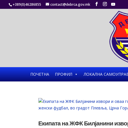
+389(0)46286855
contact@debrca.gov.mk
ПОЧЕТНА
ПРОФИЛ
ЛОКАЛНА САМОУПРА
Екипата на ЖФК Билјанини изво