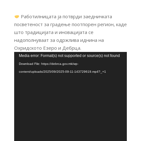
Работилницата ја потврди заедничката
посветеност за градење поотпорен регион, каде
што традицијата и иновацијата се
надополнуваат за одржлива иднина на
Охридското Езеро и Дебрца.
Video
Media error: Format(s) not supported or source(s) not found
Player
Download File: https://debrca.gov.mk/wp-
content/uploads/2025/09/2025-09-11-143729619.mp4?_=1