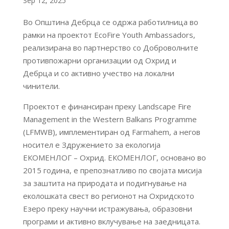
Sep 12, 2025
Во Општина Дебрца се одржа работилница во
рамки на проектот EcoFire Youth Ambassadors,
реализирана во партнерство со Доброволните
противпожарни организации од Охрид и
Дебрца и со активно учество на локални
чинители.
Проектот е финансиран преку Landscape Fire
Management in the Western Balkans Programme
(LFMWB), имплементиран од Farmahem, а негов
носител е Здружението за екологија
ЕКОМЕНЛОГ – Охрид. ЕКОМЕНЛОГ, основано во
2015 година, е препознатливо по својата мисија
за заштита на природата и подигнување на
еколошката свест во регионот на Охридското
Езеро преку научни истражувања, образовни
програми и активно вклучување на заедницата.