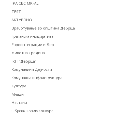
IPA CBC MK-AL
TEST
АКТУЕЛНО
Вработување во општина Дебрца
Граѓанска иницијатива
Евроинтеграции и Лер
Животна Средина
ЈКП "Дебрца"
Комуналини Дејности
Комунална инфраструктура
Култура
Млади
Настани
Објава/Повик/Конкурс