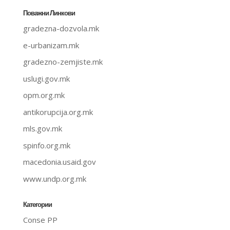
Поважни Линкови
gradezna-dozvola.mk
e-urbanizam.mk
gradezno-zemjiste.mk
uslugi.gov.mk
opm.org.mk
antikorupcija.org.mk
mls.gov.mk
spinfo.org.mk
macedonia.usaid.gov
www.undp.org.mk
Категории
Conse PP