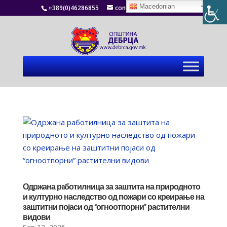
Macedonian
+389(0)46286855
contact@debrca.gov.mk
Одржана рaботилница за заштита на природното
и културно наследство од пожари со креирање на
заштитни појаси од “огноотпорни” растителни
видови