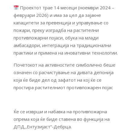
Проектот трае 14 месеци (ноември 2024 –
февруари 2026) и има за цел да зајакне
капацитети за превенција и управување со
пожари, преку изградба на растителни
противпожарни појаси, обука на млади
амбасадори, интеграција на традиционални
практики и примена на иновативни технологии.
Почетокот на активностите симболично беше
означен со расчистување на дивата депонија
која ќе биде дел од зафатот на кој ќе се
простира растителниот противпожарен појас
Ќе се изврши и набавка на противпожарна
опрема која ќе биде ставена во функција на
ДПД,,Ентузијаст”-Дебрца.