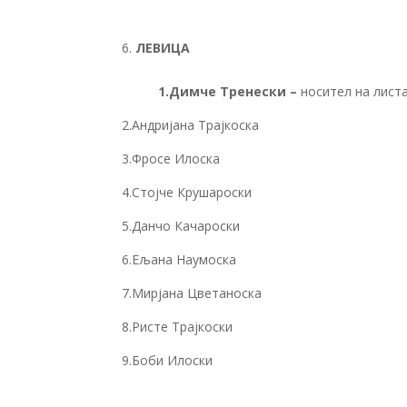
ЛЕВИЦА
1.Димче Тренески –
носител на лист
2.Андријана Трајкоска
3.Фросе Илоска
4.Стојче Крушароски
5.Данчо Качароски
6.Ељана Наумоска
7.Мирјана Цветаноска
8.Ристе Трајкоски
9.Боби Илоски