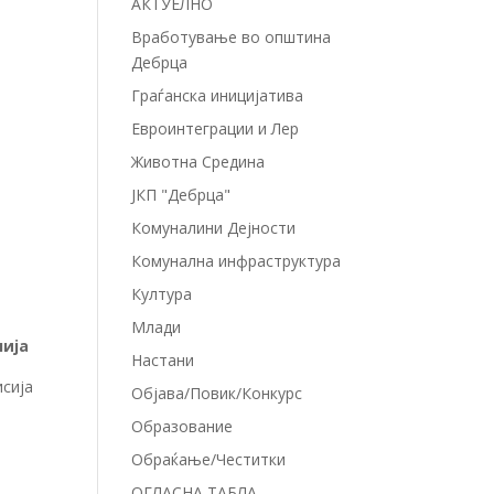
АКТУЕЛНО
Вработување во општина
Дебрца
Граѓанска иницијатива
Евроинтеграции и Лер
Животна Средина
ЈКП "Дебрца"
Комуналини Дејности
Комунална инфраструктура
Култура
Млади
нија
Настани
сија
Објава/Повик/Конкурс
Образование
Обраќање/Честитки
ОГЛАСНА ТАБЛА