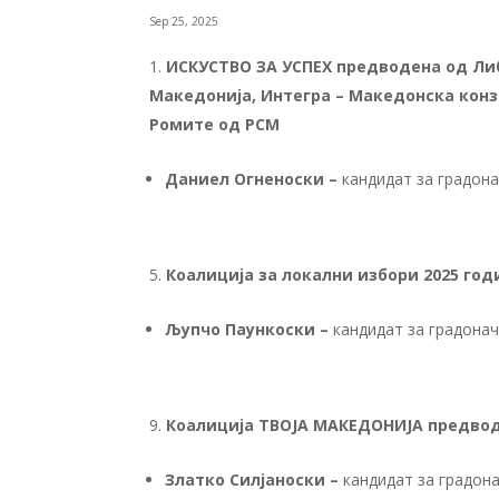
Sep 25, 2025
ИСКУСТВО ЗА УСПЕХ предводена од Либ
Македонија, Интегра – Македонска конз
Ромите од РСМ
Даниел Огненоски –
кандидат за градон
Коалиција за локални избори 2025 год
Љупчо Паункоски –
кандидат за градона
Коалиција ТВОЈА МАКЕДОНИЈА предво
Златко Силјаноски –
кандидат за градон