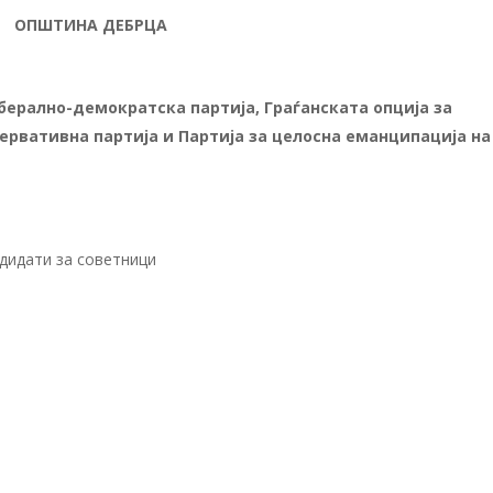
ОПШТИНА ДЕБРЦА
ерално-демократска партија, Граѓанската опција за
ервативна партија и Партија за целосна еманципација на
ндидати за советници