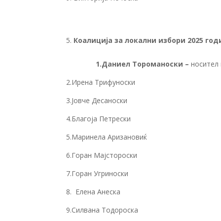
Коалиција за локални избори 2025 год
1.Даниел Тороманоски –
носител 
2.Ирена Трифуноски
3.Јовче Десаноски
4.Благоја Петрески
5.Маринела Аризановиќ
6.Горан Мајстороски
7.Горан Угриноски
8. Елена Анеска
9.Силвана Тодороска