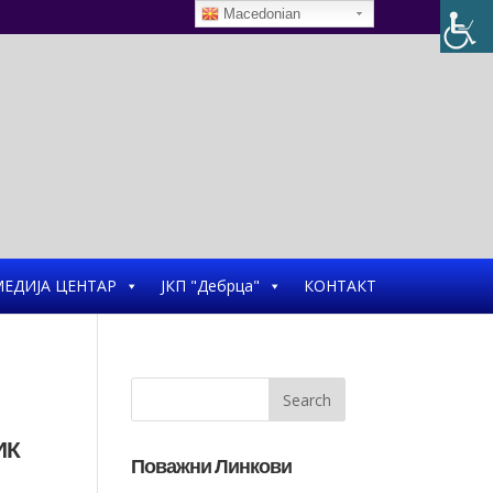
Macedonian
ЕДИЈА ЦЕНТАР
ЈКП "Дебрца"
КОНТАКТ
ИК
Поважни Линкови