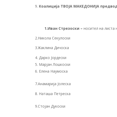
Коалиција ТВОЈА МАКЕДОНИЈА предво
1.Иван Стрезоски –
носител на листа 
2.Никола Секулоски
3.Жаклина Дичоска
Дарко Јордески
Марјан Лошкоски
Елена Наумоска
7.Анамарија Јолеска
Наташа Петреска
9.Стојан Дукоски