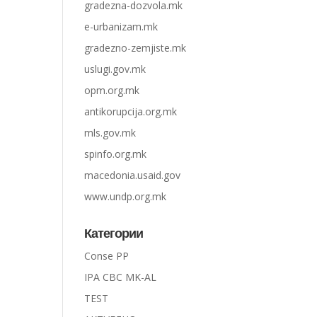
gradezna-dozvola.mk
e-urbanizam.mk
gradezno-zemjiste.mk
uslugi.gov.mk
opm.org.mk
antikorupcija.org.mk
mls.gov.mk
spinfo.org.mk
macedonia.usaid.gov
www.undp.org.mk
Категории
Conse PP
IPA CBC MK-AL
TEST