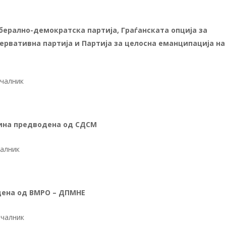
ерално-демократска партија, Граѓанската опција за
ервативна партија и Партија за целосна еманципација на
ачалник
ина
предводена од СДСМ
чалник
дена од ВМРО – ДПМНЕ
ачалник