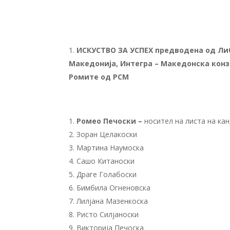
ИСКУСТВО ЗА УСПЕХ предводена од Либ
Македонија, Интегра – Македонска конз
Ромите од РСМ
Ромео Печоски –
носител на листа на ка
Зоран Целакоски
Мартина Наумоска
Сашо Китаноски
Драге Голабоски
Бимбила Огненовска
Лилјана Мазенкоска
Ристо Силјаноски
Викторија Печоска