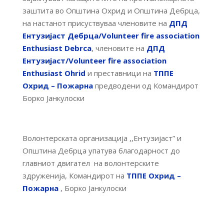
заштита во Општина Охрид и Општина Дебрца,
на настанот присуствуваа членовите на
ДПД
Ентузијаст Дебрца/Volunteer fire association
Enthusiast Debrca
, членовите на
ДПД
Ентузијаст/Volunteer fire association
Enthusiast Ohrid
и преставници на
ТППЕ
Охрид – Пожарна
предводени од Командирот
Борко Јанкулоски
Волонтерската организација ,,Ентузијаст” и
Општина Дебрца упатува благодарност до
главниот двигател на волонтерските
здруженија, Командирот на
ТППЕ Охрид –
Пожарна
, Борко Јанкулоски