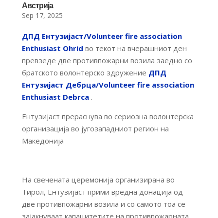
Австрија
Sep 17, 2025
ДПД Ентузијаст/Volunteer fire association
Enthusiast Ohrid
во текот на вчерашниот ден
превзеде две противпожарни возила заедно со
братското волонтерско здружение
ДПД
Ентузијаст Дебрца/Volunteer fire association
Enthusiast Debrca
.
Ентузијаст прераснува во сериозна волонтерска
организација во југозападниот регион на
Македонија
На свечената церемонија организирана во
Тирол, Ентузијаст прими вредна донација од
две противпожарни возила и со самото тоа се
зајакнуваат капацитетите на противпожарната