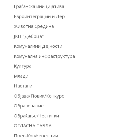
Граѓанска иницијатива
Евроинтеграции и Лер
Животна Средина
ЈКП "Дебрца"
Комуналини Дејности
Комунална инфраструктура
Култура
Млади
Настани
Објава/Повик/Конкурс
Образование
Обраќање/Честитки
ОГЛАСНА ТАБЛА
Прес-Конференции