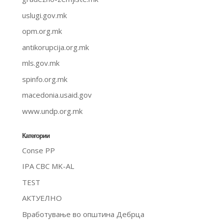
uslugi.gov.mk
opm.org.mk
antikorupcija.org.mk
mls.gov.mk
spinfo.org.mk
macedonia.usaid.gov
www.undp.org.mk
Категории
Conse PP
IPA CBC MK-AL
TEST
АКТУЕЛНО
Вработување во општина Дебрца