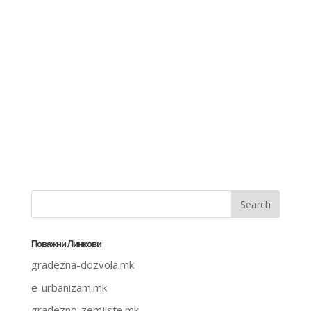
Поважни Линкови
gradezna-dozvola.mk
e-urbanizam.mk
gradezno-zemjiste.mk