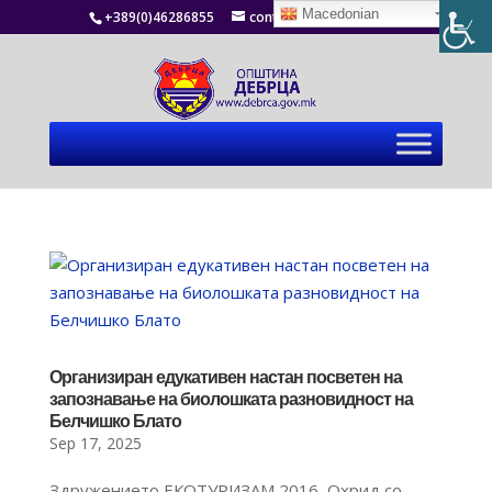
Macedonian
+389(0)46286855
contact@debrca.gov.mk
Организиран едукативен настан посветен на
запознавање на биолошката разновидност на
Белчишко Блато
Sep 17, 2025
Здружението ЕКОТУРИЗАМ 2016, Охрид со