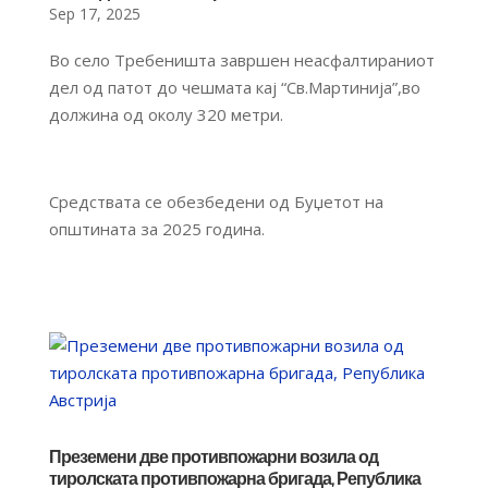
Sep 17, 2025
Во село Требеништа завршен неасфалтираниот
дел од патот до чешмата кај “Св.Мартинија”,во
должина од околу 320 метри.
Средствата се обезбедени од Буџетот на
општината за 2025 година.
Преземени две противпожарни возила од
тиролската противпожарна бригада, Република