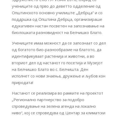
учениците од прво до деветто одделение од
Општинското основно училиште „Дебрца“ и со
поддршка од Општина Дебрца, организираше
едукативен настан посветен на запознавање на
биолошката разновидност на Белчишко Блато.
Учениците имаа можност да се запознаат со дел
од богатото био-разнообразие на блатото, да
идентификуваат растенија и животни, а во
вториот дел од настанот го посетија и Музејот
на Белчишко Блато во с. Белчишта. Ден
исполнет со нови знаења, дружење и љубов кон
природата!
Настанот се реализира во рамките на проектот
„Регионално партнерство за подобро
спроведување на зелена агенда на локално
ниво“, кој се спроведува од Центар за климатски