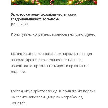
Христос се роди! Божиќна честитка на
градоначалникот Ногачески
Jan 6, 2023
Почитувани сограѓани, православни христијани,
Божик-Христовото раѓање е најрадосниот ден
во христијанството, величествен ден за
човештвото, празник на мирот и празник на
радоста.
Господ Исус Христос во една прилика им порача
на своите апостоли: „Мир ви испраќам од
небото“.