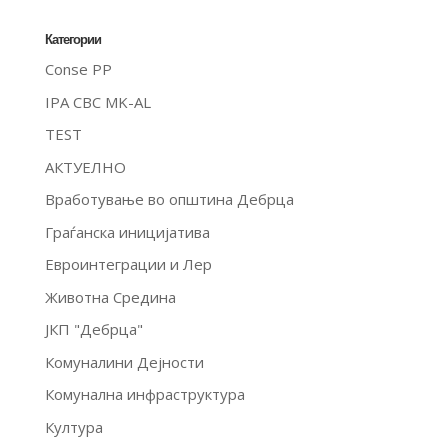
Категории
Conse PP
IPA CBC MK-AL
TEST
АКТУЕЛНО
Вработување во општина Дебрца
Граѓанска иницијатива
Евроинтеграции и Лер
Животна Средина
ЈКП "Дебрца"
Комуналини Дејности
Комунална инфраструктура
Култура