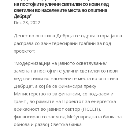
на постојните улични светилки со нови лед
светилки во населените места во општина
Дебрца”
Dec 23, 2022
Денес во општина Дебрца се одржа втора јавна
расправа со заинтересирани граѓани за под-
проектот:
“Модернизација на јавното осветлување/
замена на постојните улични светилки со нови
лед светилки во населените места во општина
Дебрца”, а кој ќе се финансира преку
Министерството за финансии, со под-заем и
грант , во рамките на Проектот за енергетска
ефикасност во јавниот сектор (ПСЕЕП),
финансиран со заем од Меѓународната банка за
обнова и развој-Светска банка.