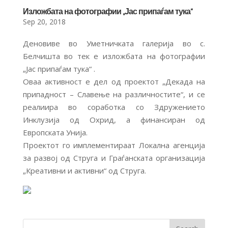
Изложбата на фотографии „Јас припаѓам тука“
Sep 20, 2018
Деновиве во Уметничката галерија во с.
Белчишта во тек е изложбата на фотографии
„Јас припаѓам тука“ .
Оваа активност е дел од проектот „Декада на
припадност – Славење на различностите“, и се
реалиира во соработка со Здружението
Инклузија од Охрид, а финансиран од
Европската Унија.
Проектот го имплементираат Локална агенција
за развој од Струга и Граѓанската организација
„Креативни и активни“ од Струга.