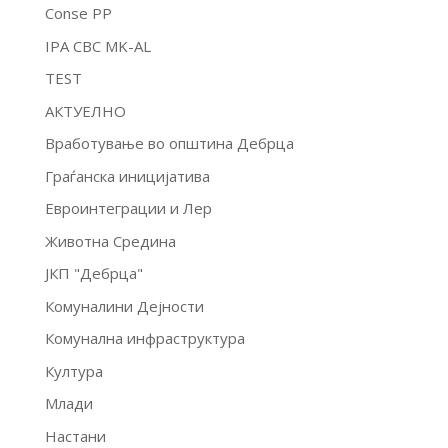
Conse PP
IPA CBC MK-AL
TEST
АКТУЕЛНО
Вработување во општина Дебрца
Граѓанска иницијатива
Евроинтеграции и Лер
Животна Средина
ЈКП "Дебрца"
Комуналини Дејности
Комунална инфраструктура
Култура
Млади
Настани