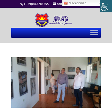
Macedonian
+389(0)46286855
contact@debrca.gov.mk