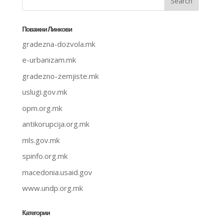
Поважни Линкови
gradezna-dozvola.mk
e-urbanizam.mk
gradezno-zemjiste.mk
uslugi.gov.mk
opm.org.mk
antikorupcija.org.mk
mls.gov.mk
spinfo.org.mk
macedonia.usaid.gov
www.undp.org.mk
Категории