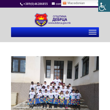
Macedonian
+389(0)46286855
contact@debrca.gov.mk