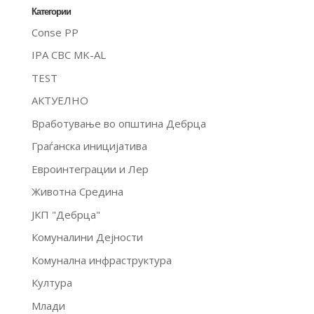
Категории
Conse PP
IPA CBC MK-AL
TEST
АКТУЕЛНО
Вработување во општина Дебрца
Граѓанска иницијатива
Евроинтеграции и Лер
Животна Средина
ЈКП "Дебрца"
Комуналини Дејности
Комунална инфраструктура
Култура
Млади