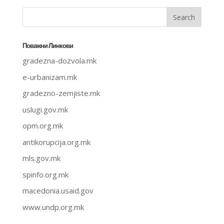
Поважни Линкови
gradezna-dozvola.mk
e-urbanizam.mk
gradezno-zemjiste.mk
uslugi.gov.mk
opm.org.mk
antikorupcija.org.mk
mls.gov.mk
spinfo.org.mk
macedonia.usaid.gov
www.undp.org.mk