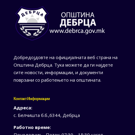
Добредојдовте на официјалната веб страна на
Општина Дебрца. Тука можете да ги најдете
сите новости, информации, и документи
поврзани со работењето на општината.
Контакт Информации
Адреса:
с. Белчишта б.б.,6344, Дебрца
Работно време:
Понеделник – Петок: 07:30 – 15:30 часот