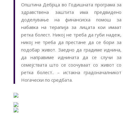
Општина Дебрца во Годишната програма за
здравствена заштита има предвидено
доделување на финансиска помош за
набавка на терапија за лицата кои имаат
ретка болест. Никој не треба да губи надеж,
никој не треба да престане да се бори за
подобар живот. Заедно да градиме иднина,
да направиме иднината да се случи за
семејствата што се соочуваат со живот со
ретка болест.. – истакна градоначалникот
Ногачески по средбата.