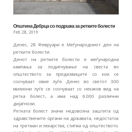
Општина Дебрца со подршка за ретките болести
Feb 28, 2019
Денес, 28 Февруари е Меѓународниот ден на
ретките болести.
Денот на ретките болести е меѓународна
кампања за подигнување на свеста во
општеството за предизвиците со кои се
соочуваат овие луѓе. Денес во светот 300
милиони луѓе се соочуваат со некаков вид на
ретка болест, а има над 6.000 различни
дијагнози.
Ретката болест значи недоволна заштита од
здравствените органи на државата, недостаток
на третман и лекарства, стигма од општеството.