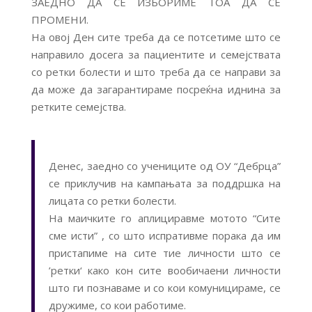
ЗАЕДНО ДА С
Е ИЗБОРИМЕ ТОА ДА СЕ
ПРОМЕНИ.
На овој Ден сите треба да се потсетиме што се
направило досега за пациентите и семејствата
со ретки болести и што треба да се направи за
да може да загарантираме посреќна иднина за
ретките семејства.
Денес, заедно со учениците од ОУ “Дебрца”
се приклучив на кампањата за поддршка на
лицата со ретки болести.
На маичките го аплициравме мотото “Сите
сме исти” , со што испративме порака да им
пристапиме на сите тие личности што се
’ретки‘ како кон сите вообичаени личности
што ги познаваме и со кои комуницираме, се
дружиме, со кои работиме.