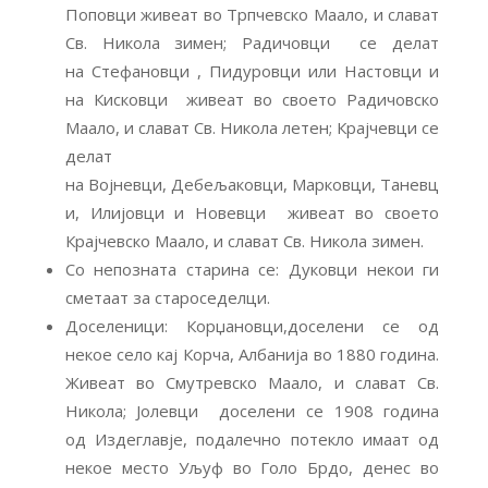
Поповци живеат во Трпчевско Маало, и слават
Св. Никола зимен; Радичовци се делат
на Стефановци , Пидуровци или Настовци и
на Кисковци живеат во своето Радичовско
Маало, и слават Св. Никола летен; Крајчевци се
делат
на Војневци, Дебељаковци, Марковци, Таневц
и, Илијовци и Новевци живеат во своето
Крајчевско Маало, и слават Св. Никола зимен.
Со непозната старина се: Дуковци некои ги
сметаат за староседелци.
Доселеници: Корџановци,доселени се од
некое село кај Корча, Албанија во 1880 година.
Живеат во Смутревско Маало, и слават Св.
Никола; Јолевци доселени се 1908 година
од Издеглавје, подалечно потекло имаат од
некое место Уљуф во Голо Брдо, денес во