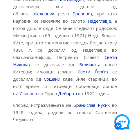
доселеници кои дошле од
областа
Железник
(село
Брезово
), при што
најпрвин се населиле во селото
Издеглавје
, а
потоа дошле овде. Се знае следниот родослов:
Милан (жив на 65 години во 1971)-Неде-Велјан-
Ките, при што споменатиот предок Велјан околу
1880 г. се доселил од Издеглавје во
СлатинскиЧифлик; Петревци (слават
Свети
Никола
) се доселиле од
Белчишта
после
Китевци; Иљовци (слават
Свети Ѓорѓи
) се
доселиле од
Сошани
каде биле старинци, во
исто време со Петревци; Србиновци дошле
од
Сливово
во Горна
Дебарца
во 1922 година.
Според истражувањата на
Бранислав Русиќ
во
1948 година, родови во селото Слатински
Чифлик се: