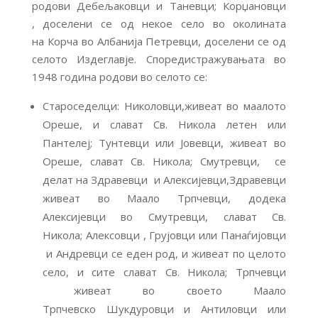
родови Дебељаковци и Таневци; Корџановци
, доселени се од некое село во околината
на Корча во Албанија Петревци, доселени се од
селото Издеглавје. Споредистражувањата во
1948 година родови во селото се:
Староседелци: Николовци,живеат во маалото
Ореше, и слават Св. Никола летен или
Пантелеј; Тунтевци или Јовевци, живеат во
Ореше, слават Св. Никола; Смутревци, се
делат на Здравевци и Алексијевци,Здравевци
живеат во Маало Трпчевци, додека
Алексијевци во Смутревци, слават Св.
Никола; Алексовци , Грујовци или Панаѓијовци
и Андревци се еден род, и живеат по целото
село, и сите слават Св. Никола; Трпчевци
живеат во своето Маало
Трпчевско Шукдуровци и Антиловци или