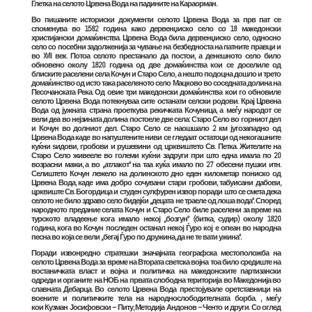
Глетка на селото Црвена Вода на падините на Караорман.
Во пишаните историски документи селото Црвена Вода за прв пат се
споменува во
1582
година како дервенџиско село со 18 македонски
христијански домаќинства. Црвена Вода била дервенџиско село, односно
село со посебни задолженија за чување на безбедноста на патните правци и
во XVII век. Потоа селото престанало да постои, а денешното село било
обновено околу
1820
година од две домаќинства кои се доселиле од
блиските раселени села Кочун и Старо Село, а нешто подоцна дошло и трето
домаќинство од исто така раселеното село Мацково во соседната долина на
Песочанската Река. Од овие три македонски домаќинства кои го обновиле
селото Црвена Вода потекнуваа сите останати селски родови. Крај Црвена
Вода од јужната страна проеткува рекичката Кочуница, а меѓу народот се
вели деа во нејзината долина постоеле две села: Старо Село во горниот дел
и Кочун во долниот дел. Старо Село се наошшало 2 км југозападно од
Црвена Вода каде во напуштените ниви се гледаат остатоци од некогашните
куќни ѕидови, гробови и рушевини од црквиштето Св. Петка. Жителите на
Старо Село живееле во големи куќни задруги при што една имала по 20
возрасни мажи, а во „атлакот“ на таа куќа имало по 27 обесени пушки итн.
Селиштето Кочун лежело на долинското дно еден километар пониско од
Црвена Вода, каде има добро сочувани стари гробови, табуисани дабови,
црквиште Св. Богордица и студен сулфурен извор поради што се смета дека
селото не било здраво село бидејќи „децата не траеле од лоша вода“. Според
народното предание селата Кочун и Старо Село биле раселени за време на
турското владеење кога имало некој „бозгун“ (битка, судир) околу 1820
година, кога во Кочун последен останал некој Ѓуро кој е опеан во народна
песна во која се вели „бегај Ѓуро по дружина, да не те вати ужина“.
Поради извонредно стратешки значајната географска местоположба на
селото Црвена Вода за време на
Втората светска војна
тоа било средиште на
востаничката власт и војна и политичка на македонските партизански
одреди и органите на
НОБ
на првата слободна територија во
Македонија
во
славната
Дебарца
. Во селото Црвена Вода престојувале оретставници на
воените и политичките тела на народнослободителната борба. , меѓу
кои
Кузман Јосифовски – Питу
,
Методија Андонов – Ченто
и други. Со оглед