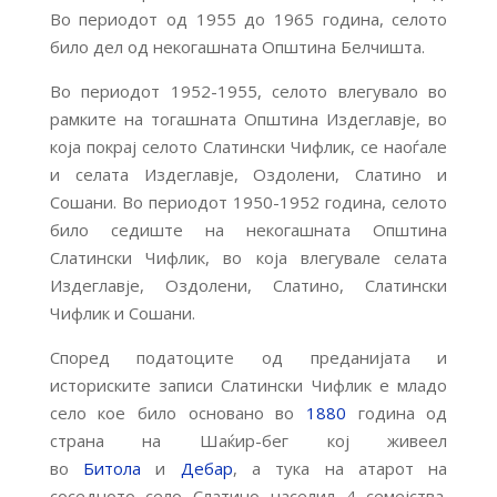
Во периодот од 1955 до 1965 година, селото
било дел од некогашната Општина Белчишта.
Во периодот 1952-1955, селото влегувало во
рамките на тогашната Општина Издеглавје, во
која покрај селото Слатински Чифлик, се наоѓале
и селата Издеглавје, Оздолени, Слатино и
Сошани. Во периодот 1950-1952 година, селото
било седиште на некогашната Општина
Слатински Чифлик, во која влегувале селата
Издеглавје, Оздолени, Слатино, Слатински
Чифлик и Сошани.
Според податоците од преданијата и
историските записи Слатински Чифлик е младо
село кое било основано во
1880
година од
страна на Шаќир-бег кој живеел
во
Битола
и
Дебар
, а тука на атарот на
соседното село Слатино населил 4 семејства.