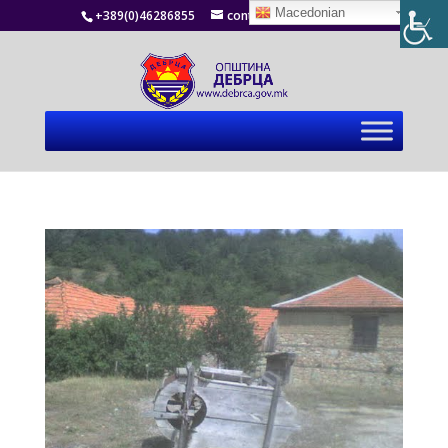
Macedonian
+389(0)46286855
contact@debrca.gov.mk