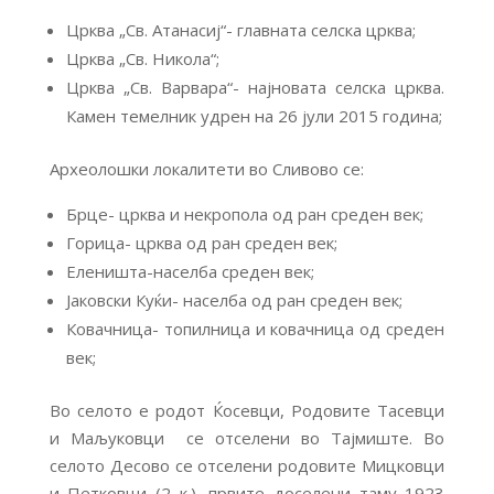
Црква „Св. Атанасиј“- главната селска црква;
Црква „Св. Никола“;
Црква „Св. Варвара“- најновата селска црква.
Камен темелник удрен на 26 јули 2015 година;
Археолошки локалитети во Сливово се:
Брце- црква и некропола од ран среден век;
Горица- црква од ран среден век;
Еленишта-населба среден век;
Јаковски Куќи- населба од ран среден век;
Ковачница- топилница и ковачница од среден
век;
Во селото е родот Ќосевци, Родовите Тасевци
и Маљуковци се отселени во Тајмиште. Во
селото Десово се отселени родовите Мицковци
и Петковци (2 к.), првите доселени таму 1923