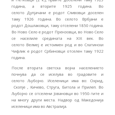
година, а вторите 1925 година. Во
селото Дупјачани е родот Сливовци доселен
таму 1926 година. Во селото Врбјани е
родот Дошлаковци, таму отселени 1850 година.
Во Ново Село е родот Прензовци, во Ново Село
се населиле средината на XIX век. Во
селото Велмеј е истоимен род и во Слатински
Чифлик е родот Србиновци отселен таму 1922
година.
После втората светска војна населението
почнува да се иселува во градовите и
селото Љубојно. Иселеници има во: Охрид,
Скопје , Кичево, Струга, Битола и Прилеп. Во
Љубојно се отселени Јовановци во 1950-тите и
на многу други места. Надвор од Македонија
иселеници има во Австралија.