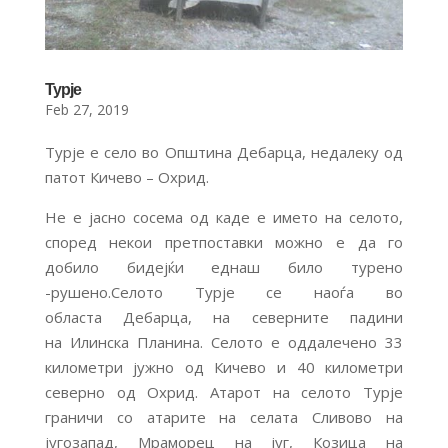
Турје
Feb 27, 2019
Турје е село во Општина Дебарца, недалеку од
патот Кичево – Охрид.
Не е јасно сосема од каде е името на селото,
според некои претпоставки можно е да го
добило бидејќи еднаш било турено
-рушено.Селото Турје се наоѓа во
областа Дебарца, на северните падини
на Илинска Планина. Селото е оддалечено 33
километри јужно од Кичево и 40 километри
северно од Охрид. Атарот на селото Турје
граничи со атарите на селата Сливово на
југозапад, Мраморец на југ, Козица на