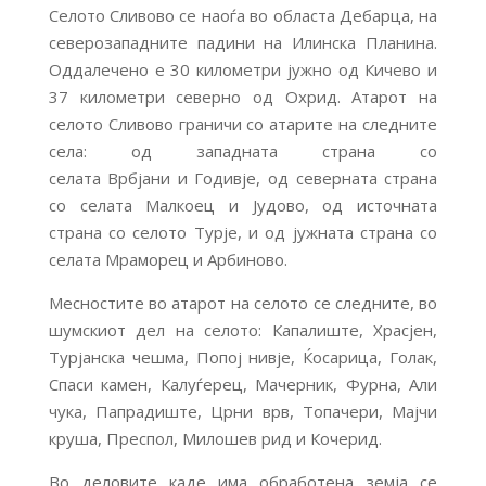
Селото Сливово се наоѓа во областа Дебарца, на
северозападните падини на Илинска Планина.
Оддалечено е 30 километри јужно од Кичево и
37 километри северно од Охрид. Атарот на
селото Сливово граничи со атарите на следните
села: од западната страна со
селата Врбјани и Годивје, од северната страна
со селата Малкоец и Јудово, од источната
страна со селото Турје, и од јужната страна со
селата Мраморец и Арбиново.
Месностите во атарот на селото се следните, во
шумскиот дел на селото: Капалиште, Храсјен,
Турјанска чешма, Попој нивје, Ќосарица, Голак,
Спаси камен, Калуѓерец, Мачерник, Фурна, Али
чука, Папрадиште, Црни врв, Топачери, Мајчи
круша, Преспол, Милошев рид и Кочерид.
Во деловите каде има обработена земја се