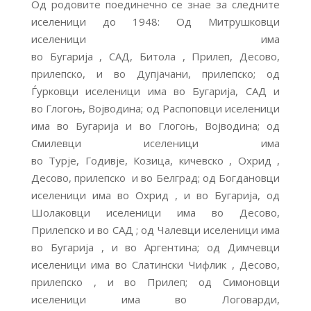
Од родовите поединечно се знае за следните
иселеници до 1948: Од Митрушковци
иселеници има
во Бугарија , САД, Битола , Прилеп, Десово,
прилепско, и во Дупјачани, прилепско; од
Ѓурковци иселеници има во Бугарија, САД и
во Глогоњ, Војводина; од Распоповци иселеници
има во Бугарија и во Глогоњ, Војводина; од
Смилевци иселеници има
во Турје, Годивје, Козица, кичевско , Охрид ,
Десово, прилепско и во Белград; од Богдановци
иселеници има во Охрид , и во Бугарија, од
Шолаковци иселеници има во Десово,
Прилепско и во САД ; од Чалевци иселеници има
во Бугарија , и во Аргентина; од Димчевци
иселеници има во Слатински Чифлик , Десово,
прилепско , и во Прилеп; од Симоновци
иселеници има во Логоварди,