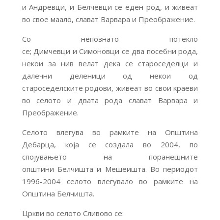
и Андревци, и Белчевци се еден род, и живеат
во свое маало, слават Варвара и Преображение.
Со непознато потекло
се; Димчевци и Симоновци се два посебни рода,
некои за нив велат дека се староседелци и
далечни деленици од некои од
староседелските родови, живеат во свои краеви
во селото и двата рода слават Варвара и
Преображение.
Селото влегува во рамките на Општина
Дебарца, која се создала во 2004, по
спојувањето на поранешните
општини Белчишта и Мешеишта. Во периодот
1996-2004 селото влегувало во рамките на
Општина Белчишта.
Цркви во селото Сливово се: