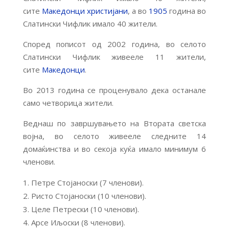
сите
Македонци
христијани
, а во
1905
година во
Слатински Чифлик имало 40 жители.
Според пописот од 2002 година, во селото
Слатински Чифлик живееле 11 жители,
сите
Македонци
.
Во 2013 година се проценувало дека останале
само четворица жители.
Веднаш по завршувањето на Втората светска
војна, во селото живееле следните 14
домаќинства и во секоја куќа имало минимум 6
членови.
Петре Стојаноски (7 членови).
Ристо Стојаноски (10 членови).
Целе Петрески (10 членови).
Арсе Иљоски (8 членови).