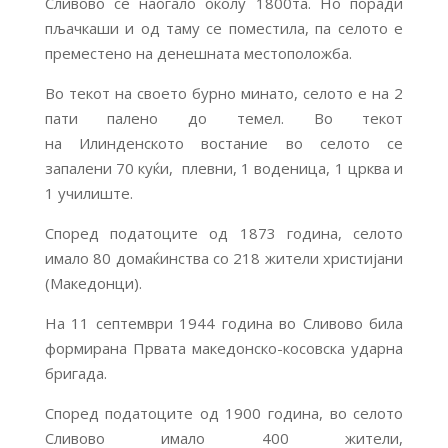
Сливово се наоѓало околу 1800та. Но поради
пљачкаши и од таму се поместила, па селото е
преместено на денешната местоположба.
Во текот на своето бурно минато, селото е на 2
пати палено до темел. Во текот
на Илинденското востание во селото се
запалени 70 куќи, плевни, 1 воденица, 1 црква и
1 училиште.
Според податоците од 1873 година, селото
имало 80 домаќинства со 218 жители христијани
(Македонци).
На 11 септември 1944 година во Сливово била
формирана Првата македонско-косовска ударна
бригада.
Според податоците од 1900 година, во селото
Сливово имало 400 жители,