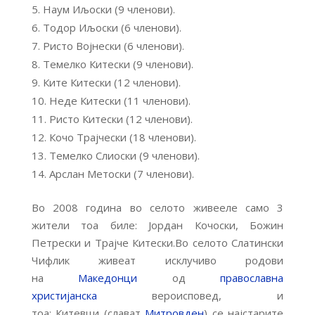
Наум Иљоски (9 членови).
Тодор Иљоски (6 членови).
Ристо Војнески (6 членови).
Темелко Китески (9 членови).
Ките Китески (12 членови).
Неде Китески (11 членови).
Ристо Китески (12 членови).
Кочо Трајчески (18 членови).
Темелко Слиоски (9 членови).
Арслан Метоски (7 членови).
Во 2008 година во селото живееле само 3
жители тоа биле: Јордан Кочоски, Божин
Петрески и Трајче Китески.Во селото Слатински
Чифлик живеат исклучиво родови
на
Македонци
од
православна
христијанска
вероисповед, и
тоа: Китевци (слават
Митровден
) се најстарите