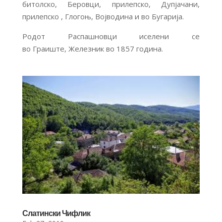
битолско, Беровци, прилепско, Дупјачани,
прилепско , Глогоњ, Војводина и во Бугарија.
Родот Распашновци иселени се
во Граиште, Железник во 1857 година.
Слатински Чифлик