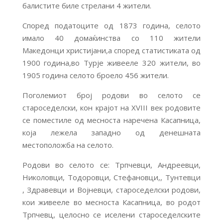
балистите биле стрелани 4 жители.
Според податоците од 1873 година, селото
имало 40 домаќинства со 110 жители
Македонци христијани,а според статистиката од
1900 година,во Турје живееле 320 жители, во
1905 година селото броело 456 жители.
Поголемиот број родови во селото се
староседелски, кон крајот на ХVIII век родовите
се поместиле од месноста наречена Касапница,
која лежела западно од денешната
местоположба на селото.
Родови во селото се: Трпчевци, Андреевци,
Николовци, Тодоровци, Стефановци,, Тунтевци
, Здравевци и Војневци, староседелски родови,
кои живееле во месноста Касапница, во родот
Трпчевц, целосно се иселени староседелските