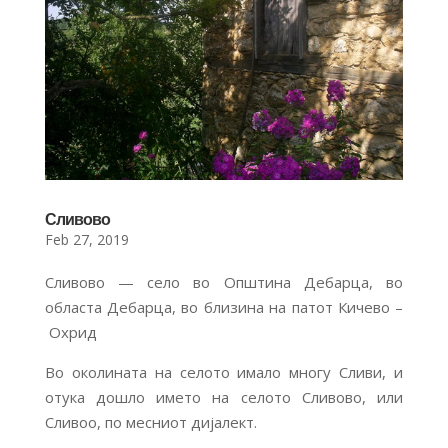
Сливово
Feb 27, 2019
Сливово — село во Општина Дебарца, во
областа Дебарца, во близина на патот Кичево –
Охрид
Во околината на селото имало многу Сливи, и
отука дошло името на селото Сливово, или
Сливоо, по месниот дијалект.