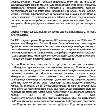
морков, компир. Поради големата надморска височина од житата се
одгледуваат само ‘рж и јачмен, при што секое домаќинство сее жито само за
сопствените потреби. Доста е застапено и овоштарството односно
одгледувањето на познатите јадри цреши, вишни, сливи, ореви, јаболка,
круши и костени. Обработливото и производително земјиште во Црвена
Вода значително се намалило помеѓу 50-тите и 70-тите години поради
немање на доволно работна сила како резултат на големиот бран на
иселување. Надвор од куќите и нивите има гоели простори под ливади и
шуми.
Според пописот од 2002 година, во селото Црвена Вода живеат 23 жители,
сите
Македонци
.
Во 1961 година Црвена Вода имало 282 жители, додека во 1994 само 17
жители сите
Македонци
. Селото Црвена Вода забележало голем пад на
бројот на своето население и било во фаза на раселување.Од последниот
попис бележи пораст на бројот на жителите, што се должи на враќањето на
постари иселени жители и поволната сообраќајна поврзаност со асфалтен
пат. Во Црвена Вода има и неколку новоизградени супер-модерни куќи како
и повеќе обновени стари куќи кои се постојано населени.
Селото Црвена Вода отсекогаш па сѐ до денес е населено исклучиво
со
Македонци
од православна христијанска вероисповед. Речиси сите десет
селски родови може да се сметаат за староседелци бидејќи потекнуваат и се
доселени претежно од блиските околни раселени историски села.
Македонски родови кои живеат во селото Црвена Вода
се: Петревци, Смилевци и Мицковци доселени се од соседното одамна
раселено село Кочун. Во родот Мицковци се знае следниот родослов:
Никола (на 69 години во 1971)-Неде-Спасе-Мицко чиј татко се доселил тука
пред околу 200 години односно околу 1820 година. Од некогашното село кое
постоело во местноста Старо Село потекнуваат и се доселиле следните
родови кои се намножиле од едно
домаќинство: Белевци, Танчевци, Филчевци, Сагламци, Љушовци и Китанов
ци. Родот Мацковци се доселил последен околу 1860 година од раселеното
село Мацково кое се наоѓала северно од Црвена Вода во долината на