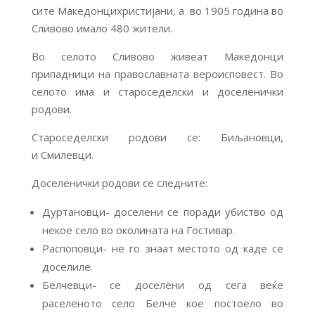
сите Македонцихристијани, а во 1905 година во
Сливово имало 480 жители.
Во селото Сливово живеат Македонци
припадници на православната вероисповест. Во
селото има и староседелски и доселенички
родови.
Староседелски родови се: Биљановци,
и Смилевци.
Доселенички родови се следните:
Дуртановци- доселени се поради убиство од
некое село во околината на Гостивар.
Распоповци- не го знаат местото од каде се
доселиле.
Белчевци- се доселени од сега веќе
раселеното село Белче кое постоело во