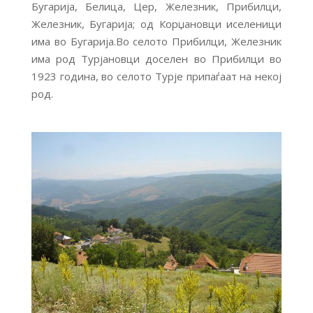
Бугарија, Белица, Цер, Железник, Прибилци,
Железник, Бугарија; од Корџановци иселеници
има во Бугарија.Во селото Прибилци, Железник
има род Турјановци доселен во Прибилци во
1923 година, во селото Турје припаѓаат на некој
род.