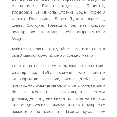
месностите: Попоа водејнца, Лениште,
Клодорама, Св. Никола, Странка, Брце ( горно и
долно), Гола глава, Лагон, Турски кладенец,
Длага, Слогојне, Трапишта, Бел пат, Кошари
пелиор, Врчало, Камен, Печи Змија, Гуска и
Осоји.
Куќите во селото се од збиен тип, и во селото
има 3 маала: Горно, Долно и Средно маало
Селото за прв пат се спомнува во пописниот
дефтер од 1582 година, кога припаѓа
на Охридскиот санџак, нахија Дебарца. За
претходна локација на селото се спомнува дека
била во месноста Св. Никола, која лежела
југозападно од денешната положба на селото,
но поради турските пљачкаши селото најпрво се
поместило во месноста Јакоски куќи. Таму