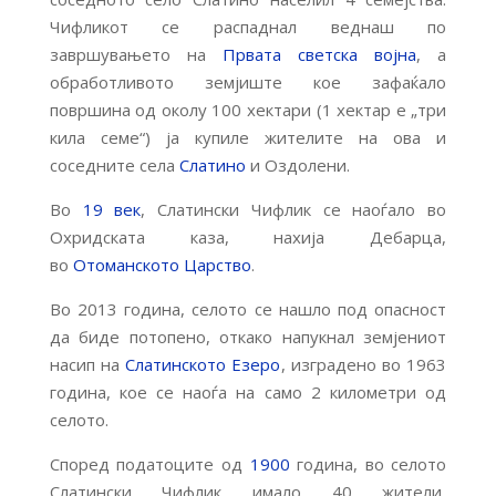
Чифликот се распаднал веднаш по
завршувањето на
Првата светска војна
, а
обработливото земјиште кое зафаќало
површина од околу 100 хектари (1 хектар е „три
кила семе“) ја купиле жителите на ова и
соседните села
Слатино
и Оздолени.
Во
19 век
, Слатински Чифлик се наоѓало во
Охридската каза, нахија Дебарца,
во
Отоманското Царство
.
Во 2013 година, селото се нашло под опасност
да биде потопено, откако напукнал земјениот
насип на
Слатинското Езеро
, изградено во 1963
година, кое се наоѓа на само 2 километри од
селото.
Според податоците од
1900
година, во селото
Слатински Чифлик имало 40 жители,