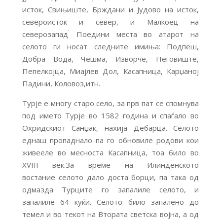
исток, Свињиште, Брждани и Јудово на исток,
североисток и север, и Малкоец на
.
северозапад
Поедини места во атарот на
селото ги носат следните имиња: Подпеш,
Добра Вода, Чешма, Изворче, Неговиште,
Пепелкојца, Миајлев Дол, Касапница, Карџаној
Падини, Коловоз,итн.
Турје е многу старо село, за прв пат се спомнува
под името Турје во 1582 година и спаѓало во
Охридскиот Санџак, нахија Дебарца. Селото
еднаш пропаднало па го обновиле родови кои
живееле во месноста Касапница, тоа било во
ХVIII век.За време на Илинденското
востание селото дало доста борци, па така од
одмазда Турците го запалиле селото, и
запалиле 64 куќи. Селото било запалено до
темел и во текот на Втората светска војна, а од