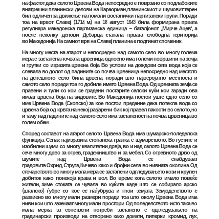
на фактот дека селото Црвена Вода непосредно е поврзано со подлабоките
внатрешни планински делови на
Караорман
, планинскиот и шумовит терен
бил одличен за движење на помали востанички партизански групи. Поради
тоа на врвот Славеј (1714 м.) на
18 август
1943
била формирана првата
регулнара македонска партизанска единица – баталјонот „Мирче Ацев“, а
после неколку денови
Дебарца
станала првата слободна територија
во Македонија. На самиот врв на Славеј планина е подгинат споменик.
На многу места на атарот и непосредно над самото село во многу голема
мера е застапена почвата црвеница, односно има големи површини на земја
и грутки со изразита црвена боја. Во услови на дождови сета вода која се
слевала во долот од падините со почва црвеница непосредно над местото
на денешното село била црвена, поради што најверојатно местноста и
самото село поради тоа го добиле името Црвена Вода. Од црвената земја се
правени и тули со кои се градени постарите селски куќи кои заради ова
имаат црвена боја на ѕидовите. Во
Македонија
постои уште едно село со
име
Црвена Вода (Скопско)
за кое постои предание дека потекла вода со
црвена боја од крвта на некој разјарени бик кој правел пакости во селото, но
и таму над падините над самото село има застапеност на почва црвеница во
голем обем.
Според составот на атарот селото Црвена Вода има шумарско-поледелска
функција. Сепак најизразита стопанска гранка е шумарството. Во густите и
изобилни шуми со многу квалитетни дрвја, во и над селото Црвена Вода се
сече многу дрво за огрев, градежништво и за мебел. Со огревното дрво од
шумите над Црвена Вода се снабдуваат
градовите
Охрид
,
Струга
,
Кичево
како и бројни села во нивната околина. Од
сточарството во многу мала мера се застапени одгледувањето кози и крупен
добиток како понекоја крава и вол. Во време кога селото имало повеќе
жители, зиме стоката се чувала во куќите каде што се собирало арско
(шталско) ѓубре со кое се наѓубрува и гнои земјата. Земјоделството е
развиено во многу мали размери поради тоа што околу Црвена Вода има
ниви кои што заземаат многу мали простори. Од поледелството исто така во
мала мерка за сопствени потреби застапено е одгледувањето на
градинарски производи на отворено како домати, пиперки, кромид, лук,