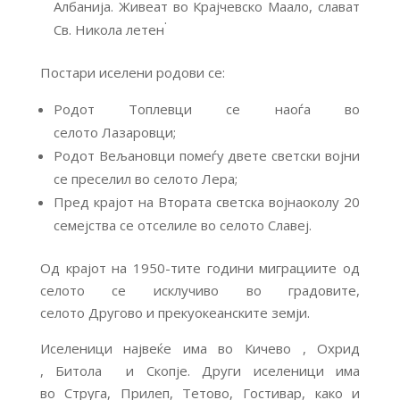
Албанија. Живеат во Крајчевско Маало, слават
.
Св. Никола летен
Постари иселени родови се:
Родот Топлевци се наоѓа во
селото Лазаровци;
Родот Вељановци помеѓу двете светски војни
се преселил во селото Лера;
Пред крајот на Втората светска војнаоколу 20
семејства се отселиле во селото Славеј.
Од крајот на 1950-тите години миграциите од
селото се исклучиво во градовите,
селото Другово и прекуокеанските земји.
Иселеници највеќе има во Кичево , Охрид
, Битола и Скопје. Други иселеници има
во Струга, Прилеп, Тетово, Гостивар, како и