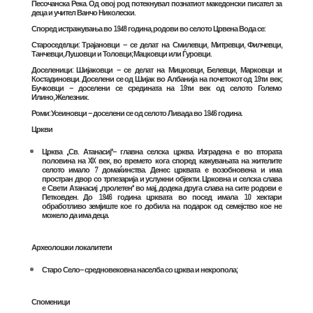
Песочанска Река. Од овој род потекнувал познатиот македонски писател за
деца и учител Ванчо Николески.
Според истражувања во 1948 година, родови во селото Црвена Вода се:
Староседeлци: Трајановци – се делат на Смилевци, Митревци, Филчевци,
Танчевци, Лушовци и Толовци; Мацковци или Ѓуровци.
Доселеници: Шијаковци – се делат на Мицковци, Белевци, Марковци и
Костадиновци. Доселени се од
Шијак
во
Албанија
на почетокот од 19ти век;
Бучковци – доселени се средината на 19ти век од селото
Големо
Илино
,
Железник
.
Роми: Усеиновци – доселени се од селото
Ливада
во 1946 година.
Цркви
Црква „Св. Атанасиј“
– главна селска црква. Изградена е во втората
половина на XIX век, во времето кога според кажувањата на жителите
селото имало 7 домаќинства. Денес црквата е возобновена и има
простран двор со трпезарија и услужни објекти. Црковна и селска слава
е
Свети Атанасиј
„пролетен“ во мај, додека друга слава на сите родови е
Петковден. До 1946 година црквата во посед имала 10 хектари
обработливо земјиште кое го добила на подарок од семејство кое не
можело да има деца.
Археолошки локалитети
Старо Село
– средновековна населба со црква и некропола;
Споменици