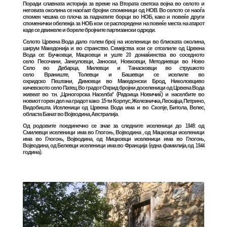
Поради славната историја за време на Втората светска војна во селото и
неговата околина се наоѓаат бројни споменици од
НОВ
. Во селото се наоѓа
спомен чешма со плоча за паднатите борци во
НОБ
, како и повеќе други
споменички обележја за
НОБ
кои се распоредени на повеќе места на атарот
каде се движеле и бореле бројните партизански одреди.
Селото Црвена Вода дало голем број на иселеници во блиската околина,
ширум
Македонија
и во странство. Семејства кои се отселиле од Црвена
Вода се: Бучковци, Мацковци и уште 20 домаќинства во соседното
село
Песочани
, Јанкуловци, Јаноски, Новковци, Методиевци во
Ново
Село
во
Дебарца
, Милевци и Танасковци во струшкото
село
Враниште
, Толевци и Башевци се иселиле во
охридско
Пештани
, Димовци во
Македонски Брод
, Николовциво
кичевското село
Патец
. Во градот
Охрид
бројни доселеници од Црвена Вода
живеат во т.н. „Црногорска Населба“ (Радоица Новичиќ) и населбите во
новиот горен дел на градот како 15-ти Корпус, Железничка, Лескајца, Петрино,
Видобишта. Иселеници од Црвена Вода има и во
Скопје
,
Битола
,
Велес
,
областа
Банат
во
Војводина
,
Австралија
.
Од родовите поединечно се знае за следните иселеници до 1948: од
Смилевци иселеници има во
Глогоњ
,
Војводина
, од Мацковци иселеници
има во Глогоњ, Војводина, од Мицковци иселеници има во Глогоњ,
Војводина, од Белевци иселеници има во
Франција
(една фамилија, од 1944
година).