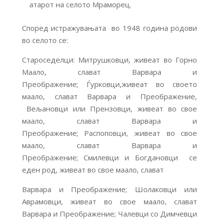
атарот на селото Мраморец.
Според истражувањата во 1948 година родови
во селото се:
Староседелци: Митрушковци, живеат во Горно
Маало, слават Варвара и
Преображение; Ѓурковци,живеат во своето
маало, слават Варвара и Преображение,
Вељановци или Прензовци, живеат во свое
маало, слават Варвара и
Преображение; Распоповци, живеат во свое
маало, слават Варвара и
Преображение; Смилевци и Богдановци се
еден род, живеат во свое маало, слават
Варвара и Преображение; Шолаковци или
Аврамовци, живеат во свое маало, слават
Варвара и Преображение; Чалевци со Димчевци