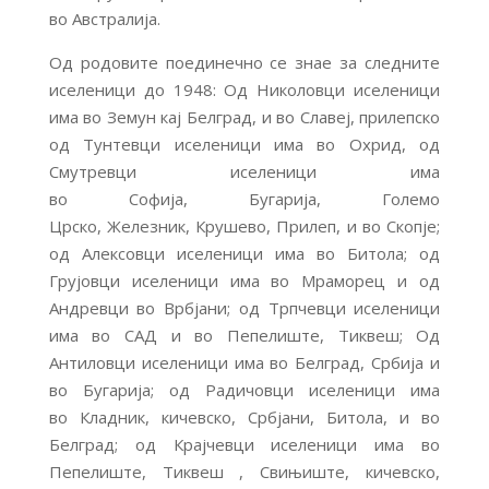
во Австралија.
Од родовите поединечно се знае за следните
иселеници до 1948: Од Николовци иселеници
има во Земун кај Белград, и во Славеј, прилепско
од Тунтевци иселеници има во Охрид, од
Смутревци иселеници има
во Софија, Бугарија, Големо
Црско, Железник, Крушево, Прилеп, и во Скопје;
од Алексовци иселеници има во Битола; од
Грујовци иселеници има во Мраморец и од
Андревци во Врбјани; од Трпчевци иселеници
има во САД и во Пепелиште, Тиквеш; Од
Антиловци иселеници има во Белград, Србија и
во Бугарија; од Радичовци иселеници има
во Кладник, кичевско, Србјани, Битола, и во
Белград; од Крајчевци иселеници има во
Пепелиште, Тиквеш , Свињиште, кичевско,