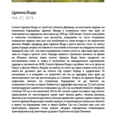
Црвена Вода
Feb 27, 2019
Селото Црвена Вода се наоѓа во областа
Дебарца
, на источните падини на
планината
Караорман
. Црвена Ввода е планинско село чии куќи се
изигнуваат на надморска височина од 1000 до 1200 метри. Селото има убава
и поволна поставеност кон југоисток, опкружено со густо пошумени
планински падини при што тоа изобилува со свеж воздух и во најтоплите
денови. Имајќи предвид дека Црвена Вода е доста високо село со многу
шума, поради својата поставеност тоа повеќе потсетува на утврдена населба
(тврдина) при што тоа има специфична глетка: штом се здогледа една куќа
така се гледа и целото село. Поради ваквото стратешко значење за време
на
Втората светска војна
селото Црвена Вода било средиште на
востаничката власт и војна и политичка на македонските партизански
одреди и органите на
НОБ
. Селото Црвена Вода е од збиен тип и се дели на
Горно и Долно Маало. Водата за пиење се носи од една снажна села кој се
наоѓа во долниот дел на селото. Од градот
Охрид
е оддалечено 33
километри, и е поврзано со асфалтен пат кој се одвојува како крак од
магистралниот пат кај крстосницата за
Слатино
. Атарот на Црвена Вода се
издигнува високо на планината
Караорман
сѐ до билото на
планината
Стогово
со врвот Бабин Срт, зафаќајќи простор од 17,1 км², на кои
преовладуваат шумите на површина од 1202 ха, на обработливото земјиште
отпаѓаат 323 ха, а на пасиштата 150 ха. Во густите шуми на атарот над селото
најзастапени се листопадните шуми како буката, дабот, леската, јасиката,
брезата, а во пониските делови и овошни дрвја како цреши и диви сливи. Од
селото Црвена Вода водат повеќе шумски и планинарски патеки кон билото
и врвот на
Караорман
како и врвот Бабин Срт на
Стогово
при што тоа
претставува завршна точка првата западна македонска планинарска
трансферзала која започнува од врвот
Љуботен
на
Шар Планина
.