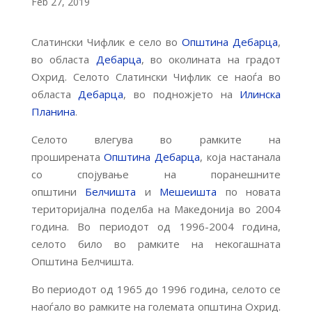
Feb 27, 2019
Слатински Чифлик е село во
Општина Дебарца
,
во областа
Дебарца
, во околината на градот
Охрид. Селото Слатински Чифлик се наоѓа во
областа
Дебарца
, во подножјето на
Илинска
Планина
.
Селото влегува во рамките на
проширената
Општина Дебарца
, која настанала
со спојување на поранешните
општини
Белчишта
и
Мешеишта
по новата
територијална поделба на Македонија во 2004
година. Во периодот од 1996-2004 година,
селото било во рамките на некогашната
Општина Белчишта.
Во периодот од 1965 до 1996 година, селото се
наоѓало во рамките на големата општина Охрид.