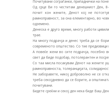
Почитувани сограѓанки, припаднички на пон
Од срце Ви го честитам денешниот Ден, 8-
почит кон жените, Денот кој не потсету
рамноправност, за она елементарно, во чове
одземено.
Денеска е друго време, многу работи цивил
т
рае.
На многу подрачја и денес треба да се бор
современото општество. Со тие предизвици 
А повеќе жени во сите подрачја, посебно в
свет да биде подобар, потолерантен и посре
Со таа мисла посакувам Денот на жените уш
рамноправноста, толеранцијата, солидарнос
Не заборавете, никој доброволно не се отк
треба секојдневно да се борите, а општината
почитувани.
Бидете среќни и секој ден нека биде Ваш Ден