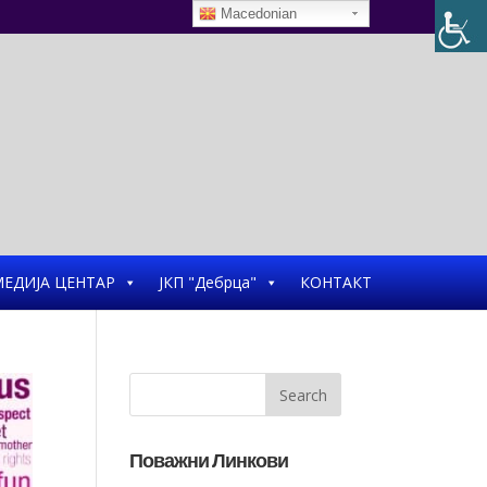
Macedonian
ЕДИЈА ЦЕНТАР
ЈКП "Дебрца"
КОНТАКТ
Поважни Линкови