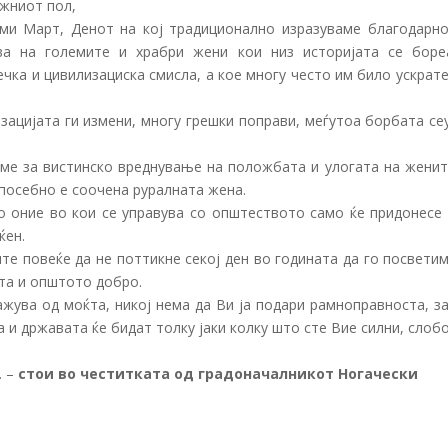
ежниот пол,
ми Март, Денот на кој традиционално изразуваме благодарно
ва на големите и храбри жени кои низ историјата се боре
чка и цивилизациска смисла, а кое многу често им било ускрат
изацијата ги измени, многу грешки поправи, меѓутоа борбата с
име за вистинско вреднување на положбата и улогата на женит
посебно е соочена руралната жена.
о оние во кои се управува со општеството само ќе придонесе 
ќен.
те повеќе да не поттикне секој ден во годината да го посвети
та и општото добро.
ажува од моќта, никој нема да Ви ја подари рамноправноста, з
 и државата ќе бидат толку јаки колку што сте Вие силни, слоб
. –
стои во честитката од градоначалникот Ногачески