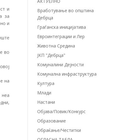
АКТУЕЛНО
ст и
Вработување во општина
а за
Дебрца
ено и
Граѓанска иницијатива
Евроинтеграции и Лер
еуште
Животна Средина
е во
ЈКП "Дебрца"
Комуналини Дејности
овој
Комунална инфраструктура
ме на
Култура
Млади
а неа
Настани
одни,
Објава/Повик/Конкурс
Образование
Обраќање/Честитки
ОГЛАСНА ТАБЛА