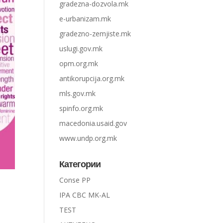
gradezna-dozvola.mk
e-urbanizam.mk
gradezno-zemjiste.mk
uslugi.gov.mk
opm.org.mk
antikorupcija.org.mk
mls.gov.mk
spinfo.org.mk
macedonia.usaid.gov
www.undp.org.mk
Категории
Conse PP
IPA CBC MK-AL
TEST