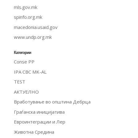
mls.gov.mk
spinfo.org.mk
macedonia.usaid.gov
www.undp.org.mk
Категории
Conse PP
IPA CBC MK-AL
TEST
АКТУЕЛНО
Вработување во општина Дебрца
Граѓанска иницијатива
Евроинтеграции и Лер
Животна Средина