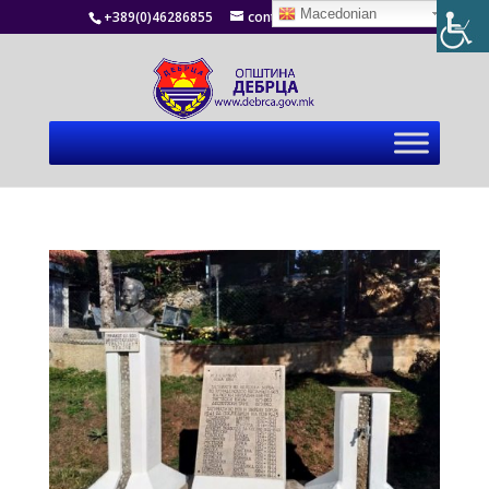
Macedonian
+389(0)46286855
contact@debrca.gov.mk