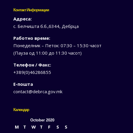
Контакт Информации
Адреса:
с. Белчишта б.б.,6344, Дебрца
Работно време:
Понеделник – Петок: 07:30 – 15:30 часот
(Пауза од 11:00 до 11:30 часот)
Телефон / Факс:
+389(0)46286855
Е-пошта
contact@debrca.gov.mk
Календар
October 2020
M
T
W
T
F
S
S