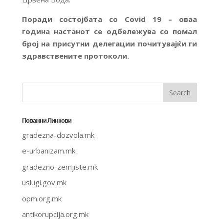
Поради состојбата со Covid 19 – оваа
година настанот се одбележува со помал
број на присутни делегации почитувајќи ги
здравствените протоколи.
Поважни Линкови
gradezna-dozvola.mk
e-urbanizam.mk
gradezno-zemjiste.mk
uslugi.gov.mk
opm.org.mk
antikorupcija.org.mk