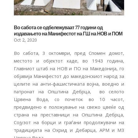
Во сабота се одбележуваат 77 години од
издавањето на Манифестот на ГШ на НОВ и ПОМ
Oct 2, 2020
Во сабота, 3 октомври, пред Спомен домот,
местото и објектот каде, во 1943 година,
Главниот штаб на НОВ и ПО на Македонија, го
објавија Манифестот до македонскиот народ за
целите на анти-фашистичката војна, воедно и
патронат на Општина Дебрца, во селото
Црвена Вода, со почеток во 10 часот,
предвидено е положување на свежо цвеќе од
страна на преставници на Општина Дебрца,
Сојузот на борци и граѓани продолжувачи на
традицијата на Охрид и Дебарца, АРМ и МЗ
Црвена Вода.