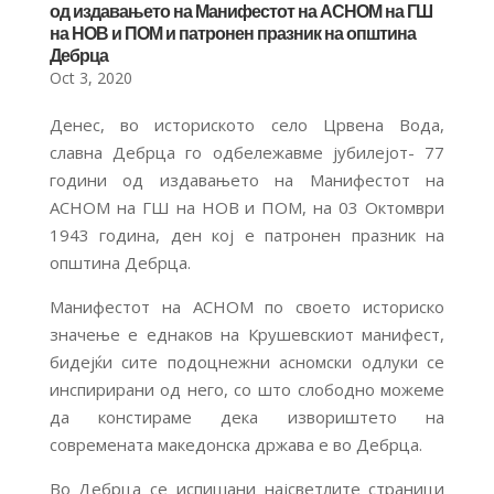
од издавањето на Манифестот на АСНОМ на ГШ
на НОВ и ПОМ и патронен празник на општина
Дебрца
Oct 3, 2020
Денес, во историското село Црвена Вода,
славна Дебрца го одбележавме јубилејот- 77
години од издавањето на Манифестот на
АСНОМ на ГШ на НОВ и ПОМ, на 03 Октомври
1943 година, ден кој е патронен празник на
општина Дебрца.
Манифестот на АСНОМ по своето историско
значење е еднаков на Крушевскиот манифест,
бидејќи сите подоцнежни асномски одлуки се
инспирирани од него, со што слободно можеме
да констираме дека извориштето на
современата македонска држава е во Дебрца.
Во Дебрца се испишани најсветлите страници