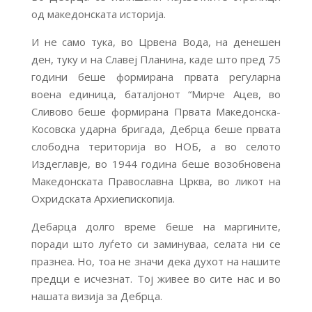
од македонската историја.
И не само тука, во Црвена Вода, на денешен
ден, туку и на Славеј Планина, каде што пред 75
години беше формирана првата регуларна
воена единица, баталјонот “Мирче Ацев, во
Сливово беше формирана Првата Македонска-
Косовска ударна бригада, Дебрца беше првата
слободна територија во НОБ, а во селото
Издеглавје, во 1944 година беше возобновена
Македонската Православна Црква, во ликот на
Охридската Архиепископија.
Дебарца долго време беше на маргините,
поради што луѓето си заминуваа, селата ни се
празнеа. Но, тоа не значи дека духот на нашите
предци е исчезнат. Тој живее во сите нас и во
нашата визија за Дебрца.