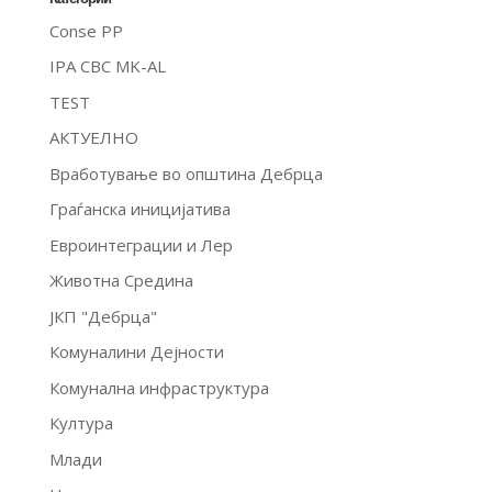
Conse PP
IPA CBC MK-AL
TEST
АКТУЕЛНО
Вработување во општина Дебрца
Граѓанска иницијатива
Евроинтеграции и Лер
Животна Средина
ЈКП "Дебрца"
Комуналини Дејности
Комунална инфраструктура
Култура
Млади