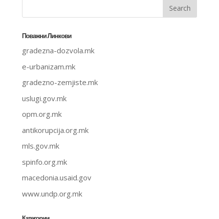
Поважни Линкови
gradezna-dozvola.mk
e-urbanizam.mk
gradezno-zemjiste.mk
uslugi.gov.mk
opm.org.mk
antikorupcija.org.mk
mls.gov.mk
spinfo.org.mk
macedonia.usaid.gov
www.undp.org.mk
Категории