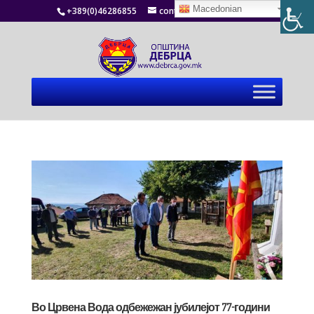
Macedonian
+389(0)46286855
contact@debrca.gov.mk
Во Црвена Вода одбежежан јубилејот 77-години