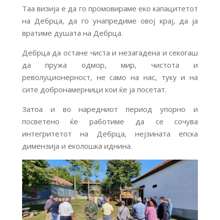
Таа визија е да го промовираме еко капацитетот
на Дебрца, да го унапредиме овој крај, да ја
вратиме душата на Дебрца.
Дебрца да остане чиста и незагадена и секогаш
да пружа одмор, мир, чистота и
револуционерност, не само на нас, туку и на
сите добронамерници кои ќе ја посетат.
Затоа и во наредниот период упорно и
посветено ќе работиме да се сочува
интегритетот на Дебрца, нејзината епска
димензија и еколошка иднина.