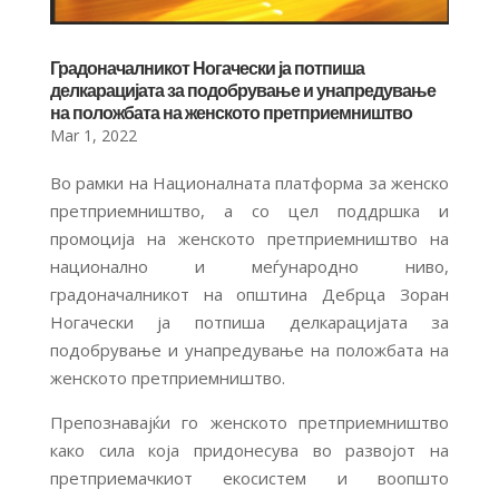
Градоначалникот Ногачески ја потпиша
делкарацијата за подобрување и унапредување
на положбата на женското претприемништво
Mar 1, 2022
Во рамки на Националната платформа за женско
претприемништво, а со цел поддршка и
промоција на женското претприемништво на
национално и меѓународно ниво,
градоначалникот на општина Дебрца Зоран
Ногачески ја потпиша делкарацијата за
подобрување и унапредување на положбата на
женското претприемништво.
Препознавајќи го женското претприемништво
како сила која придонесува во развојот на
претприемачкиот екосистем и воопшто