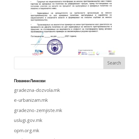
Поважни Линкови
gradezna-dozvola.mk
e-urbanizam.mk
gradezno-zemjiste.mk
uslugi.gov.mk
opm.org.mk