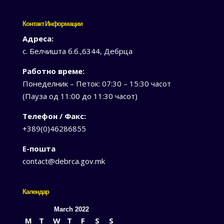
Контакт Информации
Адреса:
с. Белчишта б.б.,6344, Дебрца
Работно време:
Понеделник – Петок: 07:30 – 15:30 часот
(Пауза од 11:00 до 11:30 часот)
Телефон / Факс:
+389(0)46286855
Е-пошта
contact@debrca.gov.mk
Календар
March 2022
M
T
W
T
F
S
S