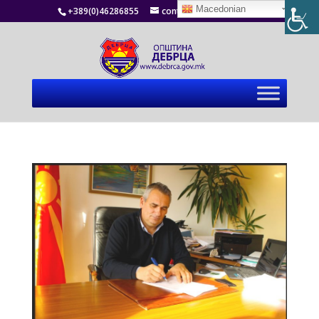
Macedonian
+389(0)46286855
contact@debrca.gov.mk