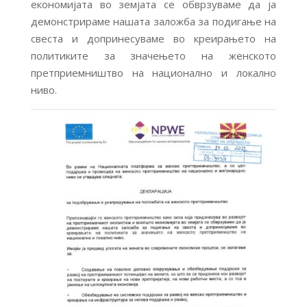
економијата во земјата се обврзуваме да ја
демонстрираме нашата заложба за подигање на
свеста и допринесуваме во креирањето на
политиките за значењето на женското
претприемништво на национално и локално
ниво.