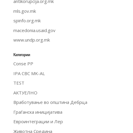
antikorupcija.org.mk
mls.gov.mk
spinfo.org.mk
macedonia.usaid.gov
www.undp.org.mk
Категории
Conse PP
IPA CBC MK-AL
TEST
АКТУЕЛНО
Вработување во општина Дебрца
Граѓанска иницијатива
Евроинтеграции и Лер
Животна Средина