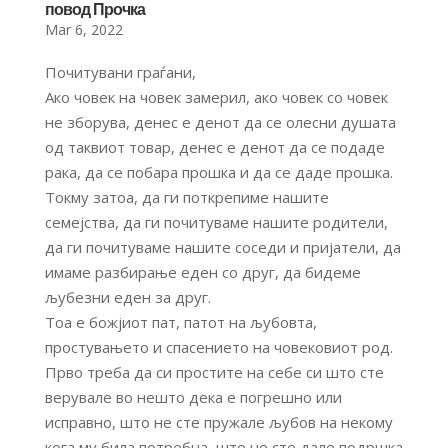
повод Прочка
Mar 6, 2022
Почитувани граѓани,
Ако човек на човек замерил, ако човек со човек
не зборува, денес е денот да се олесни душата
од таквиот товар, денес е денот да се подаде
рака, да се побара прошка и да се даде прошка.
Токму затоа, да ги поткрепиме нашите
семејства, да ги почитуваме нашите родители,
да ги почитуваме нашите соседи и пријатели, да
имаме разбирање еден со друг, да бидеме
љубезни еден за друг.
Тоа е божјиот пат, патот на љубовта,
простувањето и спасението на човековиот род.
Прво треба да си простите на себе си што сте
верувале во нешто дека е погрешно или
исправно, што не сте пружале љубов на некому
кога му била потребна, што не сте дале подршка