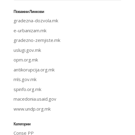
Поважни Линкови
gradezna-dozvola.mk
e-urbanizam.mk
gradezno-zemjiste.mk
uslugi.gov.mk
opm.org.mk
antikorupcija.org.mk
mls.gov.mk
spinfo.org.mk
macedonia.usaid.gov
www.undp.org.mk
Категории
Conse PP