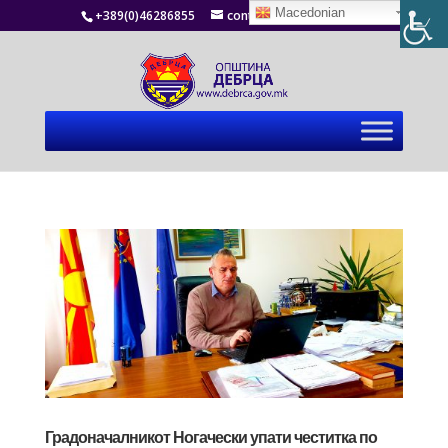
Macedonian
+389(0)46286855
contact@debrca.gov.mk
Градоначалникот Ногачески упати честитка по