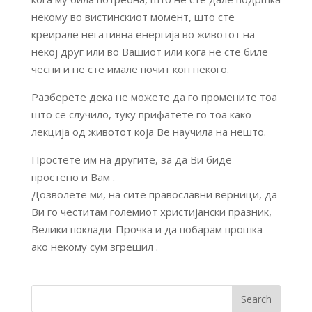
некому во вистинскиот момент, што сте
креирале негативна енергија во животот на
некој друг или во Вашиот или кога не сте биле
чесни и не сте имале почит кон некого.
Разберете дека не можете да го промените тоа
што се случило, туку прифатете го тоа како
лекција од животот која Ве научила на нешто.
Простете им на другите, за да Ви биде
простено и Вам .
Дозволете ми, на сите православни верници, да
Ви го честитам големиот христијански празник,
Велики поклади-Прочка и да побарам прошка
ако некому сум згрешил .