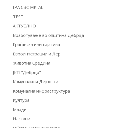
IPA CBC MK-AL
TEST
АКТУЕЛНО
Вработување во општина Дебрца
Граѓанска иницијатива
Евроинтеграции и Лер
Животна Средина
ЈКП "Дебрца"
Комуналини Дејности
Комунална инфраструктура
Култура
Млади
Настани
Објава/Повик/Конкурс